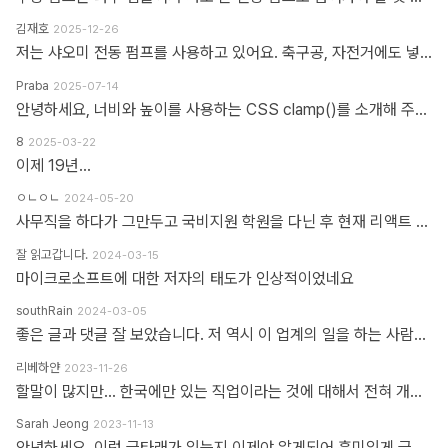
김재호
2025-12-26
저는 샤오미 전동 펌프를 사용하고 있어요. 축구공, 자전거에도 넣을 수 있고 자동차 바퀴에도 넣을 수 있어요. 아주 만족스럽습니다.
Praba
2025-07-14
안녕하세요, 너비와 높이를 사용하는 CSS clamp()를 소개해 주셔서 감사합니다. 작업 부담을 최소화하기 위해 calc(), min, max 등 언급하신 모든 기능을 갖춘 도구를 개발했습니다. https://clampgenerator.com/tools/layout-spacing-size/?property=width 에서 확인해 보세요. 즐거운 코딩 되세요.
8
2025-03-22
이제 19년...
ㅇㄴㅇㄴ
2024-05-20
사무직을 하다가 그만두고 국비지원 학원을 다닌 후 현재 리액트 개발자로 일하고 있습니다 다행인지 불행인지(?) 컴퓨터 학원을 간게 아니라 디자인 학원을 가게 되었고 그곳에서는 퍼블리셔와 프론트엔드 개발자의 용어를 혼동해서 사용하였습니다 즉 저는 한동한 "HTML 마크업 + 스타일링 + 약간의 이벤트" 오로지 "사용자가 보고 있는 부분"만 다루는 작업이 "프론트엔드 개발"로 알고 있었습니다 ============> 우리가 흔히 퍼블리셔라고 불리는 영역입니다 하지만 학습할수록 사용자 영역과 소위 백엔드라고 불리는 영역과의 호환이 필요하다는 것을 알게 되었고 그때부터 지금까지 배웠던것과 전혀 다른 역할과 기능들을 학습하게 되었습니다 즉 자바스크립트도 event와 document 부분이 아닌 배열과 객체를 편집하는 것을 배워야 하고 API를 호출해 어떻게 사용자 영역으로 가져와야 하는가 등등 기존 퍼블리셔 역할군과 전혀 다른 것들을 다루게 되었습니다 ============> 이것이 프론트엔드 영역입니다 제가 두 가지 길을 모두 걸어본 바 프론트엔드 개발은 퍼블리셔의 완벽한 상위 호환이고 추구하는 목적도, 기술도 완전히 다릅니다 처음부터 다른 길을 가야하고 생각의 구조도 다르게 가야합니다 그런 의미에서 처음에 퍼블리셔라는 말이 처음에는 편가르기 하는것처럼 싫었지만 지금은 명확하게 길을 제시한다는 관점에서 좋다는 생각을 해봅니다
잘 읽고갑니다.
2024-03-15
마이크로소프트에 대한 저자의 태도가 인상적이었네요
southRain
2024-03-05
좋은 글과 댓글 잘 보았습니다. 저 역시 이 업계의 일을 하는 사람으로써 '웹퍼블리셔' 라는 단어를 만드신 분을 이제 알았네요. 해당 용어를 만들어주셔서 감사합니다. 그 덕에 제 업무에 대한 명확한 기준을 세울 수 있었습니다. 전 이제껏 '웹퍼블리셔' 라는 직무에 부끄러운 적 없었습니다. '웹 퍼블리셔' 라는 직무를 부끄러워 하는 건, 본인이 해당 업무를 제대로 이해하지 못하고 잘 수행하지 못하기 때문이라고 생각해요. 해외와 국내의 개발업무 포지션에 대한 단어가 다를 뿐인데, 유독 국내 개발자들 중에는 굳이 급을 나누는 분들이 많더라구요. 근데 그렇게 급을 나누는 만큼 기본이 되어있는지 의심스러울 때도 많았습니다. 퍼블리셔와 상의없이 css framework 로 화면 대충 만들다가... 디자이너 요청 대로 화면 수정 못하고 대뜸 찾아와서는 수정해달라고 하는 적도 많았고... 만들어 준 화면도 자기 맘대로 이것저것 손대다가 오히려 화면 다 틀어지는 경우도 많이 봤습니다. 이런 걸 보면 오히려 '프론트엔드 개발자' 라고 본인을 지칭하는 분들이 해외와 전혀 다른 개념으로 이해하고 있는 게 아닌가 라는 생각도 들었습니다. 이제는 면역이 되서... 그런 분들 만나면 '그러려니...' 하고 말지만요. ㅎㅎ 각자가 맡은 업무가 있는 거고, 각자의 업무를 서로 존중하는 환경이 필요하다고 생각합니다. 그리고 각자의 자리에서 본인 업무를 충실하면 되지 않을까 싶습니다.
리베하얀
2023-11-26
할말이 많지만... 한국에만 있는 직업이라는 것에 대해서 전혀 개의치도 않고 부끄러워할 이유도 없다고 봅니다. 이 직업군에 대해서 이해라며녀 00년대에 무슨일이 일어났었는지.. 알필요가 있고 국내만의 특수한 환경때문에 만들어진 직업군이고... 근래에 들어 국제화가 되면서 문제시 몇몇분이 문제삼는것 같은데... 본인의 업무 바운더리는 본인이 만드는거지.. 그 단어안에 갇혀서 본인의 수준이나 인식을 만든다고 보지 않습니다. 코더니 UI개발자니, 퍼블리셔니, FE니.. 웹마스터니 풀스택이니 ㅎㅎ 많은 직업군으로 불리우고 있지만 솔직히 본인의 역량에 따라 불리운다고 생각합니다. 당시에 신현석님이 던진 하나의 단어에 여전히 밥먹고 살고 있고, 때때론 자부심도 느낍니다.
Sarah Jeong
2023-11-13
안녕하세요. 이런 글타래가 있는지 이제야 알게되어 흥미있게 글타래를 읽어보았네요. 제가 방금 글타래라고 쓴것처럼, 댓글이라는 단어에도 여러 다른 이름이 존재한다는 것을 우리는 암묵적으로 알고 있을 거라 생각하는데요 EX 1.) 글타래(민 우리말. 인터넷 게시판에서 어떤 게시글과 그에 대한 답신으로 쓰여진 게시글들의 모임. [NAVER 국어사전 글 인용]) = 댓글(게시물 밑에 남길 수 있는 글을 표현한 단어) = 코멘트(영어 코멘트를 한국어로 표현한 단어) = 리플(영어 reple을 한국어로 표현한 단어) = 스레드(thread) EX 2.) Height(사물의 높이, 사람의 키&신장, 키가 높음, 지상으로부터의 고도) 해당 단어는 발음에서 논란이 된적이 있습니다. (설마.. 고인물만 아는 거일지도...T^T..) 미국, 영국 등 주요국가에서는 해당 단어의 발음을 한국어 발음 표현으로 '하이트' or '하잍' 라고 읽으나, 스페인어로 해당 단어는 '헤이트' or '헤잍' 라고 읽습니다. 전 세계적으로 스페인어를 쓰는 인구는 2019년 3월 기준으로 4억 6천만명이며, 영어를 사용하는 인구는 3억 7천만명이라고 구글검색에 나옵니다. EX 3.) 2023년 현재 우리나라에서는 각 세대 별로 쓰는 한 가지 표현에 대한 단어들도 다릅니다. 50대 이상이신 분들은 한자어를 주로 사용하신 세대들이고, 10대 ~ 20대분들은 줄임말 또는 은어를 만들어 주로 사용하고 있습니다. 위의 예시와 같이 한 가지를 가리키는 명사에 여러가지 표현이 존재하고, 모든 사람들이 표준어 하나만 사용하고 있지 않으며, 전라도, 충정도, 경상도 방언이 존재한다는 사실도 암묵적으로 우리는 알고 있다 생각합니다 물론, 표준어처럼 한 가지 표현만 존재하면 다시 한번 확인하는 절차없이 의사소통이 원활할테지만, 우리는 일상속에서도 방언이나 댓글, 줄임말 등의 다른 표현들을 받아들이고 있는 존재들입니다. 만드신 분의 말씀대로 그저 지나온 과거에서는 그 표현이 필요하여 쓰여졌었다고 이해하고 넘어가시면 어떨까하여 주절대며 나불거려보았네요.. PS. 쓰잘데기 없는 제 생각을 읽어주셔서 고맙습니다.. AI도 발전해나가고 있는 마당에 같은 인종끼리 싸우지 맙시다~~~ㅋㅋㅋ