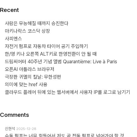
Recent
사람은 무능해질 때까지 승진한다
마키나락스 코스닥 상장
사피엔스
자전거 펌프로 자동차 타이어 공기 주입하기
한/영 키나 오른쪽 ALT키로 한영전환이 안 될 때
드림씨어터 40주년 기념 앨범 Quarantième: Live à Paris
오픈AI 아틀라스 브라우저
극장판 귀멸의 칼날: 무한성편
의미에 맞는 href 사용
클라우드 플레어 뒤에 있는 웹서버에서 사용자 IP를 로그로 남기기
Comments
신현석
2025-12-28
수동 펌프는 너무 힘들어서 저도 곧 전동 펌프로 넘어가야 할 것 같네요.