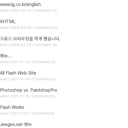
www.lg.co.kr/english
work | 2004-06-01 | Comments (0)
XHTML
work | 2004-04-05 | Comments (0)
크로스 브라우징을 하게 됐습니다.
work | 2004-02-25 | Comments (0)
메뉴...
work | 2001-12-26 | Comments (0)
All Flash Web Site
work | 2001-12-24 | Comments (0)
Photoshop vs. PaintshopPro
work | 2001-12-16 | Comments (0)
Flash Works
work | 2001-11-22 | Comments (0)
Jeegeo.net 메뉴