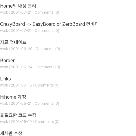
Home의 내용 분리
work | 2001-07-21 | Comments (0)
CrazyBoard -> EasyBoard or ZeroBoard 컨버터
work | 2001-07-21 | Comments (0)
자료 업데이트
work | 2001-06-29 | Comments (0)
Border
work | 2001-06-24 | Comments (0)
Links
work | 2001-06-15 | Comments (0)
Hihome 계정
work | 2001-05-21 | Comments (0)
불필요한 코드 수정
work | 2001-05-19 | Comments (0)
게시판 수정