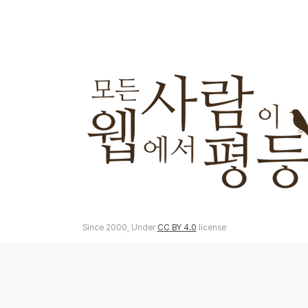
Since 2000, Under
CC BY 4.0
license