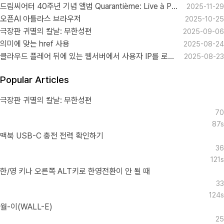
드림씨어터 40주년 기념 앨범 Quarantième: Live à Paris
2025-11-29
오픈AI 아틀라스 브라우저
2025-10-25
극장판 귀멸의 칼날: 무한성편
2025-09-06
의미에 맞는 href 사용
2025-08-24
클라우드 플레어 뒤에 있는 웹서버에서 사용자 IP를 로그로 남기기
2025-08-23
Popular Articles
극장판 귀멸의 칼날: 무한성편
70
87s
맥북 USB-C 충전 전력 확인하기
36
121s
한/영 키나 오른쪽 ALT키로 한영전환이 안 될 때
33
124s
월-이(WALL-E)
25