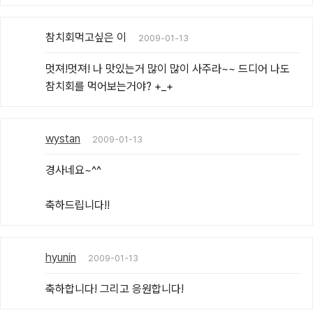
참치회먹고싶은 이
2009-01-13
멋져!멋져! 나 맛있는거 많이 많이 사주라~~ 드디어 나도 
참치회를 먹어보는거야? +_+
wystan
2009-01-13
경사네요~^^

축하드립니다!!
hyunin
2009-01-13
축하합니다! 그리고 응원합니다!