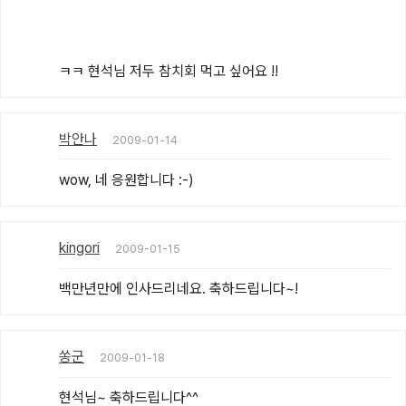
ㅋㅋ 현석님 저두 참치회 먹고 싶어요 !!
박안나
2009-01-14
wow, 네 응원합니다 :-)
kingori
2009-01-15
백만년만에 인사드리네요. 축하드립니다~!
쏭군
2009-01-18
현석님~ 축하드립니다^^
