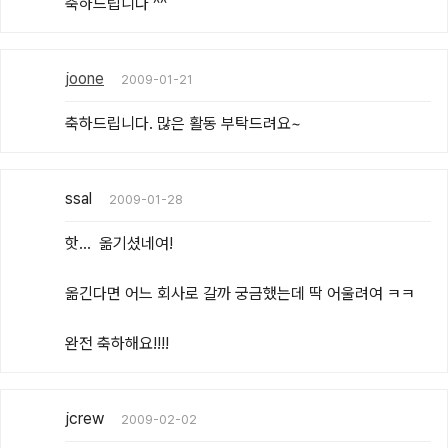
축하드립니다 ^^
joone
2009-01-21
축하드립니다. 많은 활동 부탁드려요~
ssal
2009-01-28
핫...  옮기셨네여! 

옮긴다면 어느 회사로 갈까 궁금했는데 딱 어울려여 ㅋㅋ 

완전 축하해요!!!!
jcrew
2009-02-02