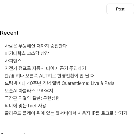
Recent
사람은 무능해질 때까지 승진한다
마키나락스 코스닥 상장
사피엔스
자전거 펌프로 자동차 타이어 공기 주입하기
한/영 키나 오른쪽 ALT키로 한영전환이 안 될 때
드림씨어터 40주년 기념 앨범 Quarantième: Live à Paris
오픈AI 아틀라스 브라우저
극장판 귀멸의 칼날: 무한성편
의미에 맞는 href 사용
클라우드 플레어 뒤에 있는 웹서버에서 사용자 IP를 로그로 남기기