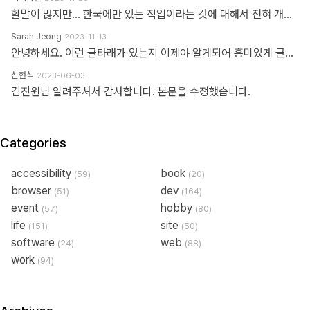
할말이 많지만... 한국에만 있는 직업이라는 것에 대해서 전혀 개의치도 않고 부끄러워할 이유도 없다고 봅니다. 이 직업군에 대해서 이해라며녀 00년대에 무슨일이 일어났었는지.. 알필요가 있고 국내만의 특수한 환경때문에 만들어진 직업군이고... 근래에 들어 국제화가 되면서 문제시 몇몇분이 문제삼는것 같은데... 본인의 업무 바운더리는 본인이 만드는거지.. 그 단어안에 갇혀서 본인의 수준이나 인식을 만든다고 보지 않습니다. 코더니 UI개발자니, 퍼블리셔니, FE니.. 웹마스터니 풀스택이니 ㅎㅎ 많은 직업군으로 불리우고 있지만 솔직히 본인의 역량에 따라 불리운다고 생각합니다. 당시에 신현석님이 던진 하나의 단어에 여전히 밥먹고 살고 있고, 때때론 자부심도 느낍니다.
Sarah Jeong
2023-11-13
안녕하세요. 이런 글타래가 있는지 이제야 알게되어 흥미있게 글타래를 읽어보았네요. 제가 방금 글타래라고 쓴것처럼, 댓글이라는 단어에도 여러 다른 이름이 존재한다는 것을 우리는 암묵적으로 알고 있을 거라 생각하는데요 EX 1.) 글타래(민 우리말. 인터넷 게시판에서 어떤 게시글과 그에 대한 답신으로 쓰여진 게시글들의 모임. [NAVER 국어사전 글 인용]) = 댓글(게시물 밑에 남길 수 있는 글을 표현한 단어) = 코멘트(영어 코멘트를 한국어로 표현한 단어) = 리플(영어 reple을 한국어로 표현한 단어) = 스레드(thread) EX 2.) Height(사물의 높이, 사람의 키&신장, 키가 높음, 지상으로부터의 고도) 해당 단어는 발음에서 논란이 된적이 있습니다. (설마.. 고인물만 아는 거일지도...T^T..) 미국, 영국 등 주요국가에서는 해당 단어의 발음을 한국어 발음 표현으로 '하이트' or '하잍' 라고 읽으나, 스페인어로 해당 단어는 '헤이트' or '헤잍' 라고 읽습니다. 전 세계적으로 스페인어를 쓰는 인구는 2019년 3월 기준으로 4억 6천만명이며, 영어를 사용하는 인구는 3억 7천만명이라고 구글검색에 나옵니다. EX 3.) 2023년 현재 우리나라에서는 각 세대 별로 쓰는 한 가지 표현에 대한 단어들도 다릅니다. 50대 이상이신 분들은 한자어를 주로 사용하신 세대들이고, 10대 ~ 20대분들은 줄임말 또는 은어를 만들어 주로 사용하고 있습니다. 위의 예시와 같이 한 가지를 가리키는 명사에 여러가지 표현이 존재하고, 모든 사람들이 표준어 하나만 사용하고 있지 않으며, 전라도, 충정도, 경상도 방언이 존재한다는 사실도 암묵적으로 우리는 알고 있다 생각합니다 물론, 표준어처럼 한 가지 표현만 존재하면 다시 한번 확인하는 절차없이 의사소통이 원활할테지만, 우리는 일상속에서도 방언이나 댓글, 줄임말 등의 다른 표현들을 받아들이고 있는 존재들입니다. 만드신 분의 말씀대로 그저 지나온 과거에서는 그 표현이 필요하여 쓰여졌었다고 이해하고 넘어가시면 어떨까하여 주절대며 나불거려보았네요.. PS. 쓰잘데기 없는 제 생각을 읽어주셔서 고맙습니다.. AI도 발전해나가고 있는 마당에 같은 인종끼리 싸우지 맙시다~~~ㅋㅋㅋ
신현석
2023-06-03
김진원님 알려주셔서 감사합니다. 본문을 수정했습니다.
Categories
accessibility
book
(59)
(20)
browser
dev
(51)
(164)
event
hobby
(57)
(80)
life
site
(151)
(50)
software
web
(24)
(88)
work
(94)