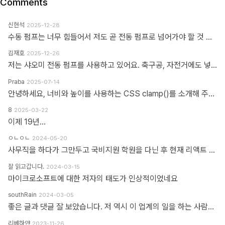
Comments
신현석
2025-12-28
수동 펌프는 너무 힘들어서 저도 곧 전동 펌프로 넘어가야 할 것 같네요.
김재호
2025-12-26
저는 샤오미 전동 펌프를 사용하고 있어요. 축구공, 자전거에도 넣을 수 있고 자동차 바퀴에도 넣을 수 있어요. 아주 만족스럽습니다.
Praba
2025-07-14
안녕하세요, 너비와 높이를 사용하는 CSS clamp()를 소개해 주셔서 감사합니다. 작업 부담을 최소화하기 위해 calc(), min, max 등 언급하신 모든 기능을 갖춘 도구를 개발했습니다. https://clampgenerator.com/tools/layout-spacing-size/?property=width 에서 확인해 보세요. 즐거운 코딩 되세요.
8
2025-03-22
이제 19년...
ㅇㄴㅇㄴ
2024-05-20
사무직을 하다가 그만두고 국비지원 학원을 다닌 후 현재 리액트 개발자로 일하고 있습니다 다행인지 불행인지(?) 컴퓨터 학원을 간게 아니라 디자인 학원을 가게 되었고 그곳에서는 퍼블리셔와 프론트엔드 개발자의 용어를 혼동해서 사용하였습니다 즉 저는 한동한 "HTML 마크업 + 스타일링 + 약간의 이벤트" 오로지 "사용자가 보고 있는 부분"만 다루는 작업이 "프론트엔드 개발"로 알고 있었습니다 ============> 우리가 흔히 퍼블리셔라고 불리는 영역입니다 하지만 학습할수록 사용자 영역과 소위 백엔드라고 불리는 영역과의 호환이 필요하다는 것을 알게 되었고 그때부터 지금까지 배웠던것과 전혀 다른 역할과 기능들을 학습하게 되었습니다 즉 자바스크립트도 event와 document 부분이 아닌 배열과 객체를 편집하는 것을 배워야 하고 API를 호출해 어떻게 사용자 영역으로 가져와야 하는가 등등 기존 퍼블리셔 역할군과 전혀 다른 것들을 다루게 되었습니다 ============> 이것이 프론트엔드 영역입니다 제가 두 가지 길을 모두 걸어본 바 프론트엔드 개발은 퍼블리셔의 완벽한 상위 호환이고 추구하는 목적도, 기술도 완전히 다릅니다 처음부터 다른 길을 가야하고 생각의 구조도 다르게 가야합니다 그런 의미에서 처음에 퍼블리셔라는 말이 처음에는 편가르기 하는것처럼 싫었지만 지금은 명확하게 길을 제시한다는 관점에서 좋다는 생각을 해봅니다
잘 읽고갑니다.
2024-03-15
마이크로소프트에 대한 저자의 태도가 인상적이었네요
southRain
2024-03-05
좋은 글과 댓글 잘 보았습니다. 저 역시 이 업계의 일을 하는 사람으로써 '웹퍼블리셔' 라는 단어를 만드신 분을 이제 알았네요. 해당 용어를 만들어주셔서 감사합니다. 그 덕에 제 업무에 대한 명확한 기준을 세울 수 있었습니다. 전 이제껏 '웹퍼블리셔' 라는 직무에 부끄러운 적 없었습니다. '웹 퍼블리셔' 라는 직무를 부끄러워 하는 건, 본인이 해당 업무를 제대로 이해하지 못하고 잘 수행하지 못하기 때문이라고 생각해요. 해외와 국내의 개발업무 포지션에 대한 단어가 다를 뿐인데, 유독 국내 개발자들 중에는 굳이 급을 나누는 분들이 많더라구요. 근데 그렇게 급을 나누는 만큼 기본이 되어있는지 의심스러울 때도 많았습니다. 퍼블리셔와 상의없이 css framework 로 화면 대충 만들다가... 디자이너 요청 대로 화면 수정 못하고 대뜸 찾아와서는 수정해달라고 하는 적도 많았고... 만들어 준 화면도 자기 맘대로 이것저것 손대다가 오히려 화면 다 틀어지는 경우도 많이 봤습니다. 이런 걸 보면 오히려 '프론트엔드 개발자' 라고 본인을 지칭하는 분들이 해외와 전혀 다른 개념으로 이해하고 있는 게 아닌가 라는 생각도 들었습니다. 이제는 면역이 되서... 그런 분들 만나면 '그러려니...' 하고 말지만요. ㅎㅎ 각자가 맡은 업무가 있는 거고, 각자의 업무를 서로 존중하는 환경이 필요하다고 생각합니다. 그리고 각자의 자리에서 본인 업무를 충실하면 되지 않을까 싶습니다.
리베하얀
2023-11-26