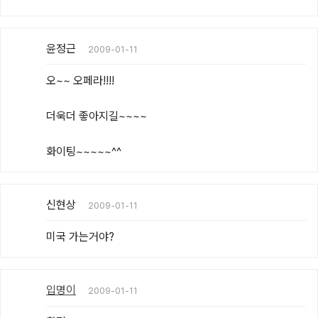
윤정근
2009-01-11
오~~ 오페라!!!!

더욱더 좋아지길~~~~

화이팅~~~~~^^
신현상
2009-01-11
미국 가는거야?
입명이
2009-01-11