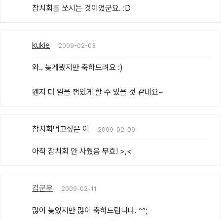
참치회를 쏘시는 것이었군요. :D
kukie
2009-02-03
와.. 늦게봤지만 축하드려요 :)

왠지 더 일을 잼있게 할 수 있을 것 같네요~
참치회먹고싶은 이
2009-02-09
아직 참치회 안 사줬음 무효! >,<
김군우
2009-02-11
많이 늦었지만 많이 축하드립니다. ^^;