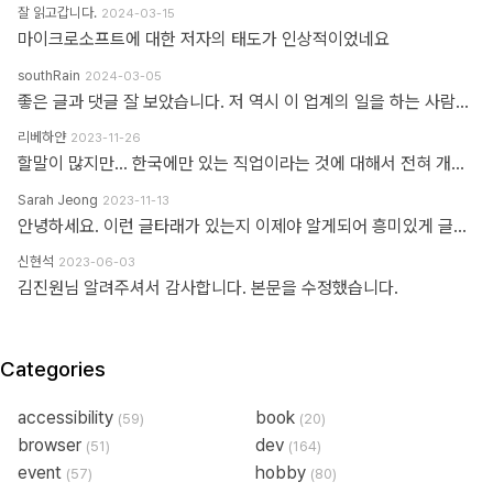
잘 읽고갑니다.
2024-03-15
마이크로소프트에 대한 저자의 태도가 인상적이었네요
southRain
2024-03-05
좋은 글과 댓글 잘 보았습니다. 저 역시 이 업계의 일을 하는 사람으로써 '웹퍼블리셔' 라는 단어를 만드신 분을 이제 알았네요. 해당 용어를 만들어주셔서 감사합니다. 그 덕에 제 업무에 대한 명확한 기준을 세울 수 있었습니다. 전 이제껏 '웹퍼블리셔' 라는 직무에 부끄러운 적 없었습니다. '웹 퍼블리셔' 라는 직무를 부끄러워 하는 건, 본인이 해당 업무를 제대로 이해하지 못하고 잘 수행하지 못하기 때문이라고 생각해요. 해외와 국내의 개발업무 포지션에 대한 단어가 다를 뿐인데, 유독 국내 개발자들 중에는 굳이 급을 나누는 분들이 많더라구요. 근데 그렇게 급을 나누는 만큼 기본이 되어있는지 의심스러울 때도 많았습니다. 퍼블리셔와 상의없이 css framework 로 화면 대충 만들다가... 디자이너 요청 대로 화면 수정 못하고 대뜸 찾아와서는 수정해달라고 하는 적도 많았고... 만들어 준 화면도 자기 맘대로 이것저것 손대다가 오히려 화면 다 틀어지는 경우도 많이 봤습니다. 이런 걸 보면 오히려 '프론트엔드 개발자' 라고 본인을 지칭하는 분들이 해외와 전혀 다른 개념으로 이해하고 있는 게 아닌가 라는 생각도 들었습니다. 이제는 면역이 되서... 그런 분들 만나면 '그러려니...' 하고 말지만요. ㅎㅎ 각자가 맡은 업무가 있는 거고, 각자의 업무를 서로 존중하는 환경이 필요하다고 생각합니다. 그리고 각자의 자리에서 본인 업무를 충실하면 되지 않을까 싶습니다.
리베하얀
2023-11-26
할말이 많지만... 한국에만 있는 직업이라는 것에 대해서 전혀 개의치도 않고 부끄러워할 이유도 없다고 봅니다. 이 직업군에 대해서 이해라며녀 00년대에 무슨일이 일어났었는지.. 알필요가 있고 국내만의 특수한 환경때문에 만들어진 직업군이고... 근래에 들어 국제화가 되면서 문제시 몇몇분이 문제삼는것 같은데... 본인의 업무 바운더리는 본인이 만드는거지.. 그 단어안에 갇혀서 본인의 수준이나 인식을 만든다고 보지 않습니다. 코더니 UI개발자니, 퍼블리셔니, FE니.. 웹마스터니 풀스택이니 ㅎㅎ 많은 직업군으로 불리우고 있지만 솔직히 본인의 역량에 따라 불리운다고 생각합니다. 당시에 신현석님이 던진 하나의 단어에 여전히 밥먹고 살고 있고, 때때론 자부심도 느낍니다.
Sarah Jeong
2023-11-13
안녕하세요. 이런 글타래가 있는지 이제야 알게되어 흥미있게 글타래를 읽어보았네요. 제가 방금 글타래라고 쓴것처럼, 댓글이라는 단어에도 여러 다른 이름이 존재한다는 것을 우리는 암묵적으로 알고 있을 거라 생각하는데요 EX 1.) 글타래(민 우리말. 인터넷 게시판에서 어떤 게시글과 그에 대한 답신으로 쓰여진 게시글들의 모임. [NAVER 국어사전 글 인용]) = 댓글(게시물 밑에 남길 수 있는 글을 표현한 단어) = 코멘트(영어 코멘트를 한국어로 표현한 단어) = 리플(영어 reple을 한국어로 표현한 단어) = 스레드(thread) EX 2.) Height(사물의 높이, 사람의 키&신장, 키가 높음, 지상으로부터의 고도) 해당 단어는 발음에서 논란이 된적이 있습니다. (설마.. 고인물만 아는 거일지도...T^T..) 미국, 영국 등 주요국가에서는 해당 단어의 발음을 한국어 발음 표현으로 '하이트' or '하잍' 라고 읽으나, 스페인어로 해당 단어는 '헤이트' or '헤잍' 라고 읽습니다. 전 세계적으로 스페인어를 쓰는 인구는 2019년 3월 기준으로 4억 6천만명이며, 영어를 사용하는 인구는 3억 7천만명이라고 구글검색에 나옵니다. EX 3.) 2023년 현재 우리나라에서는 각 세대 별로 쓰는 한 가지 표현에 대한 단어들도 다릅니다. 50대 이상이신 분들은 한자어를 주로 사용하신 세대들이고, 10대 ~ 20대분들은 줄임말 또는 은어를 만들어 주로 사용하고 있습니다. 위의 예시와 같이 한 가지를 가리키는 명사에 여러가지 표현이 존재하고, 모든 사람들이 표준어 하나만 사용하고 있지 않으며, 전라도, 충정도, 경상도 방언이 존재한다는 사실도 암묵적으로 우리는 알고 있다 생각합니다 물론, 표준어처럼 한 가지 표현만 존재하면 다시 한번 확인하는 절차없이 의사소통이 원활할테지만, 우리는 일상속에서도 방언이나 댓글, 줄임말 등의 다른 표현들을 받아들이고 있는 존재들입니다. 만드신 분의 말씀대로 그저 지나온 과거에서는 그 표현이 필요하여 쓰여졌었다고 이해하고 넘어가시면 어떨까하여 주절대며 나불거려보았네요.. PS. 쓰잘데기 없는 제 생각을 읽어주셔서 고맙습니다.. AI도 발전해나가고 있는 마당에 같은 인종끼리 싸우지 맙시다~~~ㅋㅋㅋ
신현석
2023-06-03
김진원님 알려주셔서 감사합니다. 본문을 수정했습니다.
Categories
accessibility
book
(59)
(20)
browser
dev
(51)
(164)
event
hobby
(57)
(80)