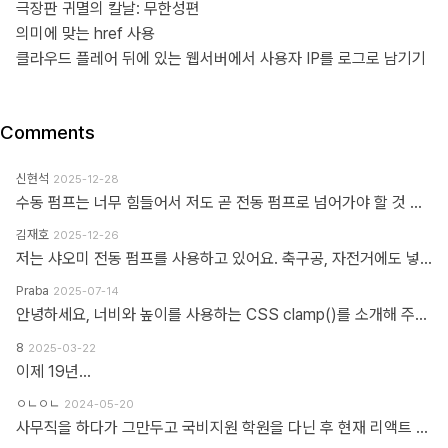
극장판 귀멸의 칼날: 무한성편
의미에 맞는 href 사용
클라우드 플레어 뒤에 있는 웹서버에서 사용자 IP를 로그로 남기기
Comments
신현석
2025-12-28
수동 펌프는 너무 힘들어서 저도 곧 전동 펌프로 넘어가야 할 것 같네요.
김재호
2025-12-26
저는 샤오미 전동 펌프를 사용하고 있어요. 축구공, 자전거에도 넣을 수 있고 자동차 바퀴에도 넣을 수 있어요. 아주 만족스럽습니다.
Praba
2025-07-14
안녕하세요, 너비와 높이를 사용하는 CSS clamp()를 소개해 주셔서 감사합니다. 작업 부담을 최소화하기 위해 calc(), min, max 등 언급하신 모든 기능을 갖춘 도구를 개발했습니다. https://clampgenerator.com/tools/layout-spacing-size/?property=width 에서 확인해 보세요. 즐거운 코딩 되세요.
8
2025-03-22
이제 19년...
ㅇㄴㅇㄴ
2024-05-20
사무직을 하다가 그만두고 국비지원 학원을 다닌 후 현재 리액트 개발자로 일하고 있습니다 다행인지 불행인지(?) 컴퓨터 학원을 간게 아니라 디자인 학원을 가게 되었고 그곳에서는 퍼블리셔와 프론트엔드 개발자의 용어를 혼동해서 사용하였습니다 즉 저는 한동한 "HTML 마크업 + 스타일링 + 약간의 이벤트" 오로지 "사용자가 보고 있는 부분"만 다루는 작업이 "프론트엔드 개발"로 알고 있었습니다 ============> 우리가 흔히 퍼블리셔라고 불리는 영역입니다 하지만 학습할수록 사용자 영역과 소위 백엔드라고 불리는 영역과의 호환이 필요하다는 것을 알게 되었고 그때부터 지금까지 배웠던것과 전혀 다른 역할과 기능들을 학습하게 되었습니다 즉 자바스크립트도 event와 document 부분이 아닌 배열과 객체를 편집하는 것을 배워야 하고 API를 호출해 어떻게 사용자 영역으로 가져와야 하는가 등등 기존 퍼블리셔 역할군과 전혀 다른 것들을 다루게 되었습니다 ============> 이것이 프론트엔드 영역입니다 제가 두 가지 길을 모두 걸어본 바 프론트엔드 개발은 퍼블리셔의 완벽한 상위 호환이고 추구하는 목적도, 기술도 완전히 다릅니다 처음부터 다른 길을 가야하고 생각의 구조도 다르게 가야합니다 그런 의미에서 처음에 퍼블리셔라는 말이 처음에는 편가르기 하는것처럼 싫었지만 지금은 명확하게 길을 제시한다는 관점에서 좋다는 생각을 해봅니다