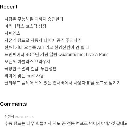
Recent
사람은 무능해질 때까지 승진한다
마키나락스 코스닥 상장
사피엔스
자전거 펌프로 자동차 타이어 공기 주입하기
한/영 키나 오른쪽 ALT키로 한영전환이 안 될 때
드림씨어터 40주년 기념 앨범 Quarantième: Live à Paris
오픈AI 아틀라스 브라우저
극장판 귀멸의 칼날: 무한성편
의미에 맞는 href 사용
클라우드 플레어 뒤에 있는 웹서버에서 사용자 IP를 로그로 남기기
Comments
신현석
2025-12-28
수동 펌프는 너무 힘들어서 저도 곧 전동 펌프로 넘어가야 할 것 같네요