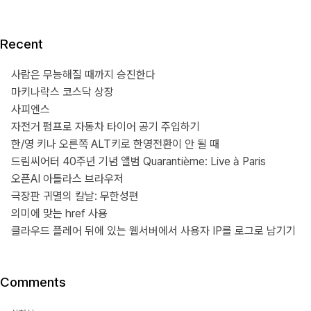
Recent
사람은 무능해질 때까지 승진한다
마키나락스 코스닥 상장
사피엔스
자전거 펌프로 자동차 타이어 공기 주입하기
한/영 키나 오른쪽 ALT키로 한영전환이 안 될 때
드림씨어터 40주년 기념 앨범 Quarantième: Live à Paris
오픈AI 아틀라스 브라우저
극장판 귀멸의 칼날: 무한성편
의미에 맞는 href 사용
클라우드 플레어 뒤에 있는 웹서버에서 사용자 IP를 로그로 남기기
Comments