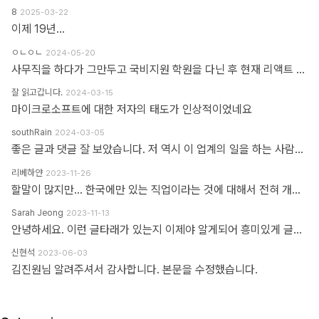
8
2025-03-22
이제 19년...
ㅇㄴㅇㄴ
2024-05-20
사무직을 하다가 그만두고 국비지원 학원을 다닌 후 현재 리액트 개발자로 일하고 있습니다 다행인지 불행인지(?) 컴퓨터 학원을 간게 아니라 디자인 학원을 가게 되었고 그곳에서는 퍼블리셔와 프론트엔드 개발자의 용어를 혼동해서 사용하였습니다 즉 저는 한동한 "HTML 마크업 + 스타일링 + 약간의 이벤트" 오로지 "사용자가 보고 있는 부분"만 다루는 작업이 "프론트엔드 개발"로 알고 있었습니다 ============> 우리가 흔히 퍼블리셔라고 불리는 영역입니다 하지만 학습할수록 사용자 영역과 소위 백엔드라고 불리는 영역과의 호환이 필요하다는 것을 알게 되었고 그때부터 지금까지 배웠던것과 전혀 다른 역할과 기능들을 학습하게 되었습니다 즉 자바스크립트도 event와 document 부분이 아닌 배열과 객체를 편집하는 것을 배워야 하고 API를 호출해 어떻게 사용자 영역으로 가져와야 하는가 등등 기존 퍼블리셔 역할군과 전혀 다른 것들을 다루게 되었습니다 ============> 이것이 프론트엔드 영역입니다 제가 두 가지 길을 모두 걸어본 바 프론트엔드 개발은 퍼블리셔의 완벽한 상위 호환이고 추구하는 목적도, 기술도 완전히 다릅니다 처음부터 다른 길을 가야하고 생각의 구조도 다르게 가야합니다 그런 의미에서 처음에 퍼블리셔라는 말이 처음에는 편가르기 하는것처럼 싫었지만 지금은 명확하게 길을 제시한다는 관점에서 좋다는 생각을 해봅니다
잘 읽고갑니다.
2024-03-15
마이크로소프트에 대한 저자의 태도가 인상적이었네요
southRain
2024-03-05
좋은 글과 댓글 잘 보았습니다. 저 역시 이 업계의 일을 하는 사람으로써 '웹퍼블리셔' 라는 단어를 만드신 분을 이제 알았네요. 해당 용어를 만들어주셔서 감사합니다. 그 덕에 제 업무에 대한 명확한 기준을 세울 수 있었습니다. 전 이제껏 '웹퍼블리셔' 라는 직무에 부끄러운 적 없었습니다. '웹 퍼블리셔' 라는 직무를 부끄러워 하는 건, 본인이 해당 업무를 제대로 이해하지 못하고 잘 수행하지 못하기 때문이라고 생각해요. 해외와 국내의 개발업무 포지션에 대한 단어가 다를 뿐인데, 유독 국내 개발자들 중에는 굳이 급을 나누는 분들이 많더라구요. 근데 그렇게 급을 나누는 만큼 기본이 되어있는지 의심스러울 때도 많았습니다. 퍼블리셔와 상의없이 css framework 로 화면 대충 만들다가... 디자이너 요청 대로 화면 수정 못하고 대뜸 찾아와서는 수정해달라고 하는 적도 많았고... 만들어 준 화면도 자기 맘대로 이것저것 손대다가 오히려 화면 다 틀어지는 경우도 많이 봤습니다. 이런 걸 보면 오히려 '프론트엔드 개발자' 라고 본인을 지칭하는 분들이 해외와 전혀 다른 개념으로 이해하고 있는 게 아닌가 라는 생각도 들었습니다. 이제는 면역이 되서... 그런 분들 만나면 '그러려니...' 하고 말지만요. ㅎㅎ 각자가 맡은 업무가 있는 거고, 각자의 업무를 서로 존중하는 환경이 필요하다고 생각합니다. 그리고 각자의 자리에서 본인 업무를 충실하면 되지 않을까 싶습니다.
리베하얀
2023-11-26
할말이 많지만... 한국에만 있는 직업이라는 것에 대해서 전혀 개의치도 않고 부끄러워할 이유도 없다고 봅니다. 이 직업군에 대해서 이해라며녀 00년대에 무슨일이 일어났었는지.. 알필요가 있고 국내만의 특수한 환경때문에 만들어진 직업군이고... 근래에 들어 국제화가 되면서 문제시 몇몇분이 문제삼는것 같은데... 본인의 업무 바운더리는 본인이 만드는거지.. 그 단어안에 갇혀서 본인의 수준이나 인식을 만든다고 보지 않습니다. 코더니 UI개발자니, 퍼블리셔니, FE니.. 웹마스터니 풀스택이니 ㅎㅎ 많은 직업군으로 불리우고 있지만 솔직히 본인의 역량에 따라 불리운다고 생각합니다. 당시에 신현석님이 던진 하나의 단어에 여전히 밥먹고 살고 있고, 때때론 자부심도 느낍니다.
Sarah Jeong
2023-11-13
안녕하세요. 이런 글타래가 있는지 이제야 알게되어 흥미있게 글타래를 읽어보았네요. 제가 방금 글타래라고 쓴것처럼, 댓글이라는 단어에도 여러 다른 이름이 존재한다는 것을 우리는 암묵적으로 알고 있을 거라 생각하는데요 EX 1.) 글타래(민 우리말. 인터넷 게시판에서 어떤 게시글과 그에 대한 답신으로 쓰여진 게시글들의 모임. [NAVER 국어사전 글 인용]) = 댓글(게시물 밑에 남길 수 있는 글을 표현한 단어) = 코멘트(영어 코멘트를 한국어로 표현한 단어) = 리플(영어 reple을 한국어로 표현한 단어) = 스레드(thread) EX 2.) Height(사물의 높이, 사람의 키&신장, 키가 높음, 지상으로부터의 고도) 해당 단어는 발음에서 논란이 된적이 있습니다. (설마.. 고인물만 아는 거일지도...T^T..) 미국, 영국 등 주요국가에서는 해당 단어의 발음을 한국어 발음 표현으로 '하이트' or '하잍' 라고 읽으나, 스페인어로 해당 단어는 '헤이트' or '헤잍' 라고 읽습니다. 전 세계적으로 스페인어를 쓰는 인구는 2019년 3월 기준으로 4억 6천만명이며, 영어를 사용하는 인구는 3억 7천만명이라고 구글검색에 나옵니다. EX 3.) 2023년 현재 우리나라에서는 각 세대 별로 쓰는 한 가지 표현에 대한 단어들도 다릅니다. 50대 이상이신 분들은 한자어를 주로 사용하신 세대들이고, 10대 ~ 20대분들은 줄임말 또는 은어를 만들어 주로 사용하고 있습니다. 위의 예시와 같이 한 가지를 가리키는 명사에 여러가지 표현이 존재하고, 모든 사람들이 표준어 하나만 사용하고 있지 않으며, 전라도, 충정도, 경상도 방언이 존재한다는 사실도 암묵적으로 우리는 알고 있다 생각합니다 물론, 표준어처럼 한 가지 표현만 존재하면 다시 한번 확인하는 절차없이 의사소통이 원활할테지만, 우리는 일상속에서도 방언이나 댓글, 줄임말 등의 다른 표현들을 받아들이고 있는 존재들입니다. 만드신 분의 말씀대로 그저 지나온 과거에서는 그 표현이 필요하여 쓰여졌었다고 이해하고 넘어가시면 어떨까하여 주절대며 나불거려보았네요.. PS. 쓰잘데기 없는 제 생각을 읽어주셔서 고맙습니다.. AI도 발전해나가고 있는 마당에 같은 인종끼리 싸우지 맙시다~~~ㅋㅋㅋ
신현석
2023-06-03
김진원님 알려주셔서 감사합니다. 본문을 수정했습니다.