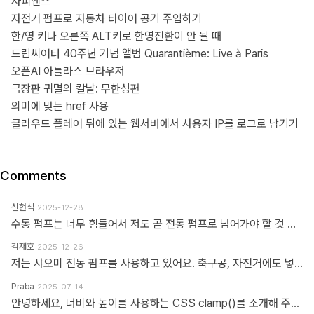
사피엔스
자전거 펌프로 자동차 타이어 공기 주입하기
한/영 키나 오른쪽 ALT키로 한영전환이 안 될 때
드림씨어터 40주년 기념 앨범 Quarantième: Live à Paris
오픈AI 아틀라스 브라우저
극장판 귀멸의 칼날: 무한성편
의미에 맞는 href 사용
클라우드 플레어 뒤에 있는 웹서버에서 사용자 IP를 로그로 남기기
Comments
신현석
2025-12-28
수동 펌프는 너무 힘들어서 저도 곧 전동 펌프로 넘어가야 할 것 같네요.
김재호
2025-12-26
저는 샤오미 전동 펌프를 사용하고 있어요. 축구공, 자전거에도 넣을 수 있고 자동차 바퀴에도 넣을 수 있어요. 아주 만족스럽습니다.
Praba
2025-07-14
안녕하세요, 너비와 높이를 사용하는 CSS clamp()를 소개해 주셔서 감사합니다. 작업 부담을 최소화하기 위해 calc(), min, max 등 언급하신 모든 기능을 갖춘 도구를 개발했습니다. https://clampgenerator.com/tools/layout-spacing-size/?property=width 에서 확인해 보세요. 즐거운 코딩 되세요.