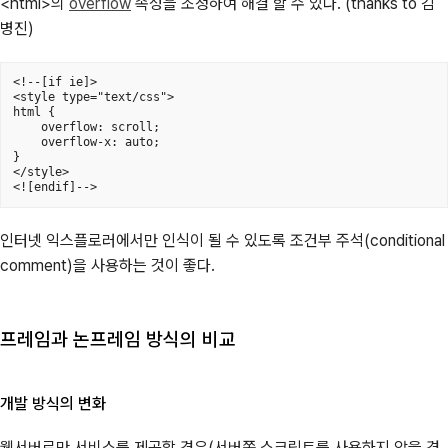
<html>의
overflow
속성을 조정하여 해결 할 수 있다. (thanks to 김
병진)
<!--[if ie]>

<style type="text/css">

html {

	overflow: scroll;

	overflow-x: auto;

}

</style>

<![endif]-->
인터넷 익스플로러에서만 인식이 될 수 있도록 조건부 주석(conditional
comment)을 사용하는 것이 좋다.
프레임과 논프레임 방식의 비교
개발 방식의 변화
웹서버로만 서비스를 제공할 경우(서버쪽 스크립트를 사용하지 않을 경