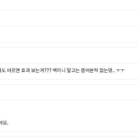
. 나도 바르면 효과 보는겨??? 맥미니 말고는 뜯어본적 없는뎅.. ㅜㅜ
아요.