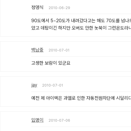
정영식
2010-06-29
90도에서 5~20도가 내려갔다고는 해도 70도를 넘나드는
았고 데탑이긴 하지만 오버도 안한 놋북이 그런온도라니.
백남중
2010-07-01
고생한 보람이 있군요
jay
2010-07-01
예전 제 아이맥은 과열로 인한 자동전원차단에 시달리다 
입명이
2010-07-06