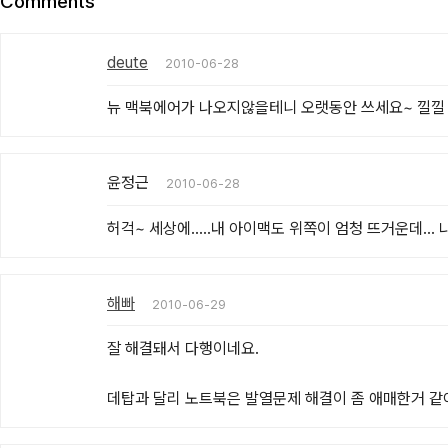
Comments
deute
2010-06-28
뉴 맥북에어가 나오지않을테니 오랫동안 쓰세요~ 낄낄
윤정근
2010-06-28
허걱~ 세상에.....내 아이맥도 위쪽이 엄청 뜨거운데..
해빠
2010-06-29
잘 해결돼서 다행이네요.

데탑과 달리 노트북은 발열문제 해결이 좀 애매한거 같