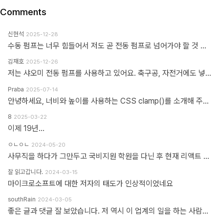
Comments
신현석
2025-12-28
수동 펌프는 너무 힘들어서 저도 곧 전동 펌프로 넘어가야 할 것 같네요.
김재호
2025-12-26
저는 샤오미 전동 펌프를 사용하고 있어요. 축구공, 자전거에도 넣을 수 있고 자동차 바퀴에도 넣을 수 있어요. 아주 만족스럽습니다.
Praba
2025-07-14
안녕하세요, 너비와 높이를 사용하는 CSS clamp()를 소개해 주셔서 감사합니다. 작업 부담을 최소화하기 위해 calc(), min, max 등 언급하신 모든 기능을 갖춘 도구를 개발했습니다. https://clampgenerator.com/tools/layout-spacing-size/?property=width 에서 확인해 보세요. 즐거운 코딩 되세요.
8
2025-03-22
이제 19년...
ㅇㄴㅇㄴ
2024-05-20
사무직을 하다가 그만두고 국비지원 학원을 다닌 후 현재 리액트 개발자로 일하고 있습니다 다행인지 불행인지(?) 컴퓨터 학원을 간게 아니라 디자인 학원을 가게 되었고 그곳에서는 퍼블리셔와 프론트엔드 개발자의 용어를 혼동해서 사용하였습니다 즉 저는 한동한 "HTML 마크업 + 스타일링 + 약간의 이벤트" 오로지 "사용자가 보고 있는 부분"만 다루는 작업이 "프론트엔드 개발"로 알고 있었습니다 ============> 우리가 흔히 퍼블리셔라고 불리는 영역입니다 하지만 학습할수록 사용자 영역과 소위 백엔드라고 불리는 영역과의 호환이 필요하다는 것을 알게 되었고 그때부터 지금까지 배웠던것과 전혀 다른 역할과 기능들을 학습하게 되었습니다 즉 자바스크립트도 event와 document 부분이 아닌 배열과 객체를 편집하는 것을 배워야 하고 API를 호출해 어떻게 사용자 영역으로 가져와야 하는가 등등 기존 퍼블리셔 역할군과 전혀 다른 것들을 다루게 되었습니다 ============> 이것이 프론트엔드 영역입니다 제가 두 가지 길을 모두 걸어본 바 프론트엔드 개발은 퍼블리셔의 완벽한 상위 호환이고 추구하는 목적도, 기술도 완전히 다릅니다 처음부터 다른 길을 가야하고 생각의 구조도 다르게 가야합니다 그런 의미에서 처음에 퍼블리셔라는 말이 처음에는 편가르기 하는것처럼 싫었지만 지금은 명확하게 길을 제시한다는 관점에서 좋다는 생각을 해봅니다
잘 읽고갑니다.
2024-03-15
마이크로소프트에 대한 저자의 태도가 인상적이었네요
southRain
2024-03-05
좋은 글과 댓글 잘 보았습니다. 저 역시 이 업계의 일을 하는 사람으로써 '웹퍼블리셔' 라는 단어를 만드신 분을 이제 알았네요. 해당 용어를 만들어주셔서 감사합니다. 그 덕에 제 업무에 대한 명확한 기준을 세울 수 있었습니다. 전 이제껏 '웹퍼블리셔' 라는 직무에 부끄러운 적 없었습니다. '웹 퍼블리셔' 라는 직무를 부끄러워 하는 건, 본인이 해당 업무를 제대로 이해하지 못하고 잘 수행하지 못하기 때문이라고 생각해요. 해외와 국내의 개발업무 포지션에 대한 단어가 다를 뿐인데, 유독 국내 개발자들 중에는 굳이 급을 나누는 분들이 많더라구요. 근데 그렇게 급을 나누는 만큼 기본이 되어있는지 의심스러울 때도 많았습니다. 퍼블리셔와 상의없이 css framework 로 화면 대충 만들다가... 디자이너 요청 대로 화면 수정 못하고 대뜸 찾아와서는 수정해달라고 하는 적도 많았고... 만들어 준 화면도 자기 맘대로 이것저것 손대다가 오히려 화면 다 틀어지는 경우도 많이 봤습니다. 이런 걸 보면 오히려 '프론트엔드 개발자' 라고 본인을 지칭하는 분들이 해외와 전혀 다른 개념으로 이해하고 있는 게 아닌가 라는 생각도 들었습니다. 이제는 면역이 되서... 그런 분들 만나면 '그러려니...' 하고 말지만요. ㅎㅎ 각자가 맡은 업무가 있는 거고, 각자의 업무를 서로 존중하는 환경이 필요하다고 생각합니다. 그리고 각자의 자리에서 본인 업무를 충실하면 되지 않을까 싶습니다.