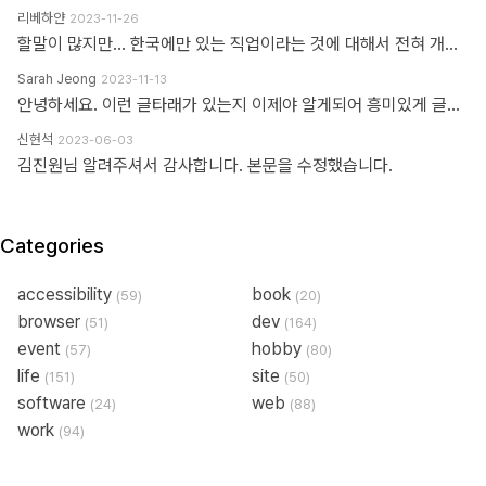
리베하얀
2023-11-26
할말이 많지만... 한국에만 있는 직업이라는 것에 대해서 전혀 개의치도 않고 부끄러워할 이유도 없다고 봅니다. 이 직업군에 대해서 이해라며녀 00년대에 무슨일이 일어났었는지.. 알필요가 있고 국내만의 특수한 환경때문에 만들어진 직업군이고... 근래에 들어 국제화가 되면서 문제시 몇몇분이 문제삼는것 같은데... 본인의 업무 바운더리는 본인이 만드는거지.. 그 단어안에 갇혀서 본인의 수준이나 인식을 만든다고 보지 않습니다. 코더니 UI개발자니, 퍼블리셔니, FE니.. 웹마스터니 풀스택이니 ㅎㅎ 많은 직업군으로 불리우고 있지만 솔직히 본인의 역량에 따라 불리운다고 생각합니다. 당시에 신현석님이 던진 하나의 단어에 여전히 밥먹고 살고 있고, 때때론 자부심도 느낍니다.
Sarah Jeong
2023-11-13
안녕하세요. 이런 글타래가 있는지 이제야 알게되어 흥미있게 글타래를 읽어보았네요. 제가 방금 글타래라고 쓴것처럼, 댓글이라는 단어에도 여러 다른 이름이 존재한다는 것을 우리는 암묵적으로 알고 있을 거라 생각하는데요 EX 1.) 글타래(민 우리말. 인터넷 게시판에서 어떤 게시글과 그에 대한 답신으로 쓰여진 게시글들의 모임. [NAVER 국어사전 글 인용]) = 댓글(게시물 밑에 남길 수 있는 글을 표현한 단어) = 코멘트(영어 코멘트를 한국어로 표현한 단어) = 리플(영어 reple을 한국어로 표현한 단어) = 스레드(thread) EX 2.) Height(사물의 높이, 사람의 키&신장, 키가 높음, 지상으로부터의 고도) 해당 단어는 발음에서 논란이 된적이 있습니다. (설마.. 고인물만 아는 거일지도...T^T..) 미국, 영국 등 주요국가에서는 해당 단어의 발음을 한국어 발음 표현으로 '하이트' or '하잍' 라고 읽으나, 스페인어로 해당 단어는 '헤이트' or '헤잍' 라고 읽습니다. 전 세계적으로 스페인어를 쓰는 인구는 2019년 3월 기준으로 4억 6천만명이며, 영어를 사용하는 인구는 3억 7천만명이라고 구글검색에 나옵니다. EX 3.) 2023년 현재 우리나라에서는 각 세대 별로 쓰는 한 가지 표현에 대한 단어들도 다릅니다. 50대 이상이신 분들은 한자어를 주로 사용하신 세대들이고, 10대 ~ 20대분들은 줄임말 또는 은어를 만들어 주로 사용하고 있습니다. 위의 예시와 같이 한 가지를 가리키는 명사에 여러가지 표현이 존재하고, 모든 사람들이 표준어 하나만 사용하고 있지 않으며, 전라도, 충정도, 경상도 방언이 존재한다는 사실도 암묵적으로 우리는 알고 있다 생각합니다 물론, 표준어처럼 한 가지 표현만 존재하면 다시 한번 확인하는 절차없이 의사소통이 원활할테지만, 우리는 일상속에서도 방언이나 댓글, 줄임말 등의 다른 표현들을 받아들이고 있는 존재들입니다. 만드신 분의 말씀대로 그저 지나온 과거에서는 그 표현이 필요하여 쓰여졌었다고 이해하고 넘어가시면 어떨까하여 주절대며 나불거려보았네요.. PS. 쓰잘데기 없는 제 생각을 읽어주셔서 고맙습니다.. AI도 발전해나가고 있는 마당에 같은 인종끼리 싸우지 맙시다~~~ㅋㅋㅋ
신현석
2023-06-03
김진원님 알려주셔서 감사합니다. 본문을 수정했습니다.
Categories
accessibility
book
(59)
(20)
browser
dev
(51)
(164)
event
hobby
(57)
(80)
life
site
(151)
(50)
software
web
(24)
(88)
work
(94)