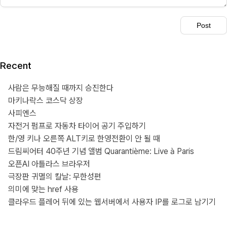
Recent
사람은 무능해질 때까지 승진한다
마키나락스 코스닥 상장
사피엔스
자전거 펌프로 자동차 타이어 공기 주입하기
한/영 키나 오른쪽 ALT키로 한영전환이 안 될 때
드림씨어터 40주년 기념 앨범 Quarantième: Live à Paris
오픈AI 아틀라스 브라우저
극장판 귀멸의 칼날: 무한성편
의미에 맞는 href 사용
클라우드 플레어 뒤에 있는 웹서버에서 사용자 IP를 로그로 남기기