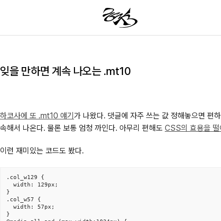
잊을 만하면 계속 나오는 .mt10
하코사에 또 .mt10 얘기
가 나왔다. 댓글에 자주 쓰는 값 정해놓으면 편하
속해서 나온다. 물론 보통 엄청 까인다. 아무리 편해도
CSS의 효용을 
이런 재미있는 코드도 봤다.
.col_w129 {

  width: 129px;

}

.col_w57 {

  width: 57px;

}
