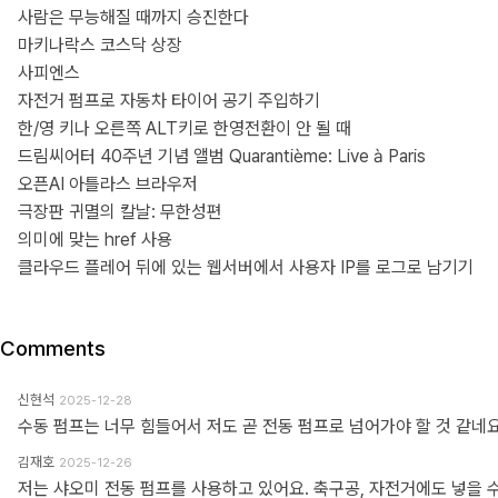
사람은 무능해질 때까지 승진한다
마키나락스 코스닥 상장
사피엔스
자전거 펌프로 자동차 타이어 공기 주입하기
한/영 키나 오른쪽 ALT키로 한영전환이 안 될 때
드림씨어터 40주년 기념 앨범 Quarantième: Live à Paris
오픈AI 아틀라스 브라우저
극장판 귀멸의 칼날: 무한성편
의미에 맞는 href 사용
클라우드 플레어 뒤에 있는 웹서버에서 사용자 IP를 로그로 남기기
Comments
신현석
2025-12-28
수동 펌프는 너무 힘들어서 저도 곧 전동 펌프로 넘어가야 할 것 같네요
김재호
2025-12-26
저는 샤오미 전동 펌프를 사용하고 있어요. 축구공, 자전거에도 넣을 