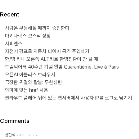
Recent
사람은 무능해질 때까지 승진한다
마키나락스 코스닥 상장
사피엔스
자전거 펌프로 자동차 타이어 공기 주입하기
한/영 키나 오른쪽 ALT키로 한영전환이 안 될 때
드림씨어터 40주년 기념 앨범 Quarantième: Live à Paris
오픈AI 아틀라스 브라우저
극장판 귀멸의 칼날: 무한성편
의미에 맞는 href 사용
클라우드 플레어 뒤에 있는 웹서버에서 사용자 IP를 로그로 남기기
Comments
신현석
2025-12-28