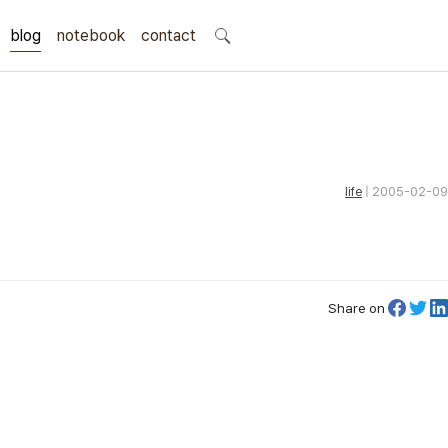
blog
notebook
search
contact
life
| 2005-02-09
Share on