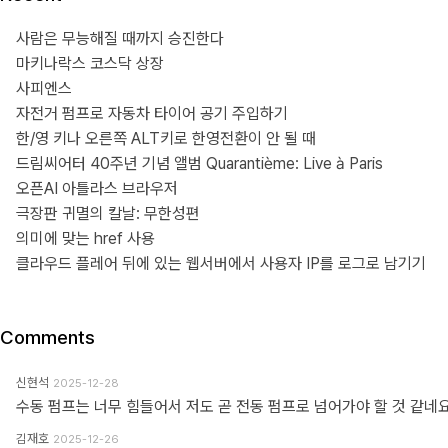
사람은 무능해질 때까지 승진한다
마키나락스 코스닥 상장
사피엔스
자전거 펌프로 자동차 타이어 공기 주입하기
한/영 키나 오른쪽 ALT키로 한영전환이 안 될 때
드림씨어터 40주년 기념 앨범 Quarantième: Live à Paris
오픈AI 아틀라스 브라우저
극장판 귀멸의 칼날: 무한성편
의미에 맞는 href 사용
클라우드 플레어 뒤에 있는 웹서버에서 사용자 IP를 로그로 남기기
Comments
신현석
2025-12-28
수동 펌프는 너무 힘들어서 저도 곧 전동 펌프로 넘어가야 할 것 같네요
김재호
2025-12-26