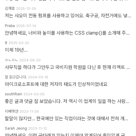
김재호
2025-12-26
저는 샤오미 전동 펌프를 사용하고 있어요. 축구공, 자전거에도 넣을 수 있고 자동차 바퀴에도 넣을 수 있어요. 아주 만족스럽습니다.
Praba
2025-07-14
안녕하세요, 너비와 높이를 사용하는 CSS clamp()를 소개해 주셔서 감사합니다. 작업 부담을 최소화하기 위해 calc(), min, max 등 언급하신 모든 기능을 갖춘 도구를 개발했습니다. https://clampgenerator.com/tools/layout-spacing-size/?property=width 에서 확인해 보세요. 즐거운 코딩 되세요.
8
2025-03-22
이제 19년...
ㅇㄴㅇㄴ
2024-05-20
사무직을 하다가 그만두고 국비지원 학원을 다닌 후 현재 리액트 개발자로 일하고 있습니다 다행인지 불행인지(?) 컴퓨터 학원을 간게 아니라 디자인 학원을 가게 되었고 그곳에서는 퍼블리셔와 프론트엔드 개발자의 용어를 혼동해서 사용하였습니다 즉 저는 한동한 "HTML 마크업 + 스타일링 + 약간의 이벤트" 오로지 "사용자가 보고 있는 부분"만 다루는 작업이 "프론트엔드 개발"로 알고 있었습니다 ============> 우리가 흔히 퍼블리셔라고 불리는 영역입니다 하지만 학습할수록 사용자 영역과 소위 백엔드라고 불리는 영역과의 호환이 필요하다는 것을 알게 되었고 그때부터 지금까지 배웠던것과 전혀 다른 역할과 기능들을 학습하게 되었습니다 즉 자바스크립트도 event와 document 부분이 아닌 배열과 객체를 편집하는 것을 배워야 하고 API를 호출해 어떻게 사용자 영역으로 가져와야 하는가 등등 기존 퍼블리셔 역할군과 전혀 다른 것들을 다루게 되었습니다 ============> 이것이 프론트엔드 영역입니다 제가 두 가지 길을 모두 걸어본 바 프론트엔드 개발은 퍼블리셔의 완벽한 상위 호환이고 추구하는 목적도, 기술도 완전히 다릅니다 처음부터 다른 길을 가야하고 생각의 구조도 다르게 가야합니다 그런 의미에서 처음에 퍼블리셔라는 말이 처음에는 편가르기 하는것처럼 싫었지만 지금은 명확하게 길을 제시한다는 관점에서 좋다는 생각을 해봅니다
잘 읽고갑니다.
2024-03-15
마이크로소프트에 대한 저자의 태도가 인상적이었네요
southRain
2024-03-05
좋은 글과 댓글 잘 보았습니다. 저 역시 이 업계의 일을 하는 사람으로써 '웹퍼블리셔' 라는 단어를 만드신 분을 이제 알았네요. 해당 용어를 만들어주셔서 감사합니다. 그 덕에 제 업무에 대한 명확한 기준을 세울 수 있었습니다. 전 이제껏 '웹퍼블리셔' 라는 직무에 부끄러운 적 없었습니다. '웹 퍼블리셔' 라는 직무를 부끄러워 하는 건, 본인이 해당 업무를 제대로 이해하지 못하고 잘 수행하지 못하기 때문이라고 생각해요. 해외와 국내의 개발업무 포지션에 대한 단어가 다를 뿐인데, 유독 국내 개발자들 중에는 굳이 급을 나누는 분들이 많더라구요. 근데 그렇게 급을 나누는 만큼 기본이 되어있는지 의심스러울 때도 많았습니다. 퍼블리셔와 상의없이 css framework 로 화면 대충 만들다가... 디자이너 요청 대로 화면 수정 못하고 대뜸 찾아와서는 수정해달라고 하는 적도 많았고... 만들어 준 화면도 자기 맘대로 이것저것 손대다가 오히려 화면 다 틀어지는 경우도 많이 봤습니다. 이런 걸 보면 오히려 '프론트엔드 개발자' 라고 본인을 지칭하는 분들이 해외와 전혀 다른 개념으로 이해하고 있는 게 아닌가 라는 생각도 들었습니다. 이제는 면역이 되서... 그런 분들 만나면 '그러려니...' 하고 말지만요. ㅎㅎ 각자가 맡은 업무가 있는 거고, 각자의 업무를 서로 존중하는 환경이 필요하다고 생각합니다. 그리고 각자의 자리에서 본인 업무를 충실하면 되지 않을까 싶습니다.
리베하얀
2023-11-26
할말이 많지만... 한국에만 있는 직업이라는 것에 대해서 전혀 개의치도 않고 부끄러워할 이유도 없다고 봅니다. 이 직업군에 대해서 이해라며녀 00년대에 무슨일이 일어났었는지.. 알필요가 있고 국내만의 특수한 환경때문에 만들어진 직업군이고... 근래에 들어 국제화가 되면서 문제시 몇몇분이 문제삼는것 같은데... 본인의 업무 바운더리는 본인이 만드는거지.. 그 단어안에 갇혀서 본인의 수준이나 인식을 만든다고 보지 않습니다. 코더니 UI개발자니, 퍼블리셔니, FE니.. 웹마스터니 풀스택이니 ㅎㅎ 많은 직업군으로 불리우고 있지만 솔직히 본인의 역량에 따라 불리운다고 생각합니다. 당시에 신현석님이 던진 하나의 단어에 여전히 밥먹고 살고 있고, 때때론 자부심도 느낍니다.
Sarah Jeong
2023-11-13
안녕하세요. 이런 글타래가 있는지 이제야 알게되어 흥미있게 글타래를 읽어보았네요. 제가 방금 글타래라고 쓴것처럼, 댓글이라는 단어에도 여러 다른 이름이 존재한다는 것을 우리는 암묵적으로 알고 있을 거라 생각하는데요 EX 1.) 글타래(민 우리말. 인터넷 게시판에서 어떤 게시글과 그에 대한 답신으로 쓰여진 게시글들의 모임. [NAVER 국어사전 글 인용]) = 댓글(게시물 밑에 남길 수 있는 글을 표현한 단어) = 코멘트(영어 코멘트를 한국어로 표현한 단어) = 리플(영어 reple을 한국어로 표현한 단어) = 스레드(thread) EX 2.) Height(사물의 높이, 사람의 키&신장, 키가 높음, 지상으로부터의 고도) 해당 단어는 발음에서 논란이 된적이 있습니다. (설마.. 고인물만 아는 거일지도...T^T..) 미국, 영국 등 주요국가에서는 해당 단어의 발음을 한국어 발음 표현으로 '하이트' or '하잍' 라고 읽으나, 스페인어로 해당 단어는 '헤이트' or '헤잍' 라고 읽습니다. 전 세계적으로 스페인어를 쓰는 인구는 2019년 3월 기준으로 4억 6천만명이며, 영어를 사용하는 인구는 3억 7천만명이라고 구글검색에 나옵니다. EX 3.) 2023년 현재 우리나라에서는 각 세대 별로 쓰는 한 가지 표현에 대한 단어들도 다릅니다. 50대 이상이신 분들은 한자어를 주로 사용하신 세대들이고, 10대 ~ 20대분들은 줄임말 또는 은어를 만들어 주로 사용하고 있습니다. 위의 예시와 같이 한 가지를 가리키는 명사에 여러가지 표현이 존재하고, 모든 사람들이 표준어 하나만 사용하고 있지 않으며, 전라도, 충정도, 경상도 방언이 존재한다는 사실도 암묵적으로 우리는 알고 있다 생각합니다 물론, 표준어처럼 한 가지 표현만 존재하면 다시 한번 확인하는 절차없이 의사소통이 원활할테지만, 우리는 일상속에서도 방언이나 댓글, 줄임말 등의 다른 표현들을 받아들이고 있는 존재들입니다. 만드신 분의 말씀대로 그저 지나온 과거에서는 그 표현이 필요하여 쓰여졌었다고 이해하고 넘어가시면 어떨까하여 주절대며 나불거려보았네요.. PS. 쓰잘데기 없는 제 생각을 읽어주셔서 고맙습니다.. AI도 발전해나가고 있는 마당에 같은 인종끼리 싸우지 맙시다~~~ㅋㅋㅋ