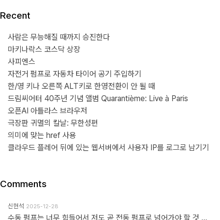
Recent
사람은 무능해질 때까지 승진한다
마키나락스 코스닥 상장
사피엔스
자전거 펌프로 자동차 타이어 공기 주입하기
한/영 키나 오른쪽 ALT키로 한영전환이 안 될 때
드림씨어터 40주년 기념 앨범 Quarantième: Live à Paris
오픈AI 아틀라스 브라우저
극장판 귀멸의 칼날: 무한성편
의미에 맞는 href 사용
클라우드 플레어 뒤에 있는 웹서버에서 사용자 IP를 로그로 남기기
Comments
신현석
2025-12-28
수동 펌프는 너무 힘들어서 저도 곧 전동 펌프로 넘어가야 할 것 같네요.