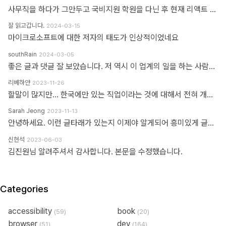
사무직을 하다가 그만두고 국비지원 학원을 다닌 후 현재 리액트 개발자로 일하고 있습니다 다행인지 불행인지(?) 컴퓨터 학원을 간게 아니라 디자인 학원을 가게 되었고 그곳에서는 퍼블리셔와 프론트엔드 개발자의 용어를 혼동해서 사용하였습니다 즉 저는 한동한 "HTML 마크업 + 스타일링 + 약간의 이벤트" 오로지 "사용자가 보고 있는 부분"만 다루는 작업이 "프론트엔드 개발"로 알고 있었습니다 ============> 우리가 흔히 퍼블리셔라고 불리는 영역입니다 하지만 학습할수록 사용자 영역과 소위 백엔드라고 불리는 영역과의 호환이 필요하다는 것을 알게 되었고 그때부터 지금까지 배웠던것과 전혀 다른 역할과 기능들을 학습하게 되었습니다 즉 자바스크립트도 event와 document 부분이 아닌 배열과 객체를 편집하는 것을 배워야 하고 API를 호출해 어떻게 사용자 영역으로 가져와야 하는가 등등 기존 퍼블리셔 역할군과 전혀 다른 것들을 다루게 되었습니다 ============> 이것이 프론트엔드 영역입니다 제가 두 가지 길을 모두 걸어본 바 프론트엔드 개발은 퍼블리셔의 완벽한 상위 호환이고 추구하는 목적도, 기술도 완전히 다릅니다 처음부터 다른 길을 가야하고 생각의 구조도 다르게 가야합니다 그런 의미에서 처음에 퍼블리셔라는 말이 처음에는 편가르기 하는것처럼 싫었지만 지금은 명확하게 길을 제시한다는 관점에서 좋다는 생각을 해봅니다
잘 읽고갑니다.
2024-03-15
마이크로소프트에 대한 저자의 태도가 인상적이었네요
southRain
2024-03-05
좋은 글과 댓글 잘 보았습니다. 저 역시 이 업계의 일을 하는 사람으로써 '웹퍼블리셔' 라는 단어를 만드신 분을 이제 알았네요. 해당 용어를 만들어주셔서 감사합니다. 그 덕에 제 업무에 대한 명확한 기준을 세울 수 있었습니다. 전 이제껏 '웹퍼블리셔' 라는 직무에 부끄러운 적 없었습니다. '웹 퍼블리셔' 라는 직무를 부끄러워 하는 건, 본인이 해당 업무를 제대로 이해하지 못하고 잘 수행하지 못하기 때문이라고 생각해요. 해외와 국내의 개발업무 포지션에 대한 단어가 다를 뿐인데, 유독 국내 개발자들 중에는 굳이 급을 나누는 분들이 많더라구요. 근데 그렇게 급을 나누는 만큼 기본이 되어있는지 의심스러울 때도 많았습니다. 퍼블리셔와 상의없이 css framework 로 화면 대충 만들다가... 디자이너 요청 대로 화면 수정 못하고 대뜸 찾아와서는 수정해달라고 하는 적도 많았고... 만들어 준 화면도 자기 맘대로 이것저것 손대다가 오히려 화면 다 틀어지는 경우도 많이 봤습니다. 이런 걸 보면 오히려 '프론트엔드 개발자' 라고 본인을 지칭하는 분들이 해외와 전혀 다른 개념으로 이해하고 있는 게 아닌가 라는 생각도 들었습니다. 이제는 면역이 되서... 그런 분들 만나면 '그러려니...' 하고 말지만요. ㅎㅎ 각자가 맡은 업무가 있는 거고, 각자의 업무를 서로 존중하는 환경이 필요하다고 생각합니다. 그리고 각자의 자리에서 본인 업무를 충실하면 되지 않을까 싶습니다.
리베하얀
2023-11-26
할말이 많지만... 한국에만 있는 직업이라는 것에 대해서 전혀 개의치도 않고 부끄러워할 이유도 없다고 봅니다. 이 직업군에 대해서 이해라며녀 00년대에 무슨일이 일어났었는지.. 알필요가 있고 국내만의 특수한 환경때문에 만들어진 직업군이고... 근래에 들어 국제화가 되면서 문제시 몇몇분이 문제삼는것 같은데... 본인의 업무 바운더리는 본인이 만드는거지.. 그 단어안에 갇혀서 본인의 수준이나 인식을 만든다고 보지 않습니다. 코더니 UI개발자니, 퍼블리셔니, FE니.. 웹마스터니 풀스택이니 ㅎㅎ 많은 직업군으로 불리우고 있지만 솔직히 본인의 역량에 따라 불리운다고 생각합니다. 당시에 신현석님이 던진 하나의 단어에 여전히 밥먹고 살고 있고, 때때론 자부심도 느낍니다.
Sarah Jeong
2023-11-13
안녕하세요. 이런 글타래가 있는지 이제야 알게되어 흥미있게 글타래를 읽어보았네요. 제가 방금 글타래라고 쓴것처럼, 댓글이라는 단어에도 여러 다른 이름이 존재한다는 것을 우리는 암묵적으로 알고 있을 거라 생각하는데요 EX 1.) 글타래(민 우리말. 인터넷 게시판에서 어떤 게시글과 그에 대한 답신으로 쓰여진 게시글들의 모임. [NAVER 국어사전 글 인용]) = 댓글(게시물 밑에 남길 수 있는 글을 표현한 단어) = 코멘트(영어 코멘트를 한국어로 표현한 단어) = 리플(영어 reple을 한국어로 표현한 단어) = 스레드(thread) EX 2.) Height(사물의 높이, 사람의 키&신장, 키가 높음, 지상으로부터의 고도) 해당 단어는 발음에서 논란이 된적이 있습니다. (설마.. 고인물만 아는 거일지도...T^T..) 미국, 영국 등 주요국가에서는 해당 단어의 발음을 한국어 발음 표현으로 '하이트' or '하잍' 라고 읽으나, 스페인어로 해당 단어는 '헤이트' or '헤잍' 라고 읽습니다. 전 세계적으로 스페인어를 쓰는 인구는 2019년 3월 기준으로 4억 6천만명이며, 영어를 사용하는 인구는 3억 7천만명이라고 구글검색에 나옵니다. EX 3.) 2023년 현재 우리나라에서는 각 세대 별로 쓰는 한 가지 표현에 대한 단어들도 다릅니다. 50대 이상이신 분들은 한자어를 주로 사용하신 세대들이고, 10대 ~ 20대분들은 줄임말 또는 은어를 만들어 주로 사용하고 있습니다. 위의 예시와 같이 한 가지를 가리키는 명사에 여러가지 표현이 존재하고, 모든 사람들이 표준어 하나만 사용하고 있지 않으며, 전라도, 충정도, 경상도 방언이 존재한다는 사실도 암묵적으로 우리는 알고 있다 생각합니다 물론, 표준어처럼 한 가지 표현만 존재하면 다시 한번 확인하는 절차없이 의사소통이 원활할테지만, 우리는 일상속에서도 방언이나 댓글, 줄임말 등의 다른 표현들을 받아들이고 있는 존재들입니다. 만드신 분의 말씀대로 그저 지나온 과거에서는 그 표현이 필요하여 쓰여졌었다고 이해하고 넘어가시면 어떨까하여 주절대며 나불거려보았네요.. PS. 쓰잘데기 없는 제 생각을 읽어주셔서 고맙습니다.. AI도 발전해나가고 있는 마당에 같은 인종끼리 싸우지 맙시다~~~ㅋㅋㅋ
신현석
2023-06-03
김진원님 알려주셔서 감사합니다. 본문을 수정했습니다.
Categories
accessibility
book
(59)
(20)
browser
dev
(51)
(164)