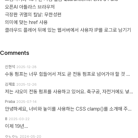
오픈AI 아틀라스 브라우저
극장판 귀멸의 칼날: 무한성편
의미에 맞는 href 사용
클라우드 플레어 뒤에 있는 웹서버에서 사용자 IP를 로그로 남기기
Comments
신현석
2025-12-28
수동 펌프는 너무 힘들어서 저도 곧 전동 펌프로 넘어가야 할 것 같네요.
김재호
2025-12-26
저는 샤오미 전동 펌프를 사용하고 있어요. 축구공, 자전거에도 넣을 수 있고 자동차 바퀴에도 넣을 수 있어요. 아주 만족스럽습니다.
Praba
2025-07-14
안녕하세요, 너비와 높이를 사용하는 CSS clamp()를 소개해 주셔서 감사합니다. 작업 부담을 최소화하기 위해 calc(), min, max 등 언급하신 모든 기능을 갖춘 도구를 개발했습니다. https://clampgenerator.com/tools/layout-spacing-size/?property=width 에서 확인해 보세요. 즐거운 코딩 되세요.
8
2025-03-22
이제 19년...
ㅇㄴㅇㄴ
2024-05-20