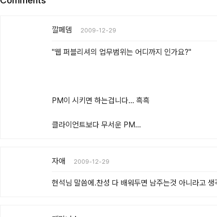
Comments
깔페뎀
2009-12-29
"웹 퍼블리셔의 업무범위는 어디까지 인가요?"

PM이 시키면 하는겁니다... 흑흑

클라이언트보다 무서운 PM...
자애
2009-12-29
현석님 말씀에.찬성 다 배워두면 남주는것 아니라고 