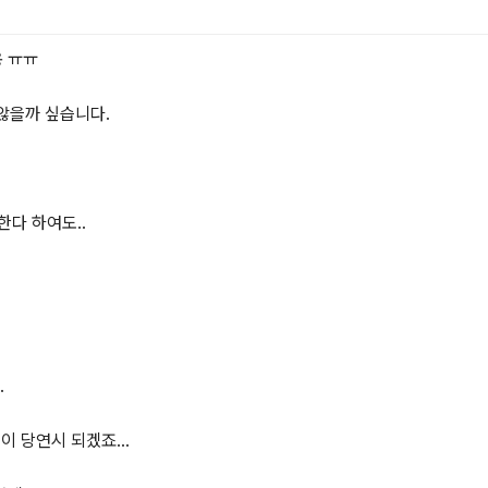
 ㅠㅠ

을까 싶습니다.

다 하여도..



당연시 되겠죠...
