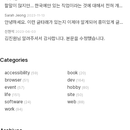
할말이 많지만... 한국에만 있는 직업이라는 것에 대해서 전혀 개의치도 않고 부끄러워할 이유도 없다고 봅니다. 이 직업군에 대해서 이해라며녀 00년대에 무슨일이 일어났었는지.. 알필요가 있고 국내만의 특수한 환경때문에 만들어진 직업군이고... 근래에 들어 국제화가 되면서 문제시 몇몇분이 문제삼는것 같은데... 본인의 업무 바운더리는 본인이 만드는거지.. 그 단어안에 갇혀서 본인의 수준이나 인식을 만든다고 보지 않습니다. 코더니 UI개발자니, 퍼블리셔니, FE니.. 웹마스터니 풀스택이니 ㅎㅎ 많은 직업군으로 불리우고 있지만 솔직히 본인의 역량에 따라 불리운다고 생각합니다. 당시에 신현석님이 던진 하나의 단어에 여전히 밥먹고 살고 있고, 때때론 자부심도 느낍니다.
Sarah Jeong
2023-11-13
안녕하세요. 이런 글타래가 있는지 이제야 알게되어 흥미있게 글타래를 읽어보았네요. 제가 방금 글타래라고 쓴것처럼, 댓글이라는 단어에도 여러 다른 이름이 존재한다는 것을 우리는 암묵적으로 알고 있을 거라 생각하는데요 EX 1.) 글타래(민 우리말. 인터넷 게시판에서 어떤 게시글과 그에 대한 답신으로 쓰여진 게시글들의 모임. [NAVER 국어사전 글 인용]) = 댓글(게시물 밑에 남길 수 있는 글을 표현한 단어) = 코멘트(영어 코멘트를 한국어로 표현한 단어) = 리플(영어 reple을 한국어로 표현한 단어) = 스레드(thread) EX 2.) Height(사물의 높이, 사람의 키&신장, 키가 높음, 지상으로부터의 고도) 해당 단어는 발음에서 논란이 된적이 있습니다. (설마.. 고인물만 아는 거일지도...T^T..) 미국, 영국 등 주요국가에서는 해당 단어의 발음을 한국어 발음 표현으로 '하이트' or '하잍' 라고 읽으나, 스페인어로 해당 단어는 '헤이트' or '헤잍' 라고 읽습니다. 전 세계적으로 스페인어를 쓰는 인구는 2019년 3월 기준으로 4억 6천만명이며, 영어를 사용하는 인구는 3억 7천만명이라고 구글검색에 나옵니다. EX 3.) 2023년 현재 우리나라에서는 각 세대 별로 쓰는 한 가지 표현에 대한 단어들도 다릅니다. 50대 이상이신 분들은 한자어를 주로 사용하신 세대들이고, 10대 ~ 20대분들은 줄임말 또는 은어를 만들어 주로 사용하고 있습니다. 위의 예시와 같이 한 가지를 가리키는 명사에 여러가지 표현이 존재하고, 모든 사람들이 표준어 하나만 사용하고 있지 않으며, 전라도, 충정도, 경상도 방언이 존재한다는 사실도 암묵적으로 우리는 알고 있다 생각합니다 물론, 표준어처럼 한 가지 표현만 존재하면 다시 한번 확인하는 절차없이 의사소통이 원활할테지만, 우리는 일상속에서도 방언이나 댓글, 줄임말 등의 다른 표현들을 받아들이고 있는 존재들입니다. 만드신 분의 말씀대로 그저 지나온 과거에서는 그 표현이 필요하여 쓰여졌었다고 이해하고 넘어가시면 어떨까하여 주절대며 나불거려보았네요.. PS. 쓰잘데기 없는 제 생각을 읽어주셔서 고맙습니다.. AI도 발전해나가고 있는 마당에 같은 인종끼리 싸우지 맙시다~~~ㅋㅋㅋ
신현석
2023-06-03
김진원님 알려주셔서 감사합니다. 본문을 수정했습니다.
Categories
accessibility
book
(59)
(20)
browser
dev
(51)
(164)
event
hobby
(57)
(80)
life
site
(151)
(50)
software
web
(24)
(88)
work
(94)