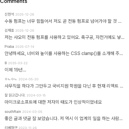
Comments
신현석
2025-12-28
수동 펌프는 너무 힘들어서 저도 곧 전동 펌프로 넘어가야 할 것 같네요.
김재호
2025-12-26
저는 샤오미 전동 펌프를 사용하고 있어요. 축구공, 자전거에도 넣을 수 있고 자동차 바퀴에도 넣을 수 있어요. 아주 만족스럽습니다.
Praba
2025-07-14
안녕하세요, 너비와 높이를 사용하는 CSS clamp()를 소개해 주셔서 감사합니다. 작업 부담을 최소화하기 위해 calc(), min, max 등 언급하신 모든 기능을 갖춘 도구를 개발했습니다. https://clampgenerator.com/tools/layout-spacing-size/?property=width 에서 확인해 보세요. 즐거운 코딩 되세요.
8
2025-03-22
이제 19년...
ㅇㄴㅇㄴ
2024-05-20
사무직을 하다가 그만두고 국비지원 학원을 다닌 후 현재 리액트 개발자로 일하고 있습니다 다행인지 불행인지(?) 컴퓨터 학원을 간게 아니라 디자인 학원을 가게 되었고 그곳에서는 퍼블리셔와 프론트엔드 개발자의 용어를 혼동해서 사용하였습니다 즉 저는 한동한 "HTML 마크업 + 스타일링 + 약간의 이벤트" 오로지 "사용자가 보고 있는 부분"만 다루는 작업이 "프론트엔드 개발"로 알고 있었습니다 ============> 우리가 흔히 퍼블리셔라고 불리는 영역입니다 하지만 학습할수록 사용자 영역과 소위 백엔드라고 불리는 영역과의 호환이 필요하다는 것을 알게 되었고 그때부터 지금까지 배웠던것과 전혀 다른 역할과 기능들을 학습하게 되었습니다 즉 자바스크립트도 event와 document 부분이 아닌 배열과 객체를 편집하는 것을 배워야 하고 API를 호출해 어떻게 사용자 영역으로 가져와야 하는가 등등 기존 퍼블리셔 역할군과 전혀 다른 것들을 다루게 되었습니다 ============> 이것이 프론트엔드 영역입니다 제가 두 가지 길을 모두 걸어본 바 프론트엔드 개발은 퍼블리셔의 완벽한 상위 호환이고 추구하는 목적도, 기술도 완전히 다릅니다 처음부터 다른 길을 가야하고 생각의 구조도 다르게 가야합니다 그런 의미에서 처음에 퍼블리셔라는 말이 처음에는 편가르기 하는것처럼 싫었지만 지금은 명확하게 길을 제시한다는 관점에서 좋다는 생각을 해봅니다
잘 읽고갑니다.
2024-03-15
마이크로소프트에 대한 저자의 태도가 인상적이었네요
southRain
2024-03-05
좋은 글과 댓글 잘 보았습니다. 저 역시 이 업계의 일을 하는 사람으로써 '웹퍼블리셔' 라는 단어를 만드신 분을 이제 알았네요. 해당 용어를 만들어주셔서 감사합니다. 그 덕에 제 업무에 대한 명확한 기준을 세울 수 있었습니다. 전 이제껏 '웹퍼블리셔' 라는 직무에 부끄러운 적 없었습니다. '웹 퍼블리셔' 라는 직무를 부끄러워 하는 건, 본인이 해당 업무를 제대로 이해하지 못하고 잘 수행하지 못하기 때문이라고 생각해요. 해외와 국내의 개발업무 포지션에 대한 단어가 다를 뿐인데, 유독 국내 개발자들 중에는 굳이 급을 나누는 분들이 많더라구요. 근데 그렇게 급을 나누는 만큼 기본이 되어있는지 의심스러울 때도 많았습니다. 퍼블리셔와 상의없이 css framework 로 화면 대충 만들다가... 디자이너 요청 대로 화면 수정 못하고 대뜸 찾아와서는 수정해달라고 하는 적도 많았고... 만들어 준 화면도 자기 맘대로 이것저것 손대다가 오히려 화면 다 틀어지는 경우도 많이 봤습니다. 이런 걸 보면 오히려 '프론트엔드 개발자' 라고 본인을 지칭하는 분들이 해외와 전혀 다른 개념으로 이해하고 있는 게 아닌가 라는 생각도 들었습니다. 이제는 면역이 되서... 그런 분들 만나면 '그러려니...' 하고 말지만요. ㅎㅎ 각자가 맡은 업무가 있는 거고, 각자의 업무를 서로 존중하는 환경이 필요하다고 생각합니다. 그리고 각자의 자리에서 본인 업무를 충실하면 되지 않을까 싶습니다.
리베하얀
2023-11-26