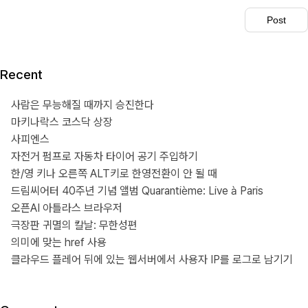
Recent
사람은 무능해질 때까지 승진한다
마키나락스 코스닥 상장
사피엔스
자전거 펌프로 자동차 타이어 공기 주입하기
한/영 키나 오른쪽 ALT키로 한영전환이 안 될 때
드림씨어터 40주년 기념 앨범 Quarantième: Live à Paris
오픈AI 아틀라스 브라우저
극장판 귀멸의 칼날: 무한성편
의미에 맞는 href 사용
클라우드 플레어 뒤에 있는 웹서버에서 사용자 IP를 로그로 남기기