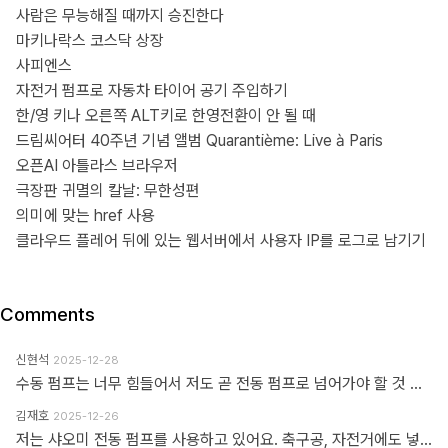
사람은 무능해질 때까지 승진한다
마키나락스 코스닥 상장
사피엔스
자전거 펌프로 자동차 타이어 공기 주입하기
한/영 키나 오른쪽 ALT키로 한영전환이 안 될 때
드림씨어터 40주년 기념 앨범 Quarantième: Live à Paris
오픈AI 아틀라스 브라우저
극장판 귀멸의 칼날: 무한성편
의미에 맞는 href 사용
클라우드 플레어 뒤에 있는 웹서버에서 사용자 IP를 로그로 남기기
Comments
신현석
2025-12-28
수동 펌프는 너무 힘들어서 저도 곧 전동 펌프로 넘어가야 할 것 같네요.
김재호
2025-12-26
저는 샤오미 전동 펌프를 사용하고 있어요. 축구공, 자전거에도 넣을 수 있고 자동차 바퀴에도 넣을 수 있어요. 아주 만족스럽습니다.