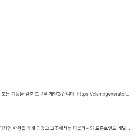
안녕하세요, 너비와 높이를 사용하는 CSS clamp()를 소개해 주셔서 감사합니다. 작업 부담을 최소화하기 위해 calc(), min, max 등 언급하신 모든 기능을 갖춘 도구를 개발했습니다. https://clampgenerator.com/tools/layout-spacing-size/?property=width 에서 확인해 보세요. 즐거운 코딩 되세요.
사무직을 하다가 그만두고 국비지원 학원을 다닌 후 현재 리액트 개발자로 일하고 있습니다 다행인지 불행인지(?) 컴퓨터 학원을 간게 아니라 디자인 학원을 가게 되었고 그곳에서는 퍼블리셔와 프론트엔드 개발자의 용어를 혼동해서 사용하였습니다 즉 저는 한동한 "HTML 마크업 + 스타일링 + 약간의 이벤트" 오로지 "사용자가 보고 있는 부분"만 다루는 작업이 "프론트엔드 개발"로 알고 있었습니다 ============> 우리가 흔히 퍼블리셔라고 불리는 영역입니다 하지만 학습할수록 사용자 영역과 소위 백엔드라고 불리는 영역과의 호환이 필요하다는 것을 알게 되었고 그때부터 지금까지 배웠던것과 전혀 다른 역할과 기능들을 학습하게 되었습니다 즉 자바스크립트도 event와 document 부분이 아닌 배열과 객체를 편집하는 것을 배워야 하고 API를 호출해 어떻게 사용자 영역으로 가져와야 하는가 등등 기존 퍼블리셔 역할군과 전혀 다른 것들을 다루게 되었습니다 ============> 이것이 프론트엔드 영역입니다 제가 두 가지 길을 모두 걸어본 바 프론트엔드 개발은 퍼블리셔의 완벽한 상위 호환이고 추구하는 목적도, 기술도 완전히 다릅니다 처음부터 다른 길을 가야하고 생각의 구조도 다르게 가야합니다 그런 의미에서 처음에 퍼블리셔라는 말이 처음에는 편가르기 하는것처럼 싫었지만 지금은 명확하게 길을 제시한다는 관점에서 좋다는 생각을 해봅니다