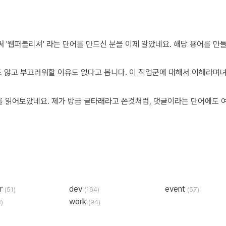
er
dev
event
(51)
(164)
(57)
work
8)
(94)