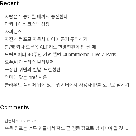
Recent
사람은 무능해질 때까지 승진한다
마키나락스 코스닥 상장
사피엔스
자전거 펌프로 자동차 타이어 공기 주입하기
한/영 키나 오른쪽 ALT키로 한영전환이 안 될 때
드림씨어터 40주년 기념 앨범 Quarantième: Live à Paris
오픈AI 아틀라스 브라우저
극장판 귀멸의 칼날: 무한성편
의미에 맞는 href 사용
클라우드 플레어 뒤에 있는 웹서버에서 사용자 IP를 로그로 남기기
Comments
신현석
2025-12-28
수동 펌프는 너무 힘들어서 저도 곧 전동 펌프로 넘어가야 할 것 같네요.