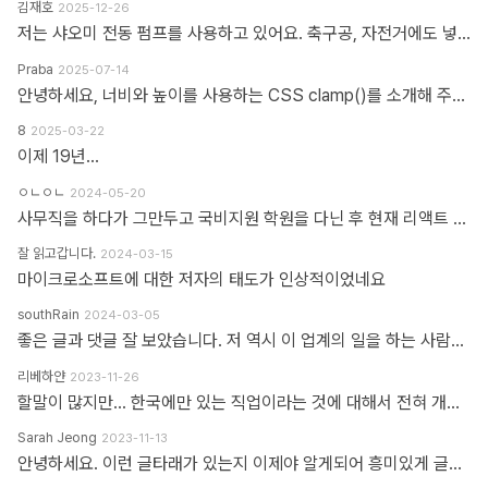
김재호
2025-12-26
저는 샤오미 전동 펌프를 사용하고 있어요. 축구공, 자전거에도 넣을 수 있고 자동차 바퀴에도 넣을 수 있어요. 아주 만족스럽습니다.
Praba
2025-07-14
안녕하세요, 너비와 높이를 사용하는 CSS clamp()를 소개해 주셔서 감사합니다. 작업 부담을 최소화하기 위해 calc(), min, max 등 언급하신 모든 기능을 갖춘 도구를 개발했습니다. https://clampgenerator.com/tools/layout-spacing-size/?property=width 에서 확인해 보세요. 즐거운 코딩 되세요.
8
2025-03-22
이제 19년...
ㅇㄴㅇㄴ
2024-05-20
사무직을 하다가 그만두고 국비지원 학원을 다닌 후 현재 리액트 개발자로 일하고 있습니다 다행인지 불행인지(?) 컴퓨터 학원을 간게 아니라 디자인 학원을 가게 되었고 그곳에서는 퍼블리셔와 프론트엔드 개발자의 용어를 혼동해서 사용하였습니다 즉 저는 한동한 "HTML 마크업 + 스타일링 + 약간의 이벤트" 오로지 "사용자가 보고 있는 부분"만 다루는 작업이 "프론트엔드 개발"로 알고 있었습니다 ============> 우리가 흔히 퍼블리셔라고 불리는 영역입니다 하지만 학습할수록 사용자 영역과 소위 백엔드라고 불리는 영역과의 호환이 필요하다는 것을 알게 되었고 그때부터 지금까지 배웠던것과 전혀 다른 역할과 기능들을 학습하게 되었습니다 즉 자바스크립트도 event와 document 부분이 아닌 배열과 객체를 편집하는 것을 배워야 하고 API를 호출해 어떻게 사용자 영역으로 가져와야 하는가 등등 기존 퍼블리셔 역할군과 전혀 다른 것들을 다루게 되었습니다 ============> 이것이 프론트엔드 영역입니다 제가 두 가지 길을 모두 걸어본 바 프론트엔드 개발은 퍼블리셔의 완벽한 상위 호환이고 추구하는 목적도, 기술도 완전히 다릅니다 처음부터 다른 길을 가야하고 생각의 구조도 다르게 가야합니다 그런 의미에서 처음에 퍼블리셔라는 말이 처음에는 편가르기 하는것처럼 싫었지만 지금은 명확하게 길을 제시한다는 관점에서 좋다는 생각을 해봅니다
잘 읽고갑니다.
2024-03-15
마이크로소프트에 대한 저자의 태도가 인상적이었네요
southRain
2024-03-05
좋은 글과 댓글 잘 보았습니다. 저 역시 이 업계의 일을 하는 사람으로써 '웹퍼블리셔' 라는 단어를 만드신 분을 이제 알았네요. 해당 용어를 만들어주셔서 감사합니다. 그 덕에 제 업무에 대한 명확한 기준을 세울 수 있었습니다. 전 이제껏 '웹퍼블리셔' 라는 직무에 부끄러운 적 없었습니다. '웹 퍼블리셔' 라는 직무를 부끄러워 하는 건, 본인이 해당 업무를 제대로 이해하지 못하고 잘 수행하지 못하기 때문이라고 생각해요. 해외와 국내의 개발업무 포지션에 대한 단어가 다를 뿐인데, 유독 국내 개발자들 중에는 굳이 급을 나누는 분들이 많더라구요. 근데 그렇게 급을 나누는 만큼 기본이 되어있는지 의심스러울 때도 많았습니다. 퍼블리셔와 상의없이 css framework 로 화면 대충 만들다가... 디자이너 요청 대로 화면 수정 못하고 대뜸 찾아와서는 수정해달라고 하는 적도 많았고... 만들어 준 화면도 자기 맘대로 이것저것 손대다가 오히려 화면 다 틀어지는 경우도 많이 봤습니다. 이런 걸 보면 오히려 '프론트엔드 개발자' 라고 본인을 지칭하는 분들이 해외와 전혀 다른 개념으로 이해하고 있는 게 아닌가 라는 생각도 들었습니다. 이제는 면역이 되서... 그런 분들 만나면 '그러려니...' 하고 말지만요. ㅎㅎ 각자가 맡은 업무가 있는 거고, 각자의 업무를 서로 존중하는 환경이 필요하다고 생각합니다. 그리고 각자의 자리에서 본인 업무를 충실하면 되지 않을까 싶습니다.
리베하얀
2023-11-26
할말이 많지만... 한국에만 있는 직업이라는 것에 대해서 전혀 개의치도 않고 부끄러워할 이유도 없다고 봅니다. 이 직업군에 대해서 이해라며녀 00년대에 무슨일이 일어났었는지.. 알필요가 있고 국내만의 특수한 환경때문에 만들어진 직업군이고... 근래에 들어 국제화가 되면서 문제시 몇몇분이 문제삼는것 같은데... 본인의 업무 바운더리는 본인이 만드는거지.. 그 단어안에 갇혀서 본인의 수준이나 인식을 만든다고 보지 않습니다. 코더니 UI개발자니, 퍼블리셔니, FE니.. 웹마스터니 풀스택이니 ㅎㅎ 많은 직업군으로 불리우고 있지만 솔직히 본인의 역량에 따라 불리운다고 생각합니다. 당시에 신현석님이 던진 하나의 단어에 여전히 밥먹고 살고 있고, 때때론 자부심도 느낍니다.
Sarah Jeong
2023-11-13
안녕하세요. 이런 글타래가 있는지 이제야 알게되어 흥미있게 글타래를 읽어보았네요. 제가 방금 글타래라고 쓴것처럼, 댓글이라는 단어에도 여러 다른 이름이 존재한다는 것을 우리는 암묵적으로 알고 있을 거라 생각하는데요 EX 1.) 글타래(민 우리말. 인터넷 게시판에서 어떤 게시글과 그에 대한 답신으로 쓰여진 게시글들의 모임. [NAVER 국어사전 글 인용]) = 댓글(게시물 밑에 남길 수 있는 글을 표현한 단어) = 코멘트(영어 코멘트를 한국어로 표현한 단어) = 리플(영어 reple을 한국어로 표현한 단어) = 스레드(thread) EX 2.) Height(사물의 높이, 사람의 키&신장, 키가 높음, 지상으로부터의 고도) 해당 단어는 발음에서 논란이 된적이 있습니다. (설마.. 고인물만 아는 거일지도...T^T..) 미국, 영국 등 주요국가에서는 해당 단어의 발음을 한국어 발음 표현으로 '하이트' or '하잍' 라고 읽으나, 스페인어로 해당 단어는 '헤이트' or '헤잍' 라고 읽습니다. 전 세계적으로 스페인어를 쓰는 인구는 2019년 3월 기준으로 4억 6천만명이며, 영어를 사용하는 인구는 3억 7천만명이라고 구글검색에 나옵니다. EX 3.) 2023년 현재 우리나라에서는 각 세대 별로 쓰는 한 가지 표현에 대한 단어들도 다릅니다. 50대 이상이신 분들은 한자어를 주로 사용하신 세대들이고, 10대 ~ 20대분들은 줄임말 또는 은어를 만들어 주로 사용하고 있습니다. 위의 예시와 같이 한 가지를 가리키는 명사에 여러가지 표현이 존재하고, 모든 사람들이 표준어 하나만 사용하고 있지 않으며, 전라도, 충정도, 경상도 방언이 존재한다는 사실도 암묵적으로 우리는 알고 있다 생각합니다 물론, 표준어처럼 한 가지 표현만 존재하면 다시 한번 확인하는 절차없이 의사소통이 원활할테지만, 우리는 일상속에서도 방언이나 댓글, 줄임말 등의 다른 표현들을 받아들이고 있는 존재들입니다. 만드신 분의 말씀대로 그저 지나온 과거에서는 그 표현이 필요하여 쓰여졌었다고 이해하고 넘어가시면 어떨까하여 주절대며 나불거려보았네요.. PS. 쓰잘데기 없는 제 생각을 읽어주셔서 고맙습니다.. AI도 발전해나가고 있는 마당에 같은 인종끼리 싸우지 맙시다~~~ㅋㅋㅋ