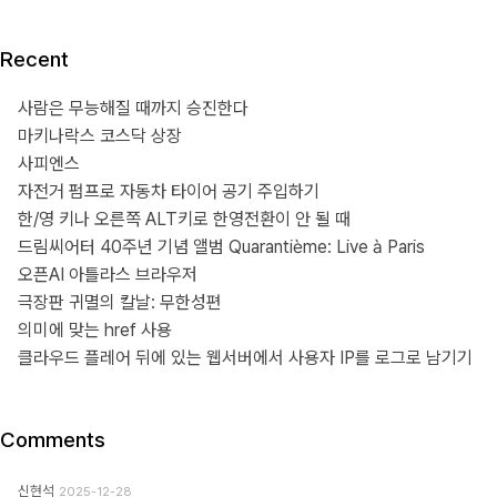
Recent
사람은 무능해질 때까지 승진한다
마키나락스 코스닥 상장
사피엔스
자전거 펌프로 자동차 타이어 공기 주입하기
한/영 키나 오른쪽 ALT키로 한영전환이 안 될 때
드림씨어터 40주년 기념 앨범 Quarantième: Live à Paris
오픈AI 아틀라스 브라우저
극장판 귀멸의 칼날: 무한성편
의미에 맞는 href 사용
클라우드 플레어 뒤에 있는 웹서버에서 사용자 IP를 로그로 남기기
Comments
신현석
2025-12-28