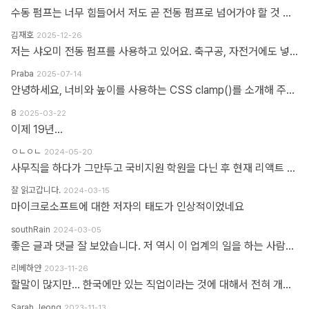
수동 펌프는 너무 힘들어서 저도 곧 전동 펌프로 넘어가야 할 것 같네요.
김재호
2025-12-26
저는 샤오미 전동 펌프를 사용하고 있어요. 축구공, 자전거에도 넣을 수 있고 자동차 바퀴에도 넣을 수 있어요. 아주 만족스럽습니다.
Praba
2025-07-14
안녕하세요, 너비와 높이를 사용하는 CSS clamp()를 소개해 주셔서 감사합니다. 작업 부담을 최소화하기 위해 calc(), min, max 등 언급하신 모든 기능을 갖춘 도구를 개발했습니다. https://clampgenerator.com/tools/layout-spacing-size/?property=width 에서 확인해 보세요. 즐거운 코딩 되세요.
8
2025-03-22
이제 19년...
ㅇㄴㅇㄴ
2024-05-20
사무직을 하다가 그만두고 국비지원 학원을 다닌 후 현재 리액트 개발자로 일하고 있습니다 다행인지 불행인지(?) 컴퓨터 학원을 간게 아니라 디자인 학원을 가게 되었고 그곳에서는 퍼블리셔와 프론트엔드 개발자의 용어를 혼동해서 사용하였습니다 즉 저는 한동한 "HTML 마크업 + 스타일링 + 약간의 이벤트" 오로지 "사용자가 보고 있는 부분"만 다루는 작업이 "프론트엔드 개발"로 알고 있었습니다 ============> 우리가 흔히 퍼블리셔라고 불리는 영역입니다 하지만 학습할수록 사용자 영역과 소위 백엔드라고 불리는 영역과의 호환이 필요하다는 것을 알게 되었고 그때부터 지금까지 배웠던것과 전혀 다른 역할과 기능들을 학습하게 되었습니다 즉 자바스크립트도 event와 document 부분이 아닌 배열과 객체를 편집하는 것을 배워야 하고 API를 호출해 어떻게 사용자 영역으로 가져와야 하는가 등등 기존 퍼블리셔 역할군과 전혀 다른 것들을 다루게 되었습니다 ============> 이것이 프론트엔드 영역입니다 제가 두 가지 길을 모두 걸어본 바 프론트엔드 개발은 퍼블리셔의 완벽한 상위 호환이고 추구하는 목적도, 기술도 완전히 다릅니다 처음부터 다른 길을 가야하고 생각의 구조도 다르게 가야합니다 그런 의미에서 처음에 퍼블리셔라는 말이 처음에는 편가르기 하는것처럼 싫었지만 지금은 명확하게 길을 제시한다는 관점에서 좋다는 생각을 해봅니다
잘 읽고갑니다.
2024-03-15
마이크로소프트에 대한 저자의 태도가 인상적이었네요
southRain
2024-03-05
좋은 글과 댓글 잘 보았습니다. 저 역시 이 업계의 일을 하는 사람으로써 '웹퍼블리셔' 라는 단어를 만드신 분을 이제 알았네요. 해당 용어를 만들어주셔서 감사합니다. 그 덕에 제 업무에 대한 명확한 기준을 세울 수 있었습니다. 전 이제껏 '웹퍼블리셔' 라는 직무에 부끄러운 적 없었습니다. '웹 퍼블리셔' 라는 직무를 부끄러워 하는 건, 본인이 해당 업무를 제대로 이해하지 못하고 잘 수행하지 못하기 때문이라고 생각해요. 해외와 국내의 개발업무 포지션에 대한 단어가 다를 뿐인데, 유독 국내 개발자들 중에는 굳이 급을 나누는 분들이 많더라구요. 근데 그렇게 급을 나누는 만큼 기본이 되어있는지 의심스러울 때도 많았습니다. 퍼블리셔와 상의없이 css framework 로 화면 대충 만들다가... 디자이너 요청 대로 화면 수정 못하고 대뜸 찾아와서는 수정해달라고 하는 적도 많았고... 만들어 준 화면도 자기 맘대로 이것저것 손대다가 오히려 화면 다 틀어지는 경우도 많이 봤습니다. 이런 걸 보면 오히려 '프론트엔드 개발자' 라고 본인을 지칭하는 분들이 해외와 전혀 다른 개념으로 이해하고 있는 게 아닌가 라는 생각도 들었습니다. 이제는 면역이 되서... 그런 분들 만나면 '그러려니...' 하고 말지만요. ㅎㅎ 각자가 맡은 업무가 있는 거고, 각자의 업무를 서로 존중하는 환경이 필요하다고 생각합니다. 그리고 각자의 자리에서 본인 업무를 충실하면 되지 않을까 싶습니다.
리베하얀
2023-11-26
할말이 많지만... 한국에만 있는 직업이라는 것에 대해서 전혀 개의치도 않고 부끄러워할 이유도 없다고 봅니다. 이 직업군에 대해서 이해라며녀 00년대에 무슨일이 일어났었는지.. 알필요가 있고 국내만의 특수한 환경때문에 만들어진 직업군이고... 근래에 들어 국제화가 되면서 문제시 몇몇분이 문제삼는것 같은데... 본인의 업무 바운더리는 본인이 만드는거지.. 그 단어안에 갇혀서 본인의 수준이나 인식을 만든다고 보지 않습니다. 코더니 UI개발자니, 퍼블리셔니, FE니.. 웹마스터니 풀스택이니 ㅎㅎ 많은 직업군으로 불리우고 있지만 솔직히 본인의 역량에 따라 불리운다고 생각합니다. 당시에 신현석님이 던진 하나의 단어에 여전히 밥먹고 살고 있고, 때때론 자부심도 느낍니다.
Sarah Jeong
2023-11-13