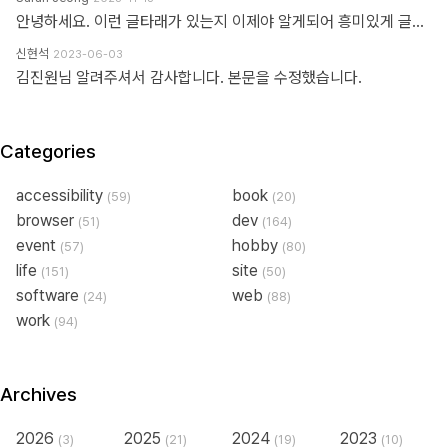
안녕하세요. 이런 글타래가 있는지 이제야 알게되어 흥미있게 글타래를 읽어보았네요. 제가 방금 글타래라고 쓴것처럼, 댓글이라는 단어에도 여러 다른 이름이 존재한다는 것을 우리는 암묵적으로 알고 있을 거라 생각하는데요 EX 1.) 글타래(민 우리말. 인터넷 게시판에서 어떤 게시글과 그에 대한 답신으로 쓰여진 게시글들의 모임. [NAVER 국어사전 글 인용]) = 댓글(게시물 밑에 남길 수 있는 글을 표현한 단어) = 코멘트(영어 코멘트를 한국어로 표현한 단어) = 리플(영어 reple을 한국어로 표현한 단어) = 스레드(thread) EX 2.) Height(사물의 높이, 사람의 키&신장, 키가 높음, 지상으로부터의 고도) 해당 단어는 발음에서 논란이 된적이 있습니다. (설마.. 고인물만 아는 거일지도...T^T..) 미국, 영국 등 주요국가에서는 해당 단어의 발음을 한국어 발음 표현으로 '하이트' or '하잍' 라고 읽으나, 스페인어로 해당 단어는 '헤이트' or '헤잍' 라고 읽습니다. 전 세계적으로 스페인어를 쓰는 인구는 2019년 3월 기준으로 4억 6천만명이며, 영어를 사용하는 인구는 3억 7천만명이라고 구글검색에 나옵니다. EX 3.) 2023년 현재 우리나라에서는 각 세대 별로 쓰는 한 가지 표현에 대한 단어들도 다릅니다. 50대 이상이신 분들은 한자어를 주로 사용하신 세대들이고, 10대 ~ 20대분들은 줄임말 또는 은어를 만들어 주로 사용하고 있습니다. 위의 예시와 같이 한 가지를 가리키는 명사에 여러가지 표현이 존재하고, 모든 사람들이 표준어 하나만 사용하고 있지 않으며, 전라도, 충정도, 경상도 방언이 존재한다는 사실도 암묵적으로 우리는 알고 있다 생각합니다 물론, 표준어처럼 한 가지 표현만 존재하면 다시 한번 확인하는 절차없이 의사소통이 원활할테지만, 우리는 일상속에서도 방언이나 댓글, 줄임말 등의 다른 표현들을 받아들이고 있는 존재들입니다. 만드신 분의 말씀대로 그저 지나온 과거에서는 그 표현이 필요하여 쓰여졌었다고 이해하고 넘어가시면 어떨까하여 주절대며 나불거려보았네요.. PS. 쓰잘데기 없는 제 생각을 읽어주셔서 고맙습니다.. AI도 발전해나가고 있는 마당에 같은 인종끼리 싸우지 맙시다~~~ㅋㅋㅋ
신현석
2023-06-03
김진원님 알려주셔서 감사합니다. 본문을 수정했습니다.
Categories
accessibility
book
(59)
(20)
browser
dev
(51)
(164)
event
hobby
(57)
(80)
life
site
(151)
(50)
software
web
(24)
(88)
work
(94)
Archives
2026
2025
2024
2023
(3)
(21)
(19)
(10)