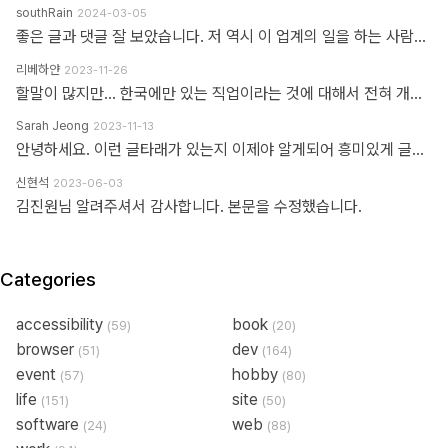
southRain
2024-03-05
좋은 글과 댓글 잘 보았습니다. 저 역시 이 업계의 일을 하는 사람으로써 '웹퍼블리셔' 라는 단어를 만드신 분을 이제 알았네요. 해당 용어를 만들어주셔서 감사합니다. 그 덕에 제 업무에 대한 명확한 기준을 세울 수 있었습니다. 전 이제껏 '웹퍼블리셔' 라는 직무에 부끄러운 적 없었습니다. '웹 퍼블리셔' 라는 직무를 부끄러워 하는 건, 본인이 해당 업무를 제대로 이해하지 못하고 잘 수행하지 못하기 때문이라고 생각해요. 해외와 국내의 개발업무 포지션에 대한 단어가 다를 뿐인데, 유독 국내 개발자들 중에는 굳이 급을 나누는 분들이 많더라구요. 근데 그렇게 급을 나누는 만큼 기본이 되어있는지 의심스러울 때도 많았습니다. 퍼블리셔와 상의없이 css framework 로 화면 대충 만들다가... 디자이너 요청 대로 화면 수정 못하고 대뜸 찾아와서는 수정해달라고 하는 적도 많았고... 만들어 준 화면도 자기 맘대로 이것저것 손대다가 오히려 화면 다 틀어지는 경우도 많이 봤습니다. 이런 걸 보면 오히려 '프론트엔드 개발자' 라고 본인을 지칭하는 분들이 해외와 전혀 다른 개념으로 이해하고 있는 게 아닌가 라는 생각도 들었습니다. 이제는 면역이 되서... 그런 분들 만나면 '그러려니...' 하고 말지만요. ㅎㅎ 각자가 맡은 업무가 있는 거고, 각자의 업무를 서로 존중하는 환경이 필요하다고 생각합니다. 그리고 각자의 자리에서 본인 업무를 충실하면 되지 않을까 싶습니다.
리베하얀
2023-11-26
할말이 많지만... 한국에만 있는 직업이라는 것에 대해서 전혀 개의치도 않고 부끄러워할 이유도 없다고 봅니다. 이 직업군에 대해서 이해라며녀 00년대에 무슨일이 일어났었는지.. 알필요가 있고 국내만의 특수한 환경때문에 만들어진 직업군이고... 근래에 들어 국제화가 되면서 문제시 몇몇분이 문제삼는것 같은데... 본인의 업무 바운더리는 본인이 만드는거지.. 그 단어안에 갇혀서 본인의 수준이나 인식을 만든다고 보지 않습니다. 코더니 UI개발자니, 퍼블리셔니, FE니.. 웹마스터니 풀스택이니 ㅎㅎ 많은 직업군으로 불리우고 있지만 솔직히 본인의 역량에 따라 불리운다고 생각합니다. 당시에 신현석님이 던진 하나의 단어에 여전히 밥먹고 살고 있고, 때때론 자부심도 느낍니다.
Sarah Jeong
2023-11-13
안녕하세요. 이런 글타래가 있는지 이제야 알게되어 흥미있게 글타래를 읽어보았네요. 제가 방금 글타래라고 쓴것처럼, 댓글이라는 단어에도 여러 다른 이름이 존재한다는 것을 우리는 암묵적으로 알고 있을 거라 생각하는데요 EX 1.) 글타래(민 우리말. 인터넷 게시판에서 어떤 게시글과 그에 대한 답신으로 쓰여진 게시글들의 모임. [NAVER 국어사전 글 인용]) = 댓글(게시물 밑에 남길 수 있는 글을 표현한 단어) = 코멘트(영어 코멘트를 한국어로 표현한 단어) = 리플(영어 reple을 한국어로 표현한 단어) = 스레드(thread) EX 2.) Height(사물의 높이, 사람의 키&신장, 키가 높음, 지상으로부터의 고도) 해당 단어는 발음에서 논란이 된적이 있습니다. (설마.. 고인물만 아는 거일지도...T^T..) 미국, 영국 등 주요국가에서는 해당 단어의 발음을 한국어 발음 표현으로 '하이트' or '하잍' 라고 읽으나, 스페인어로 해당 단어는 '헤이트' or '헤잍' 라고 읽습니다. 전 세계적으로 스페인어를 쓰는 인구는 2019년 3월 기준으로 4억 6천만명이며, 영어를 사용하는 인구는 3억 7천만명이라고 구글검색에 나옵니다. EX 3.) 2023년 현재 우리나라에서는 각 세대 별로 쓰는 한 가지 표현에 대한 단어들도 다릅니다. 50대 이상이신 분들은 한자어를 주로 사용하신 세대들이고, 10대 ~ 20대분들은 줄임말 또는 은어를 만들어 주로 사용하고 있습니다. 위의 예시와 같이 한 가지를 가리키는 명사에 여러가지 표현이 존재하고, 모든 사람들이 표준어 하나만 사용하고 있지 않으며, 전라도, 충정도, 경상도 방언이 존재한다는 사실도 암묵적으로 우리는 알고 있다 생각합니다 물론, 표준어처럼 한 가지 표현만 존재하면 다시 한번 확인하는 절차없이 의사소통이 원활할테지만, 우리는 일상속에서도 방언이나 댓글, 줄임말 등의 다른 표현들을 받아들이고 있는 존재들입니다. 만드신 분의 말씀대로 그저 지나온 과거에서는 그 표현이 필요하여 쓰여졌었다고 이해하고 넘어가시면 어떨까하여 주절대며 나불거려보았네요.. PS. 쓰잘데기 없는 제 생각을 읽어주셔서 고맙습니다.. AI도 발전해나가고 있는 마당에 같은 인종끼리 싸우지 맙시다~~~ㅋㅋㅋ
신현석
2023-06-03
김진원님 알려주셔서 감사합니다. 본문을 수정했습니다.
Categories
accessibility
book
(59)
(20)
browser
dev
(51)
(164)
event
hobby
(57)
(80)
life
site
(151)
(50)
software
web
(24)
(88)