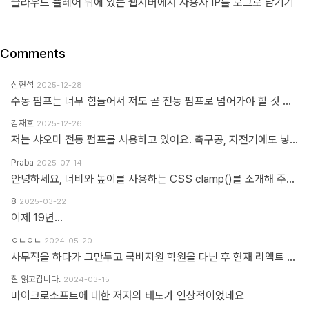
클라우드 플레어 뒤에 있는 웹서버에서 사용자 IP를 로그로 남기기
Comments
신현석
2025-12-28
수동 펌프는 너무 힘들어서 저도 곧 전동 펌프로 넘어가야 할 것 같네요.
김재호
2025-12-26
저는 샤오미 전동 펌프를 사용하고 있어요. 축구공, 자전거에도 넣을 수 있고 자동차 바퀴에도 넣을 수 있어요. 아주 만족스럽습니다.
Praba
2025-07-14
안녕하세요, 너비와 높이를 사용하는 CSS clamp()를 소개해 주셔서 감사합니다. 작업 부담을 최소화하기 위해 calc(), min, max 등 언급하신 모든 기능을 갖춘 도구를 개발했습니다. https://clampgenerator.com/tools/layout-spacing-size/?property=width 에서 확인해 보세요. 즐거운 코딩 되세요.
8
2025-03-22
이제 19년...
ㅇㄴㅇㄴ
2024-05-20
사무직을 하다가 그만두고 국비지원 학원을 다닌 후 현재 리액트 개발자로 일하고 있습니다 다행인지 불행인지(?) 컴퓨터 학원을 간게 아니라 디자인 학원을 가게 되었고 그곳에서는 퍼블리셔와 프론트엔드 개발자의 용어를 혼동해서 사용하였습니다 즉 저는 한동한 "HTML 마크업 + 스타일링 + 약간의 이벤트" 오로지 "사용자가 보고 있는 부분"만 다루는 작업이 "프론트엔드 개발"로 알고 있었습니다 ============> 우리가 흔히 퍼블리셔라고 불리는 영역입니다 하지만 학습할수록 사용자 영역과 소위 백엔드라고 불리는 영역과의 호환이 필요하다는 것을 알게 되었고 그때부터 지금까지 배웠던것과 전혀 다른 역할과 기능들을 학습하게 되었습니다 즉 자바스크립트도 event와 document 부분이 아닌 배열과 객체를 편집하는 것을 배워야 하고 API를 호출해 어떻게 사용자 영역으로 가져와야 하는가 등등 기존 퍼블리셔 역할군과 전혀 다른 것들을 다루게 되었습니다 ============> 이것이 프론트엔드 영역입니다 제가 두 가지 길을 모두 걸어본 바 프론트엔드 개발은 퍼블리셔의 완벽한 상위 호환이고 추구하는 목적도, 기술도 완전히 다릅니다 처음부터 다른 길을 가야하고 생각의 구조도 다르게 가야합니다 그런 의미에서 처음에 퍼블리셔라는 말이 처음에는 편가르기 하는것처럼 싫었지만 지금은 명확하게 길을 제시한다는 관점에서 좋다는 생각을 해봅니다
잘 읽고갑니다.
2024-03-15
마이크로소프트에 대한 저자의 태도가 인상적이었네요