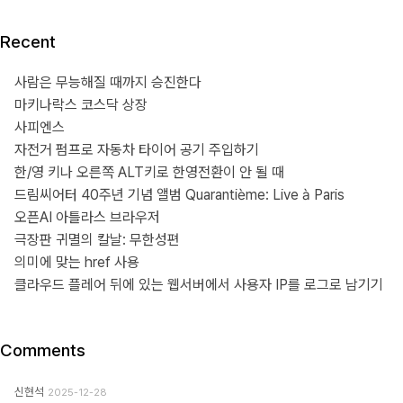
Recent
사람은 무능해질 때까지 승진한다
마키나락스 코스닥 상장
사피엔스
자전거 펌프로 자동차 타이어 공기 주입하기
한/영 키나 오른쪽 ALT키로 한영전환이 안 될 때
드림씨어터 40주년 기념 앨범 Quarantième: Live à Paris
오픈AI 아틀라스 브라우저
극장판 귀멸의 칼날: 무한성편
의미에 맞는 href 사용
클라우드 플레어 뒤에 있는 웹서버에서 사용자 IP를 로그로 남기기
Comments
신현석
2025-12-28