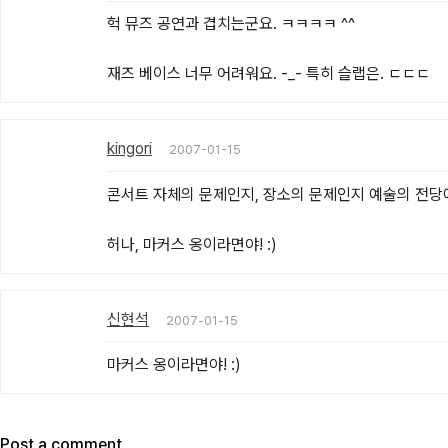
헉 뮤즈 공연과 겹치는군요. ㅋㅋㅋㅋ ^^

재즈 베이스 너무 어려워요. -_- 특히 슬랩은. ㄷㄷㄷ
kingori
2007-01-15
콘서트 자체의 문제인지, 장소의 문제인지 예술의 전당에서
허나, 마커스 옹이라면야! :)
신현석
2007-01-15
마커스 옹이라면야! :)
Post a comment