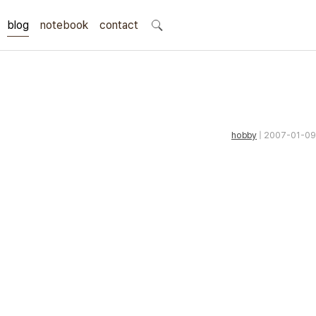
blog
notebook
search
contact
hobby
| 2007-01-09