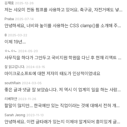
김재호
2025-12-26
저는 샤오미 전동 펌프를 사용하고 있어요. 축구공, 자전거에도 넣을 수 있고 자동차 바퀴에도 넣을 수 있어요. 아주 만족스럽습니다.
Praba
2025-07-14
안녕하세요, 너비와 높이를 사용하는 CSS clamp()를 소개해 주셔서 감사합니다. 작업 부담을 최소화하기 위해 calc(), min, max 등 언급하신 모든 기능을 갖춘 도구를 개발했습니다. https://clampgenerator.com/tools/layout-spacing-size/?property=width 에서 확인해 보세요. 즐거운 코딩 되세요.
8
2025-03-22
이제 19년...
ㅇㄴㅇㄴ
2024-05-20
사무직을 하다가 그만두고 국비지원 학원을 다닌 후 현재 리액트 개발자로 일하고 있습니다 다행인지 불행인지(?) 컴퓨터 학원을 간게 아니라 디자인 학원을 가게 되었고 그곳에서는 퍼블리셔와 프론트엔드 개발자의 용어를 혼동해서 사용하였습니다 즉 저는 한동한 "HTML 마크업 + 스타일링 + 약간의 이벤트" 오로지 "사용자가 보고 있는 부분"만 다루는 작업이 "프론트엔드 개발"로 알고 있었습니다 ============> 우리가 흔히 퍼블리셔라고 불리는 영역입니다 하지만 학습할수록 사용자 영역과 소위 백엔드라고 불리는 영역과의 호환이 필요하다는 것을 알게 되었고 그때부터 지금까지 배웠던것과 전혀 다른 역할과 기능들을 학습하게 되었습니다 즉 자바스크립트도 event와 document 부분이 아닌 배열과 객체를 편집하는 것을 배워야 하고 API를 호출해 어떻게 사용자 영역으로 가져와야 하는가 등등 기존 퍼블리셔 역할군과 전혀 다른 것들을 다루게 되었습니다 ============> 이것이 프론트엔드 영역입니다 제가 두 가지 길을 모두 걸어본 바 프론트엔드 개발은 퍼블리셔의 완벽한 상위 호환이고 추구하는 목적도, 기술도 완전히 다릅니다 처음부터 다른 길을 가야하고 생각의 구조도 다르게 가야합니다 그런 의미에서 처음에 퍼블리셔라는 말이 처음에는 편가르기 하는것처럼 싫었지만 지금은 명확하게 길을 제시한다는 관점에서 좋다는 생각을 해봅니다
잘 읽고갑니다.
2024-03-15
마이크로소프트에 대한 저자의 태도가 인상적이었네요
southRain
2024-03-05
좋은 글과 댓글 잘 보았습니다. 저 역시 이 업계의 일을 하는 사람으로써 '웹퍼블리셔' 라는 단어를 만드신 분을 이제 알았네요. 해당 용어를 만들어주셔서 감사합니다. 그 덕에 제 업무에 대한 명확한 기준을 세울 수 있었습니다. 전 이제껏 '웹퍼블리셔' 라는 직무에 부끄러운 적 없었습니다. '웹 퍼블리셔' 라는 직무를 부끄러워 하는 건, 본인이 해당 업무를 제대로 이해하지 못하고 잘 수행하지 못하기 때문이라고 생각해요. 해외와 국내의 개발업무 포지션에 대한 단어가 다를 뿐인데, 유독 국내 개발자들 중에는 굳이 급을 나누는 분들이 많더라구요. 근데 그렇게 급을 나누는 만큼 기본이 되어있는지 의심스러울 때도 많았습니다. 퍼블리셔와 상의없이 css framework 로 화면 대충 만들다가... 디자이너 요청 대로 화면 수정 못하고 대뜸 찾아와서는 수정해달라고 하는 적도 많았고... 만들어 준 화면도 자기 맘대로 이것저것 손대다가 오히려 화면 다 틀어지는 경우도 많이 봤습니다. 이런 걸 보면 오히려 '프론트엔드 개발자' 라고 본인을 지칭하는 분들이 해외와 전혀 다른 개념으로 이해하고 있는 게 아닌가 라는 생각도 들었습니다. 이제는 면역이 되서... 그런 분들 만나면 '그러려니...' 하고 말지만요. ㅎㅎ 각자가 맡은 업무가 있는 거고, 각자의 업무를 서로 존중하는 환경이 필요하다고 생각합니다. 그리고 각자의 자리에서 본인 업무를 충실하면 되지 않을까 싶습니다.
리베하얀
2023-11-26
할말이 많지만... 한국에만 있는 직업이라는 것에 대해서 전혀 개의치도 않고 부끄러워할 이유도 없다고 봅니다. 이 직업군에 대해서 이해라며녀 00년대에 무슨일이 일어났었는지.. 알필요가 있고 국내만의 특수한 환경때문에 만들어진 직업군이고... 근래에 들어 국제화가 되면서 문제시 몇몇분이 문제삼는것 같은데... 본인의 업무 바운더리는 본인이 만드는거지.. 그 단어안에 갇혀서 본인의 수준이나 인식을 만든다고 보지 않습니다. 코더니 UI개발자니, 퍼블리셔니, FE니.. 웹마스터니 풀스택이니 ㅎㅎ 많은 직업군으로 불리우고 있지만 솔직히 본인의 역량에 따라 불리운다고 생각합니다. 당시에 신현석님이 던진 하나의 단어에 여전히 밥먹고 살고 있고, 때때론 자부심도 느낍니다.
Sarah Jeong
2023-11-13
안녕하세요. 이런 글타래가 있는지 이제야 알게되어 흥미있게 글타래를 읽어보았네요. 제가 방금 글타래라고 쓴것처럼, 댓글이라는 단어에도 여러 다른 이름이 존재한다는 것을 우리는 암묵적으로 알고 있을 거라 생각하는데요 EX 1.) 글타래(민 우리말. 인터넷 게시판에서 어떤 게시글과 그에 대한 답신으로 쓰여진 게시글들의 모임. [NAVER 국어사전 글 인용]) = 댓글(게시물 밑에 남길 수 있는 글을 표현한 단어) = 코멘트(영어 코멘트를 한국어로 표현한 단어) = 리플(영어 reple을 한국어로 표현한 단어) = 스레드(thread) EX 2.) Height(사물의 높이, 사람의 키&신장, 키가 높음, 지상으로부터의 고도) 해당 단어는 발음에서 논란이 된적이 있습니다. (설마.. 고인물만 아는 거일지도...T^T..) 미국, 영국 등 주요국가에서는 해당 단어의 발음을 한국어 발음 표현으로 '하이트' or '하잍' 라고 읽으나, 스페인어로 해당 단어는 '헤이트' or '헤잍' 라고 읽습니다. 전 세계적으로 스페인어를 쓰는 인구는 2019년 3월 기준으로 4억 6천만명이며, 영어를 사용하는 인구는 3억 7천만명이라고 구글검색에 나옵니다. EX 3.) 2023년 현재 우리나라에서는 각 세대 별로 쓰는 한 가지 표현에 대한 단어들도 다릅니다. 50대 이상이신 분들은 한자어를 주로 사용하신 세대들이고, 10대 ~ 20대분들은 줄임말 또는 은어를 만들어 주로 사용하고 있습니다. 위의 예시와 같이 한 가지를 가리키는 명사에 여러가지 표현이 존재하고, 모든 사람들이 표준어 하나만 사용하고 있지 않으며, 전라도, 충정도, 경상도 방언이 존재한다는 사실도 암묵적으로 우리는 알고 있다 생각합니다 물론, 표준어처럼 한 가지 표현만 존재하면 다시 한번 확인하는 절차없이 의사소통이 원활할테지만, 우리는 일상속에서도 방언이나 댓글, 줄임말 등의 다른 표현들을 받아들이고 있는 존재들입니다. 만드신 분의 말씀대로 그저 지나온 과거에서는 그 표현이 필요하여 쓰여졌었다고 이해하고 넘어가시면 어떨까하여 주절대며 나불거려보았네요.. PS. 쓰잘데기 없는 제 생각을 읽어주셔서 고맙습니다.. AI도 발전해나가고 있는 마당에 같은 인종끼리 싸우지 맙시다~~~ㅋㅋㅋ