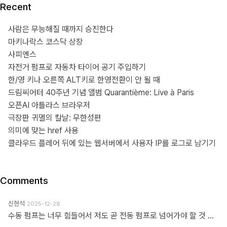
Recent
사람은 무능해질 때까지 승진한다
마키나락스 코스닥 상장
사피엔스
자전거 펌프로 자동차 타이어 공기 주입하기
한/영 키나 오른쪽 ALT키로 한영전환이 안 될 때
드림씨어터 40주년 기념 앨범 Quarantième: Live à Paris
오픈AI 아틀라스 브라우저
극장판 귀멸의 칼날: 무한성편
의미에 맞는 href 사용
클라우드 플레어 뒤에 있는 웹서버에서 사용자 IP를 로그로 남기기
Comments
신현석
2025-12-28
수동 펌프는 너무 힘들어서 저도 곧 전동 펌프로 넘어가야 할 것 같네요.