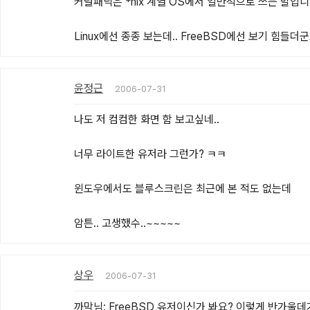
커널패닉은 *nix 계열 OS에서 일반적으로 쓰는 말입니당.
Linux에선 종종 보는데.. FreeBSD에선 보기 힘들더군
윤정근
2006-07-31
나도 저 컴컴한 화면 함 보고싶네..

너무 라이트한 유저라 그런가? ㅋㅋ

윈도우에서도 블루스크린은 최근에 본 적도 없는데

암튼.. 고생했수..~~~~~
상우
2006-07-31
까막님: FreeBSD 유저이신가 봐요? 이렇게 반가울데가..