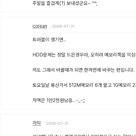
주말을 즐겁게(?) 보내셨군요~ ^^;
corean
2006-07-31
트러블이 생기면..

HDD문제는 정말 드믄경우라, 오히려 메모리쪽을 의심하
저도 그래서 바꿀때가 되면 한꺼번에 바꾸는 편입니다. 
토요일날 용산가서 512M메모리 6개 팔고 1G메모리 2개
차액은 1만2천원남음.. -_-;;
까막
2006-07-31