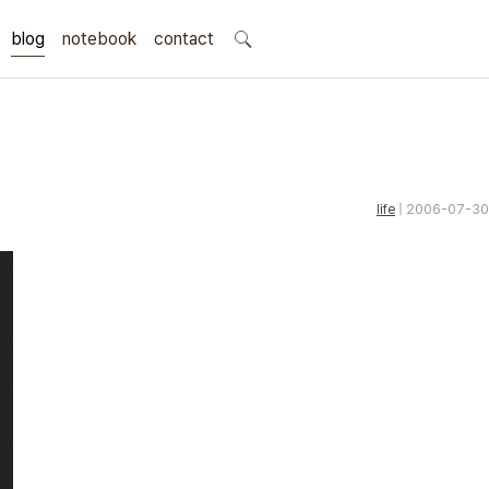
blog
notebook
search
contact
life
| 2006-07-30