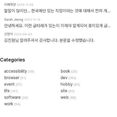
리베하얀
2023-11-26
할말이 많지만... 한국에만 있는 직업이라는 것에 대해서 전혀 개의치도 않고 부끄러워할 이유도 없다고 봅니다. 이 직업군에 대해서 이해라며녀 00년대에 무슨일이 일어났었는지.. 알필요가 있고 국내만의 특수한 환경때문에 만들어진 직업군이고... 근래에 들어 국제화가 되면서 문제시 몇몇분이 문제삼는것 같은데... 본인의 업무 바운더리는 본인이 만드는거지.. 그 단어안에 갇혀서 본인의 수준이나 인식을 만든다고 보지 않습니다. 코더니 UI개발자니, 퍼블리셔니, FE니.. 웹마스터니 풀스택이니 ㅎㅎ 많은 직업군으로 불리우고 있지만 솔직히 본인의 역량에 따라 불리운다고 생각합니다. 당시에 신현석님이 던진 하나의 단어에 여전히 밥먹고 살고 있고, 때때론 자부심도 느낍니다.
Sarah Jeong
2023-11-13
안녕하세요. 이런 글타래가 있는지 이제야 알게되어 흥미있게 글타래를 읽어보았네요. 제가 방금 글타래라고 쓴것처럼, 댓글이라는 단어에도 여러 다른 이름이 존재한다는 것을 우리는 암묵적으로 알고 있을 거라 생각하는데요 EX 1.) 글타래(민 우리말. 인터넷 게시판에서 어떤 게시글과 그에 대한 답신으로 쓰여진 게시글들의 모임. [NAVER 국어사전 글 인용]) = 댓글(게시물 밑에 남길 수 있는 글을 표현한 단어) = 코멘트(영어 코멘트를 한국어로 표현한 단어) = 리플(영어 reple을 한국어로 표현한 단어) = 스레드(thread) EX 2.) Height(사물의 높이, 사람의 키&신장, 키가 높음, 지상으로부터의 고도) 해당 단어는 발음에서 논란이 된적이 있습니다. (설마.. 고인물만 아는 거일지도...T^T..) 미국, 영국 등 주요국가에서는 해당 단어의 발음을 한국어 발음 표현으로 '하이트' or '하잍' 라고 읽으나, 스페인어로 해당 단어는 '헤이트' or '헤잍' 라고 읽습니다. 전 세계적으로 스페인어를 쓰는 인구는 2019년 3월 기준으로 4억 6천만명이며, 영어를 사용하는 인구는 3억 7천만명이라고 구글검색에 나옵니다. EX 3.) 2023년 현재 우리나라에서는 각 세대 별로 쓰는 한 가지 표현에 대한 단어들도 다릅니다. 50대 이상이신 분들은 한자어를 주로 사용하신 세대들이고, 10대 ~ 20대분들은 줄임말 또는 은어를 만들어 주로 사용하고 있습니다. 위의 예시와 같이 한 가지를 가리키는 명사에 여러가지 표현이 존재하고, 모든 사람들이 표준어 하나만 사용하고 있지 않으며, 전라도, 충정도, 경상도 방언이 존재한다는 사실도 암묵적으로 우리는 알고 있다 생각합니다 물론, 표준어처럼 한 가지 표현만 존재하면 다시 한번 확인하는 절차없이 의사소통이 원활할테지만, 우리는 일상속에서도 방언이나 댓글, 줄임말 등의 다른 표현들을 받아들이고 있는 존재들입니다. 만드신 분의 말씀대로 그저 지나온 과거에서는 그 표현이 필요하여 쓰여졌었다고 이해하고 넘어가시면 어떨까하여 주절대며 나불거려보았네요.. PS. 쓰잘데기 없는 제 생각을 읽어주셔서 고맙습니다.. AI도 발전해나가고 있는 마당에 같은 인종끼리 싸우지 맙시다~~~ㅋㅋㅋ
신현석
2023-06-03
김진원님 알려주셔서 감사합니다. 본문을 수정했습니다.
Categories
accessibility
book
(59)
(20)
browser
dev
(51)
(164)
event
hobby
(57)
(80)
life
site
(151)
(50)
software
web
(24)
(88)
work
(94)