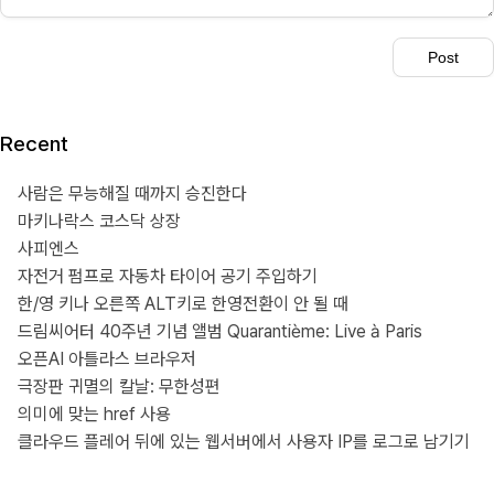
Recent
사람은 무능해질 때까지 승진한다
마키나락스 코스닥 상장
사피엔스
자전거 펌프로 자동차 타이어 공기 주입하기
한/영 키나 오른쪽 ALT키로 한영전환이 안 될 때
드림씨어터 40주년 기념 앨범 Quarantième: Live à Paris
오픈AI 아틀라스 브라우저
극장판 귀멸의 칼날: 무한성편
의미에 맞는 href 사용
클라우드 플레어 뒤에 있는 웹서버에서 사용자 IP를 로그로 남기기