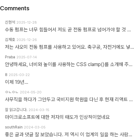
Comments
신현석
2025-12-28
수동 펌프는 너무 힘들어서 저도 곧 전동 펌프로 넘어가야 할 것 같네요.
김재호
2025-12-26
저는 샤오미 전동 펌프를 사용하고 있어요. 축구공, 자전거에도 넣을 수 있고 자동차 바퀴에도 넣을 수 있어요. 아주 만족스럽습니다.
Praba
2025-07-14
안녕하세요, 너비와 높이를 사용하는 CSS clamp()를 소개해 주셔서 감사합니다. 작업 부담을 최소화하기 위해 calc(), min, max 등 언급하신 모든 기능을 갖춘 도구를 개발했습니다. https://clampgenerator.com/tools/layout-spacing-size/?property=width 에서 확인해 보세요. 즐거운 코딩 되세요.
8
2025-03-22
이제 19년...
ㅇㄴㅇㄴ
2024-05-20
사무직을 하다가 그만두고 국비지원 학원을 다닌 후 현재 리액트 개발자로 일하고 있습니다 다행인지 불행인지(?) 컴퓨터 학원을 간게 아니라 디자인 학원을 가게 되었고 그곳에서는 퍼블리셔와 프론트엔드 개발자의 용어를 혼동해서 사용하였습니다 즉 저는 한동한 "HTML 마크업 + 스타일링 + 약간의 이벤트" 오로지 "사용자가 보고 있는 부분"만 다루는 작업이 "프론트엔드 개발"로 알고 있었습니다 ============> 우리가 흔히 퍼블리셔라고 불리는 영역입니다 하지만 학습할수록 사용자 영역과 소위 백엔드라고 불리는 영역과의 호환이 필요하다는 것을 알게 되었고 그때부터 지금까지 배웠던것과 전혀 다른 역할과 기능들을 학습하게 되었습니다 즉 자바스크립트도 event와 document 부분이 아닌 배열과 객체를 편집하는 것을 배워야 하고 API를 호출해 어떻게 사용자 영역으로 가져와야 하는가 등등 기존 퍼블리셔 역할군과 전혀 다른 것들을 다루게 되었습니다 ============> 이것이 프론트엔드 영역입니다 제가 두 가지 길을 모두 걸어본 바 프론트엔드 개발은 퍼블리셔의 완벽한 상위 호환이고 추구하는 목적도, 기술도 완전히 다릅니다 처음부터 다른 길을 가야하고 생각의 구조도 다르게 가야합니다 그런 의미에서 처음에 퍼블리셔라는 말이 처음에는 편가르기 하는것처럼 싫었지만 지금은 명확하게 길을 제시한다는 관점에서 좋다는 생각을 해봅니다
잘 읽고갑니다.
2024-03-15
마이크로소프트에 대한 저자의 태도가 인상적이었네요
southRain
2024-03-05
좋은 글과 댓글 잘 보았습니다. 저 역시 이 업계의 일을 하는 사람으로써 '웹퍼블리셔' 라는 단어를 만드신 분을 이제 알았네요. 해당 용어를 만들어주셔서 감사합니다. 그 덕에 제 업무에 대한 명확한 기준을 세울 수 있었습니다. 전 이제껏 '웹퍼블리셔' 라는 직무에 부끄러운 적 없었습니다. '웹 퍼블리셔' 라는 직무를 부끄러워 하는 건, 본인이 해당 업무를 제대로 이해하지 못하고 잘 수행하지 못하기 때문이라고 생각해요. 해외와 국내의 개발업무 포지션에 대한 단어가 다를 뿐인데, 유독 국내 개발자들 중에는 굳이 급을 나누는 분들이 많더라구요. 근데 그렇게 급을 나누는 만큼 기본이 되어있는지 의심스러울 때도 많았습니다. 퍼블리셔와 상의없이 css framework 로 화면 대충 만들다가... 디자이너 요청 대로 화면 수정 못하고 대뜸 찾아와서는 수정해달라고 하는 적도 많았고... 만들어 준 화면도 자기 맘대로 이것저것 손대다가 오히려 화면 다 틀어지는 경우도 많이 봤습니다. 이런 걸 보면 오히려 '프론트엔드 개발자' 라고 본인을 지칭하는 분들이 해외와 전혀 다른 개념으로 이해하고 있는 게 아닌가 라는 생각도 들었습니다. 이제는 면역이 되서... 그런 분들 만나면 '그러려니...' 하고 말지만요. ㅎㅎ 각자가 맡은 업무가 있는 거고, 각자의 업무를 서로 존중하는 환경이 필요하다고 생각합니다. 그리고 각자의 자리에서 본인 업무를 충실하면 되지 않을까 싶습니다.