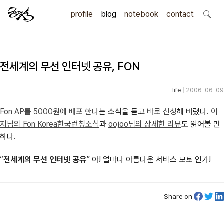
profile
blog
notebook
search
contact
전세계의 무선 인터넷 공유, FON
life
| 2006-06-09
Fon AP를 5000원에 배포 한다
는 소식을 듣고
바로 신청
해 버렸다.
이
지님의 Fon Korea한국런칭소식
과
oojoo님의 상세한 리뷰
도 읽어볼 만
하다.
전세계의 무선 인터넷 공유
아! 얼마나
아름다운
서비스 모토 인가!
Share on