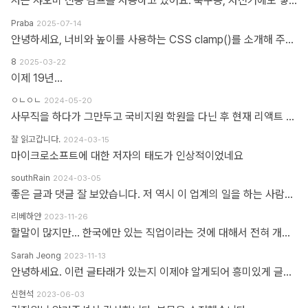
저는 샤오미 전동 펌프를 사용하고 있어요. 축구공, 자전거에도 넣을 수 있고 자동차 바퀴에도 넣을 수 있어요. 아주 만족스럽습니다.
Praba
2025-07-14
안녕하세요, 너비와 높이를 사용하는 CSS clamp()를 소개해 주셔서 감사합니다. 작업 부담을 최소화하기 위해 calc(), min, max 등 언급하신 모든 기능을 갖춘 도구를 개발했습니다. https://clampgenerator.com/tools/layout-spacing-size/?property=width 에서 확인해 보세요. 즐거운 코딩 되세요.
8
2025-03-22
이제 19년...
ㅇㄴㅇㄴ
2024-05-20
사무직을 하다가 그만두고 국비지원 학원을 다닌 후 현재 리액트 개발자로 일하고 있습니다 다행인지 불행인지(?) 컴퓨터 학원을 간게 아니라 디자인 학원을 가게 되었고 그곳에서는 퍼블리셔와 프론트엔드 개발자의 용어를 혼동해서 사용하였습니다 즉 저는 한동한 "HTML 마크업 + 스타일링 + 약간의 이벤트" 오로지 "사용자가 보고 있는 부분"만 다루는 작업이 "프론트엔드 개발"로 알고 있었습니다 ============> 우리가 흔히 퍼블리셔라고 불리는 영역입니다 하지만 학습할수록 사용자 영역과 소위 백엔드라고 불리는 영역과의 호환이 필요하다는 것을 알게 되었고 그때부터 지금까지 배웠던것과 전혀 다른 역할과 기능들을 학습하게 되었습니다 즉 자바스크립트도 event와 document 부분이 아닌 배열과 객체를 편집하는 것을 배워야 하고 API를 호출해 어떻게 사용자 영역으로 가져와야 하는가 등등 기존 퍼블리셔 역할군과 전혀 다른 것들을 다루게 되었습니다 ============> 이것이 프론트엔드 영역입니다 제가 두 가지 길을 모두 걸어본 바 프론트엔드 개발은 퍼블리셔의 완벽한 상위 호환이고 추구하는 목적도, 기술도 완전히 다릅니다 처음부터 다른 길을 가야하고 생각의 구조도 다르게 가야합니다 그런 의미에서 처음에 퍼블리셔라는 말이 처음에는 편가르기 하는것처럼 싫었지만 지금은 명확하게 길을 제시한다는 관점에서 좋다는 생각을 해봅니다
잘 읽고갑니다.
2024-03-15
마이크로소프트에 대한 저자의 태도가 인상적이었네요
southRain
2024-03-05
좋은 글과 댓글 잘 보았습니다. 저 역시 이 업계의 일을 하는 사람으로써 '웹퍼블리셔' 라는 단어를 만드신 분을 이제 알았네요. 해당 용어를 만들어주셔서 감사합니다. 그 덕에 제 업무에 대한 명확한 기준을 세울 수 있었습니다. 전 이제껏 '웹퍼블리셔' 라는 직무에 부끄러운 적 없었습니다. '웹 퍼블리셔' 라는 직무를 부끄러워 하는 건, 본인이 해당 업무를 제대로 이해하지 못하고 잘 수행하지 못하기 때문이라고 생각해요. 해외와 국내의 개발업무 포지션에 대한 단어가 다를 뿐인데, 유독 국내 개발자들 중에는 굳이 급을 나누는 분들이 많더라구요. 근데 그렇게 급을 나누는 만큼 기본이 되어있는지 의심스러울 때도 많았습니다. 퍼블리셔와 상의없이 css framework 로 화면 대충 만들다가... 디자이너 요청 대로 화면 수정 못하고 대뜸 찾아와서는 수정해달라고 하는 적도 많았고... 만들어 준 화면도 자기 맘대로 이것저것 손대다가 오히려 화면 다 틀어지는 경우도 많이 봤습니다. 이런 걸 보면 오히려 '프론트엔드 개발자' 라고 본인을 지칭하는 분들이 해외와 전혀 다른 개념으로 이해하고 있는 게 아닌가 라는 생각도 들었습니다. 이제는 면역이 되서... 그런 분들 만나면 '그러려니...' 하고 말지만요. ㅎㅎ 각자가 맡은 업무가 있는 거고, 각자의 업무를 서로 존중하는 환경이 필요하다고 생각합니다. 그리고 각자의 자리에서 본인 업무를 충실하면 되지 않을까 싶습니다.
리베하얀
2023-11-26
할말이 많지만... 한국에만 있는 직업이라는 것에 대해서 전혀 개의치도 않고 부끄러워할 이유도 없다고 봅니다. 이 직업군에 대해서 이해라며녀 00년대에 무슨일이 일어났었는지.. 알필요가 있고 국내만의 특수한 환경때문에 만들어진 직업군이고... 근래에 들어 국제화가 되면서 문제시 몇몇분이 문제삼는것 같은데... 본인의 업무 바운더리는 본인이 만드는거지.. 그 단어안에 갇혀서 본인의 수준이나 인식을 만든다고 보지 않습니다. 코더니 UI개발자니, 퍼블리셔니, FE니.. 웹마스터니 풀스택이니 ㅎㅎ 많은 직업군으로 불리우고 있지만 솔직히 본인의 역량에 따라 불리운다고 생각합니다. 당시에 신현석님이 던진 하나의 단어에 여전히 밥먹고 살고 있고, 때때론 자부심도 느낍니다.
Sarah Jeong
2023-11-13
안녕하세요. 이런 글타래가 있는지 이제야 알게되어 흥미있게 글타래를 읽어보았네요. 제가 방금 글타래라고 쓴것처럼, 댓글이라는 단어에도 여러 다른 이름이 존재한다는 것을 우리는 암묵적으로 알고 있을 거라 생각하는데요 EX 1.) 글타래(민 우리말. 인터넷 게시판에서 어떤 게시글과 그에 대한 답신으로 쓰여진 게시글들의 모임. [NAVER 국어사전 글 인용]) = 댓글(게시물 밑에 남길 수 있는 글을 표현한 단어) = 코멘트(영어 코멘트를 한국어로 표현한 단어) = 리플(영어 reple을 한국어로 표현한 단어) = 스레드(thread) EX 2.) Height(사물의 높이, 사람의 키&신장, 키가 높음, 지상으로부터의 고도) 해당 단어는 발음에서 논란이 된적이 있습니다. (설마.. 고인물만 아는 거일지도...T^T..) 미국, 영국 등 주요국가에서는 해당 단어의 발음을 한국어 발음 표현으로 '하이트' or '하잍' 라고 읽으나, 스페인어로 해당 단어는 '헤이트' or '헤잍' 라고 읽습니다. 전 세계적으로 스페인어를 쓰는 인구는 2019년 3월 기준으로 4억 6천만명이며, 영어를 사용하는 인구는 3억 7천만명이라고 구글검색에 나옵니다. EX 3.) 2023년 현재 우리나라에서는 각 세대 별로 쓰는 한 가지 표현에 대한 단어들도 다릅니다. 50대 이상이신 분들은 한자어를 주로 사용하신 세대들이고, 10대 ~ 20대분들은 줄임말 또는 은어를 만들어 주로 사용하고 있습니다. 위의 예시와 같이 한 가지를 가리키는 명사에 여러가지 표현이 존재하고, 모든 사람들이 표준어 하나만 사용하고 있지 않으며, 전라도, 충정도, 경상도 방언이 존재한다는 사실도 암묵적으로 우리는 알고 있다 생각합니다 물론, 표준어처럼 한 가지 표현만 존재하면 다시 한번 확인하는 절차없이 의사소통이 원활할테지만, 우리는 일상속에서도 방언이나 댓글, 줄임말 등의 다른 표현들을 받아들이고 있는 존재들입니다. 만드신 분의 말씀대로 그저 지나온 과거에서는 그 표현이 필요하여 쓰여졌었다고 이해하고 넘어가시면 어떨까하여 주절대며 나불거려보았네요.. PS. 쓰잘데기 없는 제 생각을 읽어주셔서 고맙습니다.. AI도 발전해나가고 있는 마당에 같은 인종끼리 싸우지 맙시다~~~ㅋㅋㅋ
신현석
2023-06-03