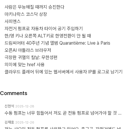
사람은 무능해질 때까지 승진한다
마키나락스 코스닥 상장
사피엔스
자전거 펌프로 자동차 타이어 공기 주입하기
한/영 키나 오른쪽 ALT키로 한영전환이 안 될 때
드림씨어터 40주년 기념 앨범 Quarantième: Live à Paris
오픈AI 아틀라스 브라우저
극장판 귀멸의 칼날: 무한성편
의미에 맞는 href 사용
클라우드 플레어 뒤에 있는 웹서버에서 사용자 IP를 로그로 남기기
Comments
신현석
2025-12-28
수동 펌프는 너무 힘들어서 저도 곧 전동 펌프로 넘어가야 할 것 같네요.
김재호
2025-12-26