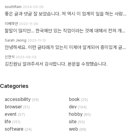
southRain
2024-03-05
좋은 글과 댓글 잘 보았습니다. 저 역시 이 업계의 일을 하는 사람으로써 '웹퍼블리셔' 라는 단어를 만드신 분을 이제 알았네요. 해당 용어를 만들어주셔서 감사합니다. 그 덕에 제 업무에 대한 명확한 기준을 세울 수 있었습니다. 전 이제껏 '웹퍼블리셔' 라는 직무에 부끄러운 적 없었습니다. '웹 퍼블리셔' 라는 직무를 부끄러워 하는 건, 본인이 해당 업무를 제대로 이해하지 못하고 잘 수행하지 못하기 때문이라고 생각해요. 해외와 국내의 개발업무 포지션에 대한 단어가 다를 뿐인데, 유독 국내 개발자들 중에는 굳이 급을 나누는 분들이 많더라구요. 근데 그렇게 급을 나누는 만큼 기본이 되어있는지 의심스러울 때도 많았습니다. 퍼블리셔와 상의없이 css framework 로 화면 대충 만들다가... 디자이너 요청 대로 화면 수정 못하고 대뜸 찾아와서는 수정해달라고 하는 적도 많았고... 만들어 준 화면도 자기 맘대로 이것저것 손대다가 오히려 화면 다 틀어지는 경우도 많이 봤습니다. 이런 걸 보면 오히려 '프론트엔드 개발자' 라고 본인을 지칭하는 분들이 해외와 전혀 다른 개념으로 이해하고 있는 게 아닌가 라는 생각도 들었습니다. 이제는 면역이 되서... 그런 분들 만나면 '그러려니...' 하고 말지만요. ㅎㅎ 각자가 맡은 업무가 있는 거고, 각자의 업무를 서로 존중하는 환경이 필요하다고 생각합니다. 그리고 각자의 자리에서 본인 업무를 충실하면 되지 않을까 싶습니다.
리베하얀
2023-11-26
할말이 많지만... 한국에만 있는 직업이라는 것에 대해서 전혀 개의치도 않고 부끄러워할 이유도 없다고 봅니다. 이 직업군에 대해서 이해라며녀 00년대에 무슨일이 일어났었는지.. 알필요가 있고 국내만의 특수한 환경때문에 만들어진 직업군이고... 근래에 들어 국제화가 되면서 문제시 몇몇분이 문제삼는것 같은데... 본인의 업무 바운더리는 본인이 만드는거지.. 그 단어안에 갇혀서 본인의 수준이나 인식을 만든다고 보지 않습니다. 코더니 UI개발자니, 퍼블리셔니, FE니.. 웹마스터니 풀스택이니 ㅎㅎ 많은 직업군으로 불리우고 있지만 솔직히 본인의 역량에 따라 불리운다고 생각합니다. 당시에 신현석님이 던진 하나의 단어에 여전히 밥먹고 살고 있고, 때때론 자부심도 느낍니다.
Sarah Jeong
2023-11-13
안녕하세요. 이런 글타래가 있는지 이제야 알게되어 흥미있게 글타래를 읽어보았네요. 제가 방금 글타래라고 쓴것처럼, 댓글이라는 단어에도 여러 다른 이름이 존재한다는 것을 우리는 암묵적으로 알고 있을 거라 생각하는데요 EX 1.) 글타래(민 우리말. 인터넷 게시판에서 어떤 게시글과 그에 대한 답신으로 쓰여진 게시글들의 모임. [NAVER 국어사전 글 인용]) = 댓글(게시물 밑에 남길 수 있는 글을 표현한 단어) = 코멘트(영어 코멘트를 한국어로 표현한 단어) = 리플(영어 reple을 한국어로 표현한 단어) = 스레드(thread) EX 2.) Height(사물의 높이, 사람의 키&신장, 키가 높음, 지상으로부터의 고도) 해당 단어는 발음에서 논란이 된적이 있습니다. (설마.. 고인물만 아는 거일지도...T^T..) 미국, 영국 등 주요국가에서는 해당 단어의 발음을 한국어 발음 표현으로 '하이트' or '하잍' 라고 읽으나, 스페인어로 해당 단어는 '헤이트' or '헤잍' 라고 읽습니다. 전 세계적으로 스페인어를 쓰는 인구는 2019년 3월 기준으로 4억 6천만명이며, 영어를 사용하는 인구는 3억 7천만명이라고 구글검색에 나옵니다. EX 3.) 2023년 현재 우리나라에서는 각 세대 별로 쓰는 한 가지 표현에 대한 단어들도 다릅니다. 50대 이상이신 분들은 한자어를 주로 사용하신 세대들이고, 10대 ~ 20대분들은 줄임말 또는 은어를 만들어 주로 사용하고 있습니다. 위의 예시와 같이 한 가지를 가리키는 명사에 여러가지 표현이 존재하고, 모든 사람들이 표준어 하나만 사용하고 있지 않으며, 전라도, 충정도, 경상도 방언이 존재한다는 사실도 암묵적으로 우리는 알고 있다 생각합니다 물론, 표준어처럼 한 가지 표현만 존재하면 다시 한번 확인하는 절차없이 의사소통이 원활할테지만, 우리는 일상속에서도 방언이나 댓글, 줄임말 등의 다른 표현들을 받아들이고 있는 존재들입니다. 만드신 분의 말씀대로 그저 지나온 과거에서는 그 표현이 필요하여 쓰여졌었다고 이해하고 넘어가시면 어떨까하여 주절대며 나불거려보았네요.. PS. 쓰잘데기 없는 제 생각을 읽어주셔서 고맙습니다.. AI도 발전해나가고 있는 마당에 같은 인종끼리 싸우지 맙시다~~~ㅋㅋㅋ
신현석
2023-06-03
김진원님 알려주셔서 감사합니다. 본문을 수정했습니다.
Categories
accessibility
book
(59)
(20)
browser
dev
(51)
(164)
event
hobby
(57)
(80)
life
site
(151)
(50)
software
web
(24)
(88)