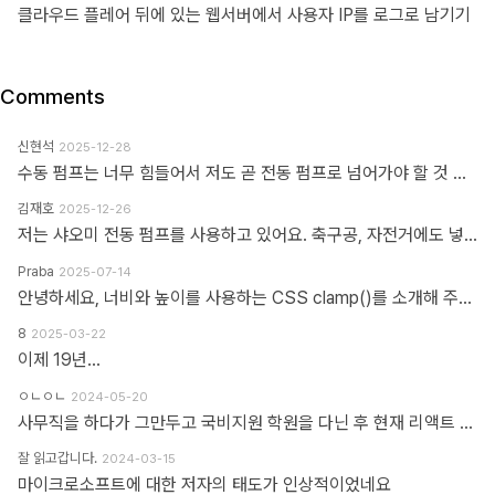
클라우드 플레어 뒤에 있는 웹서버에서 사용자 IP를 로그로 남기기
Comments
신현석
2025-12-28
수동 펌프는 너무 힘들어서 저도 곧 전동 펌프로 넘어가야 할 것 같네요.
김재호
2025-12-26
저는 샤오미 전동 펌프를 사용하고 있어요. 축구공, 자전거에도 넣을 수 있고 자동차 바퀴에도 넣을 수 있어요. 아주 만족스럽습니다.
Praba
2025-07-14
안녕하세요, 너비와 높이를 사용하는 CSS clamp()를 소개해 주셔서 감사합니다. 작업 부담을 최소화하기 위해 calc(), min, max 등 언급하신 모든 기능을 갖춘 도구를 개발했습니다. https://clampgenerator.com/tools/layout-spacing-size/?property=width 에서 확인해 보세요. 즐거운 코딩 되세요.
8
2025-03-22
이제 19년...
ㅇㄴㅇㄴ
2024-05-20
사무직을 하다가 그만두고 국비지원 학원을 다닌 후 현재 리액트 개발자로 일하고 있습니다 다행인지 불행인지(?) 컴퓨터 학원을 간게 아니라 디자인 학원을 가게 되었고 그곳에서는 퍼블리셔와 프론트엔드 개발자의 용어를 혼동해서 사용하였습니다 즉 저는 한동한 "HTML 마크업 + 스타일링 + 약간의 이벤트" 오로지 "사용자가 보고 있는 부분"만 다루는 작업이 "프론트엔드 개발"로 알고 있었습니다 ============> 우리가 흔히 퍼블리셔라고 불리는 영역입니다 하지만 학습할수록 사용자 영역과 소위 백엔드라고 불리는 영역과의 호환이 필요하다는 것을 알게 되었고 그때부터 지금까지 배웠던것과 전혀 다른 역할과 기능들을 학습하게 되었습니다 즉 자바스크립트도 event와 document 부분이 아닌 배열과 객체를 편집하는 것을 배워야 하고 API를 호출해 어떻게 사용자 영역으로 가져와야 하는가 등등 기존 퍼블리셔 역할군과 전혀 다른 것들을 다루게 되었습니다 ============> 이것이 프론트엔드 영역입니다 제가 두 가지 길을 모두 걸어본 바 프론트엔드 개발은 퍼블리셔의 완벽한 상위 호환이고 추구하는 목적도, 기술도 완전히 다릅니다 처음부터 다른 길을 가야하고 생각의 구조도 다르게 가야합니다 그런 의미에서 처음에 퍼블리셔라는 말이 처음에는 편가르기 하는것처럼 싫었지만 지금은 명확하게 길을 제시한다는 관점에서 좋다는 생각을 해봅니다
잘 읽고갑니다.
2024-03-15
마이크로소프트에 대한 저자의 태도가 인상적이었네요