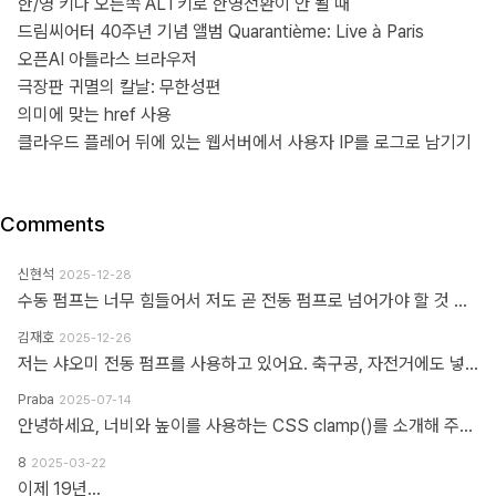
한/영 키나 오른쪽 ALT키로 한영전환이 안 될 때
드림씨어터 40주년 기념 앨범 Quarantième: Live à Paris
오픈AI 아틀라스 브라우저
극장판 귀멸의 칼날: 무한성편
의미에 맞는 href 사용
클라우드 플레어 뒤에 있는 웹서버에서 사용자 IP를 로그로 남기기
Comments
신현석
2025-12-28
수동 펌프는 너무 힘들어서 저도 곧 전동 펌프로 넘어가야 할 것 같네요.
김재호
2025-12-26
저는 샤오미 전동 펌프를 사용하고 있어요. 축구공, 자전거에도 넣을 수 있고 자동차 바퀴에도 넣을 수 있어요. 아주 만족스럽습니다.
Praba
2025-07-14
안녕하세요, 너비와 높이를 사용하는 CSS clamp()를 소개해 주셔서 감사합니다. 작업 부담을 최소화하기 위해 calc(), min, max 등 언급하신 모든 기능을 갖춘 도구를 개발했습니다. https://clampgenerator.com/tools/layout-spacing-size/?property=width 에서 확인해 보세요. 즐거운 코딩 되세요.
8
2025-03-22
이제 19년...