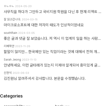
ㅇㄴㅇㄴ
2024-05-20
사무직을 하다가 그만두고 국비지원 학원을 다닌 후 현재 리액트 개발자로 일하고 있습니다 다행인지 불행인지(?) 컴퓨터 학원을 간게 아니라 디자인 학원을 가게 되었고 그곳에서는 퍼블리셔와 프론트엔드 개발자의 용어를 혼동해서 사용하였습니다 즉 저는 한동한 "HTML 마크업 + 스타일링 + 약간의 이벤트" 오로지 "사용자가 보고 있는 부분"만 다루는 작업이 "프론트엔드 개발"로 알고 있었습니다 ============> 우리가 흔히 퍼블리셔라고 불리는 영역입니다 하지만 학습할수록 사용자 영역과 소위 백엔드라고 불리는 영역과의 호환이 필요하다는 것을 알게 되었고 그때부터 지금까지 배웠던것과 전혀 다른 역할과 기능들을 학습하게 되었습니다 즉 자바스크립트도 event와 document 부분이 아닌 배열과 객체를 편집하는 것을 배워야 하고 API를 호출해 어떻게 사용자 영역으로 가져와야 하는가 등등 기존 퍼블리셔 역할군과 전혀 다른 것들을 다루게 되었습니다 ============> 이것이 프론트엔드 영역입니다 제가 두 가지 길을 모두 걸어본 바 프론트엔드 개발은 퍼블리셔의 완벽한 상위 호환이고 추구하는 목적도, 기술도 완전히 다릅니다 처음부터 다른 길을 가야하고 생각의 구조도 다르게 가야합니다 그런 의미에서 처음에 퍼블리셔라는 말이 처음에는 편가르기 하는것처럼 싫었지만 지금은 명확하게 길을 제시한다는 관점에서 좋다는 생각을 해봅니다
잘 읽고갑니다.
2024-03-15
마이크로소프트에 대한 저자의 태도가 인상적이었네요
southRain
2024-03-05
좋은 글과 댓글 잘 보았습니다. 저 역시 이 업계의 일을 하는 사람으로써 '웹퍼블리셔' 라는 단어를 만드신 분을 이제 알았네요. 해당 용어를 만들어주셔서 감사합니다. 그 덕에 제 업무에 대한 명확한 기준을 세울 수 있었습니다. 전 이제껏 '웹퍼블리셔' 라는 직무에 부끄러운 적 없었습니다. '웹 퍼블리셔' 라는 직무를 부끄러워 하는 건, 본인이 해당 업무를 제대로 이해하지 못하고 잘 수행하지 못하기 때문이라고 생각해요. 해외와 국내의 개발업무 포지션에 대한 단어가 다를 뿐인데, 유독 국내 개발자들 중에는 굳이 급을 나누는 분들이 많더라구요. 근데 그렇게 급을 나누는 만큼 기본이 되어있는지 의심스러울 때도 많았습니다. 퍼블리셔와 상의없이 css framework 로 화면 대충 만들다가... 디자이너 요청 대로 화면 수정 못하고 대뜸 찾아와서는 수정해달라고 하는 적도 많았고... 만들어 준 화면도 자기 맘대로 이것저것 손대다가 오히려 화면 다 틀어지는 경우도 많이 봤습니다. 이런 걸 보면 오히려 '프론트엔드 개발자' 라고 본인을 지칭하는 분들이 해외와 전혀 다른 개념으로 이해하고 있는 게 아닌가 라는 생각도 들었습니다. 이제는 면역이 되서... 그런 분들 만나면 '그러려니...' 하고 말지만요. ㅎㅎ 각자가 맡은 업무가 있는 거고, 각자의 업무를 서로 존중하는 환경이 필요하다고 생각합니다. 그리고 각자의 자리에서 본인 업무를 충실하면 되지 않을까 싶습니다.
리베하얀
2023-11-26
할말이 많지만... 한국에만 있는 직업이라는 것에 대해서 전혀 개의치도 않고 부끄러워할 이유도 없다고 봅니다. 이 직업군에 대해서 이해라며녀 00년대에 무슨일이 일어났었는지.. 알필요가 있고 국내만의 특수한 환경때문에 만들어진 직업군이고... 근래에 들어 국제화가 되면서 문제시 몇몇분이 문제삼는것 같은데... 본인의 업무 바운더리는 본인이 만드는거지.. 그 단어안에 갇혀서 본인의 수준이나 인식을 만든다고 보지 않습니다. 코더니 UI개발자니, 퍼블리셔니, FE니.. 웹마스터니 풀스택이니 ㅎㅎ 많은 직업군으로 불리우고 있지만 솔직히 본인의 역량에 따라 불리운다고 생각합니다. 당시에 신현석님이 던진 하나의 단어에 여전히 밥먹고 살고 있고, 때때론 자부심도 느낍니다.
Sarah Jeong
2023-11-13
안녕하세요. 이런 글타래가 있는지 이제야 알게되어 흥미있게 글타래를 읽어보았네요. 제가 방금 글타래라고 쓴것처럼, 댓글이라는 단어에도 여러 다른 이름이 존재한다는 것을 우리는 암묵적으로 알고 있을 거라 생각하는데요 EX 1.) 글타래(민 우리말. 인터넷 게시판에서 어떤 게시글과 그에 대한 답신으로 쓰여진 게시글들의 모임. [NAVER 국어사전 글 인용]) = 댓글(게시물 밑에 남길 수 있는 글을 표현한 단어) = 코멘트(영어 코멘트를 한국어로 표현한 단어) = 리플(영어 reple을 한국어로 표현한 단어) = 스레드(thread) EX 2.) Height(사물의 높이, 사람의 키&신장, 키가 높음, 지상으로부터의 고도) 해당 단어는 발음에서 논란이 된적이 있습니다. (설마.. 고인물만 아는 거일지도...T^T..) 미국, 영국 등 주요국가에서는 해당 단어의 발음을 한국어 발음 표현으로 '하이트' or '하잍' 라고 읽으나, 스페인어로 해당 단어는 '헤이트' or '헤잍' 라고 읽습니다. 전 세계적으로 스페인어를 쓰는 인구는 2019년 3월 기준으로 4억 6천만명이며, 영어를 사용하는 인구는 3억 7천만명이라고 구글검색에 나옵니다. EX 3.) 2023년 현재 우리나라에서는 각 세대 별로 쓰는 한 가지 표현에 대한 단어들도 다릅니다. 50대 이상이신 분들은 한자어를 주로 사용하신 세대들이고, 10대 ~ 20대분들은 줄임말 또는 은어를 만들어 주로 사용하고 있습니다. 위의 예시와 같이 한 가지를 가리키는 명사에 여러가지 표현이 존재하고, 모든 사람들이 표준어 하나만 사용하고 있지 않으며, 전라도, 충정도, 경상도 방언이 존재한다는 사실도 암묵적으로 우리는 알고 있다 생각합니다 물론, 표준어처럼 한 가지 표현만 존재하면 다시 한번 확인하는 절차없이 의사소통이 원활할테지만, 우리는 일상속에서도 방언이나 댓글, 줄임말 등의 다른 표현들을 받아들이고 있는 존재들입니다. 만드신 분의 말씀대로 그저 지나온 과거에서는 그 표현이 필요하여 쓰여졌었다고 이해하고 넘어가시면 어떨까하여 주절대며 나불거려보았네요.. PS. 쓰잘데기 없는 제 생각을 읽어주셔서 고맙습니다.. AI도 발전해나가고 있는 마당에 같은 인종끼리 싸우지 맙시다~~~ㅋㅋㅋ
신현석
2023-06-03
김진원님 알려주셔서 감사합니다. 본문을 수정했습니다.
Categories