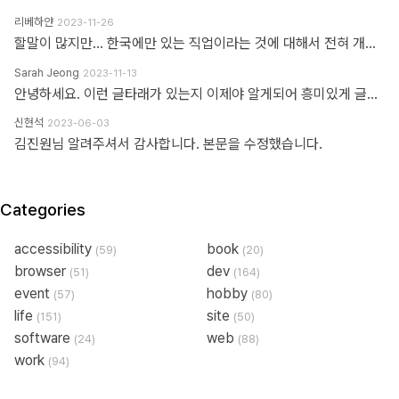
리베하얀
2023-11-26
할말이 많지만... 한국에만 있는 직업이라는 것에 대해서 전혀 개의치도 않고 부끄러워할 이유도 없다고 봅니다. 이 직업군에 대해서 이해라며녀 00년대에 무슨일이 일어났었는지.. 알필요가 있고 국내만의 특수한 환경때문에 만들어진 직업군이고... 근래에 들어 국제화가 되면서 문제시 몇몇분이 문제삼는것 같은데... 본인의 업무 바운더리는 본인이 만드는거지.. 그 단어안에 갇혀서 본인의 수준이나 인식을 만든다고 보지 않습니다. 코더니 UI개발자니, 퍼블리셔니, FE니.. 웹마스터니 풀스택이니 ㅎㅎ 많은 직업군으로 불리우고 있지만 솔직히 본인의 역량에 따라 불리운다고 생각합니다. 당시에 신현석님이 던진 하나의 단어에 여전히 밥먹고 살고 있고, 때때론 자부심도 느낍니다.
Sarah Jeong
2023-11-13
안녕하세요. 이런 글타래가 있는지 이제야 알게되어 흥미있게 글타래를 읽어보았네요. 제가 방금 글타래라고 쓴것처럼, 댓글이라는 단어에도 여러 다른 이름이 존재한다는 것을 우리는 암묵적으로 알고 있을 거라 생각하는데요 EX 1.) 글타래(민 우리말. 인터넷 게시판에서 어떤 게시글과 그에 대한 답신으로 쓰여진 게시글들의 모임. [NAVER 국어사전 글 인용]) = 댓글(게시물 밑에 남길 수 있는 글을 표현한 단어) = 코멘트(영어 코멘트를 한국어로 표현한 단어) = 리플(영어 reple을 한국어로 표현한 단어) = 스레드(thread) EX 2.) Height(사물의 높이, 사람의 키&신장, 키가 높음, 지상으로부터의 고도) 해당 단어는 발음에서 논란이 된적이 있습니다. (설마.. 고인물만 아는 거일지도...T^T..) 미국, 영국 등 주요국가에서는 해당 단어의 발음을 한국어 발음 표현으로 '하이트' or '하잍' 라고 읽으나, 스페인어로 해당 단어는 '헤이트' or '헤잍' 라고 읽습니다. 전 세계적으로 스페인어를 쓰는 인구는 2019년 3월 기준으로 4억 6천만명이며, 영어를 사용하는 인구는 3억 7천만명이라고 구글검색에 나옵니다. EX 3.) 2023년 현재 우리나라에서는 각 세대 별로 쓰는 한 가지 표현에 대한 단어들도 다릅니다. 50대 이상이신 분들은 한자어를 주로 사용하신 세대들이고, 10대 ~ 20대분들은 줄임말 또는 은어를 만들어 주로 사용하고 있습니다. 위의 예시와 같이 한 가지를 가리키는 명사에 여러가지 표현이 존재하고, 모든 사람들이 표준어 하나만 사용하고 있지 않으며, 전라도, 충정도, 경상도 방언이 존재한다는 사실도 암묵적으로 우리는 알고 있다 생각합니다 물론, 표준어처럼 한 가지 표현만 존재하면 다시 한번 확인하는 절차없이 의사소통이 원활할테지만, 우리는 일상속에서도 방언이나 댓글, 줄임말 등의 다른 표현들을 받아들이고 있는 존재들입니다. 만드신 분의 말씀대로 그저 지나온 과거에서는 그 표현이 필요하여 쓰여졌었다고 이해하고 넘어가시면 어떨까하여 주절대며 나불거려보았네요.. PS. 쓰잘데기 없는 제 생각을 읽어주셔서 고맙습니다.. AI도 발전해나가고 있는 마당에 같은 인종끼리 싸우지 맙시다~~~ㅋㅋㅋ
신현석
2023-06-03
김진원님 알려주셔서 감사합니다. 본문을 수정했습니다.
Categories
accessibility
book
(59)
(20)
browser
dev
(51)
(164)
event
hobby
(57)
(80)
life
site
(151)
(50)
software
web
(24)
(88)
work
(94)