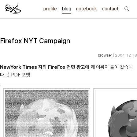
profile
blog
notebook
search
contact
Firefox NYT Campaign
browser
| 2004-12-18
NewYork Times 지의 FireFox 전면 광고
에 제 이름이 들어 갔습니
다. :)
PDF 포맷