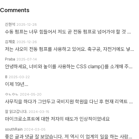
Comments
신현석
2025-12-28
수동 펌프는 너무 힘들어서 저도 곧 전동 펌프로 넘어가야 할 것 같네요.
김재호
2025-12-26
저는 샤오미 전동 펌프를 사용하고 있어요. 축구공, 자전거에도 넣을 수 있고 자동차 바퀴에도 넣을 수 있어요. 아주 만족스럽습니다.
Praba
2025-07-14
안녕하세요, 너비와 높이를 사용하는 CSS clamp()를 소개해 주셔서 감사합니다. 작업 부담을 최소화하기 위해 calc(), min, max 등 언급하신 모든 기능을 갖춘 도구를 개발했습니다. https://clampgenerator.com/tools/layout-spacing-size/?property=width 에서 확인해 보세요. 즐거운 코딩 되세요.
8
2025-03-22
이제 19년...
ㅇㄴㅇㄴ
2024-05-20
사무직을 하다가 그만두고 국비지원 학원을 다닌 후 현재 리액트 개발자로 일하고 있습니다 다행인지 불행인지(?) 컴퓨터 학원을 간게 아니라 디자인 학원을 가게 되었고 그곳에서는 퍼블리셔와 프론트엔드 개발자의 용어를 혼동해서 사용하였습니다 즉 저는 한동한 "HTML 마크업 + 스타일링 + 약간의 이벤트" 오로지 "사용자가 보고 있는 부분"만 다루는 작업이 "프론트엔드 개발"로 알고 있었습니다 ============> 우리가 흔히 퍼블리셔라고 불리는 영역입니다 하지만 학습할수록 사용자 영역과 소위 백엔드라고 불리는 영역과의 호환이 필요하다는 것을 알게 되었고 그때부터 지금까지 배웠던것과 전혀 다른 역할과 기능들을 학습하게 되었습니다 즉 자바스크립트도 event와 document 부분이 아닌 배열과 객체를 편집하는 것을 배워야 하고 API를 호출해 어떻게 사용자 영역으로 가져와야 하는가 등등 기존 퍼블리셔 역할군과 전혀 다른 것들을 다루게 되었습니다 ============> 이것이 프론트엔드 영역입니다 제가 두 가지 길을 모두 걸어본 바 프론트엔드 개발은 퍼블리셔의 완벽한 상위 호환이고 추구하는 목적도, 기술도 완전히 다릅니다 처음부터 다른 길을 가야하고 생각의 구조도 다르게 가야합니다 그런 의미에서 처음에 퍼블리셔라는 말이 처음에는 편가르기 하는것처럼 싫었지만 지금은 명확하게 길을 제시한다는 관점에서 좋다는 생각을 해봅니다
잘 읽고갑니다.
2024-03-15
마이크로소프트에 대한 저자의 태도가 인상적이었네요
southRain
2024-03-05
좋은 글과 댓글 잘 보았습니다. 저 역시 이 업계의 일을 하는 사람으로써 '웹퍼블리셔' 라는 단어를 만드신 분을 이제 알았네요. 해당 용어를 만들어주셔서 감사합니다. 그 덕에 제 업무에 대한 명확한 기준을 세울 수 있었습니다. 전 이제껏 '웹퍼블리셔' 라는 직무에 부끄러운 적 없었습니다. '웹 퍼블리셔' 라는 직무를 부끄러워 하는 건, 본인이 해당 업무를 제대로 이해하지 못하고 잘 수행하지 못하기 때문이라고 생각해요. 해외와 국내의 개발업무 포지션에 대한 단어가 다를 뿐인데, 유독 국내 개발자들 중에는 굳이 급을 나누는 분들이 많더라구요. 근데 그렇게 급을 나누는 만큼 기본이 되어있는지 의심스러울 때도 많았습니다. 퍼블리셔와 상의없이 css framework 로 화면 대충 만들다가... 디자이너 요청 대로 화면 수정 못하고 대뜸 찾아와서는 수정해달라고 하는 적도 많았고... 만들어 준 화면도 자기 맘대로 이것저것 손대다가 오히려 화면 다 틀어지는 경우도 많이 봤습니다. 이런 걸 보면 오히려 '프론트엔드 개발자' 라고 본인을 지칭하는 분들이 해외와 전혀 다른 개념으로 이해하고 있는 게 아닌가 라는 생각도 들었습니다. 이제는 면역이 되서... 그런 분들 만나면 '그러려니...' 하고 말지만요. ㅎㅎ 각자가 맡은 업무가 있는 거고, 각자의 업무를 서로 존중하는 환경이 필요하다고 생각합니다. 그리고 각자의 자리에서 본인 업무를 충실하면 되지 않을까 싶습니다.