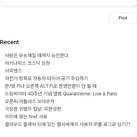
Recent
사람은 무능해질 때까지 승진한다
마키나락스 코스닥 상장
사피엔스
자전거 펌프로 자동차 타이어 공기 주입하기
한/영 키나 오른쪽 ALT키로 한영전환이 안 될 때
드림씨어터 40주년 기념 앨범 Quarantième: Live à Paris
오픈AI 아틀라스 브라우저
극장판 귀멸의 칼날: 무한성편
의미에 맞는 href 사용
클라우드 플레어 뒤에 있는 웹서버에서 사용자 IP를 로그로 남기기