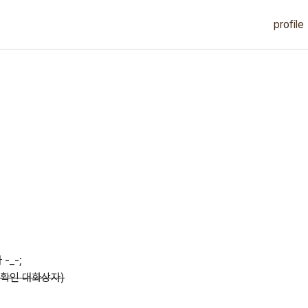
profile
-_-;
릭시 확인 대화상자)