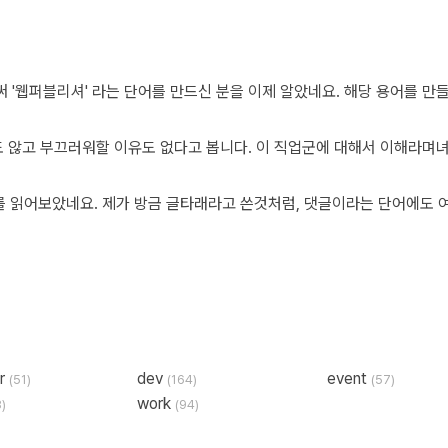
er
dev
event
(51)
(164)
(57)
work
8)
(94)