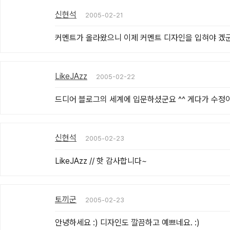
신현석
2005-02-21
커멘트가 올라왔으니 이제 커멘트 디자인을 입혀야 겠군.
LikeJAzz
2005-02-22
드디어 블로그의 세계에 입문하셨군요 ^^ 게다가 수정이
신현석
2005-02-23
LikeJAzz // 핫 감사합니다~
토끼군
2005-02-23
안녕하세요 :) 디자인도 깔끔하고 예쁘네요. :)