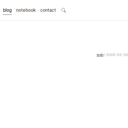
blog
notebook
search
contact
web
| 2005-02-20