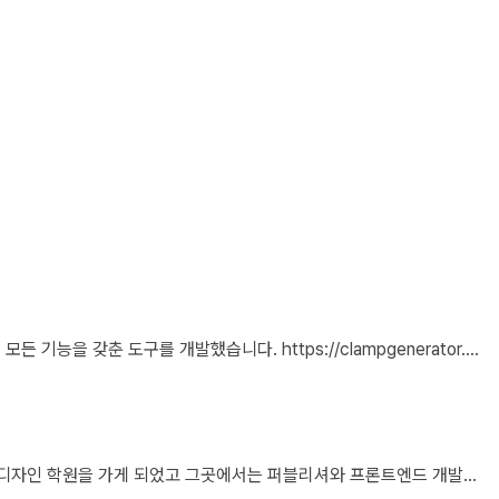
안녕하세요, 너비와 높이를 사용하는 CSS clamp()를 소개해 주셔서 감사합니다. 작업 부담을 최소화하기 위해 calc(), min, max 등 언급하신 모든 기능을 갖춘 도구를 개발했습니다. https://clampgenerator.com/tools/layout-spacing-size/?property=width 에서 확인해 보세요. 즐거운 코딩 되세요.
사무직을 하다가 그만두고 국비지원 학원을 다닌 후 현재 리액트 개발자로 일하고 있습니다 다행인지 불행인지(?) 컴퓨터 학원을 간게 아니라 디자인 학원을 가게 되었고 그곳에서는 퍼블리셔와 프론트엔드 개발자의 용어를 혼동해서 사용하였습니다 즉 저는 한동한 "HTML 마크업 + 스타일링 + 약간의 이벤트" 오로지 "사용자가 보고 있는 부분"만 다루는 작업이 "프론트엔드 개발"로 알고 있었습니다 ============> 우리가 흔히 퍼블리셔라고 불리는 영역입니다 하지만 학습할수록 사용자 영역과 소위 백엔드라고 불리는 영역과의 호환이 필요하다는 것을 알게 되었고 그때부터 지금까지 배웠던것과 전혀 다른 역할과 기능들을 학습하게 되었습니다 즉 자바스크립트도 event와 document 부분이 아닌 배열과 객체를 편집하는 것을 배워야 하고 API를 호출해 어떻게 사용자 영역으로 가져와야 하는가 등등 기존 퍼블리셔 역할군과 전혀 다른 것들을 다루게 되었습니다 ============> 이것이 프론트엔드 영역입니다 제가 두 가지 길을 모두 걸어본 바 프론트엔드 개발은 퍼블리셔의 완벽한 상위 호환이고 추구하는 목적도, 기술도 완전히 다릅니다 처음부터 다른 길을 가야하고 생각의 구조도 다르게 가야합니다 그런 의미에서 처음에 퍼블리셔라는 말이 처음에는 편가르기 하는것처럼 싫었지만 지금은 명확하게 길을 제시한다는 관점에서 좋다는 생각을 해봅니다