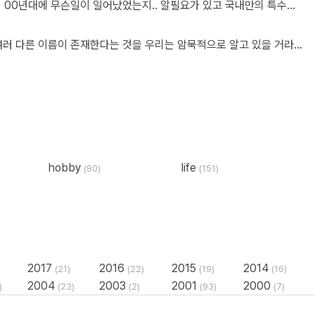
할말이 많지만... 한국에만 있는 직업이라는 것에 대해서 전혀 개의치도 않고 부끄러워할 이유도 없다고 봅니다. 이 직업군에 대해서 이해라며녀 00년대에 무슨일이 일어났었는지.. 알필요가 있고 국내만의 특수한 환경때문에 만들어진 직업군이고... 근래에 들어 국제화가 되면서 문제시 몇몇분이 문제삼는것 같은데... 본인의 업무 바운더리는 본인이 만드는거지.. 그 단어안에 갇혀서 본인의 수준이나 인식을 만든다고 보지 않습니다. 코더니 UI개발자니, 퍼블리셔니, FE니.. 웹마스터니 풀스택이니 ㅎㅎ 많은 직업군으로 불리우고 있지만 솔직히 본인의 역량에 따라 불리운다고 생각합니다. 당시에 신현석님이 던진 하나의 단어에 여전히 밥먹고 살고 있고, 때때론 자부심도 느낍니다.
안녕하세요. 이런 글타래가 있는지 이제야 알게되어 흥미있게 글타래를 읽어보았네요. 제가 방금 글타래라고 쓴것처럼, 댓글이라는 단어에도 여러 다른 이름이 존재한다는 것을 우리는 암묵적으로 알고 있을 거라 생각하는데요 EX 1.) 글타래(민 우리말. 인터넷 게시판에서 어떤 게시글과 그에 대한 답신으로 쓰여진 게시글들의 모임. [NAVER 국어사전 글 인용]) = 댓글(게시물 밑에 남길 수 있는 글을 표현한 단어) = 코멘트(영어 코멘트를 한국어로 표현한 단어) = 리플(영어 reple을 한국어로 표현한 단어) = 스레드(thread) EX 2.) Height(사물의 높이, 사람의 키&신장, 키가 높음, 지상으로부터의 고도) 해당 단어는 발음에서 논란이 된적이 있습니다. (설마.. 고인물만 아는 거일지도...T^T..) 미국, 영국 등 주요국가에서는 해당 단어의 발음을 한국어 발음 표현으로 '하이트' or '하잍' 라고 읽으나, 스페인어로 해당 단어는 '헤이트' or '헤잍' 라고 읽습니다. 전 세계적으로 스페인어를 쓰는 인구는 2019년 3월 기준으로 4억 6천만명이며, 영어를 사용하는 인구는 3억 7천만명이라고 구글검색에 나옵니다. EX 3.) 2023년 현재 우리나라에서는 각 세대 별로 쓰는 한 가지 표현에 대한 단어들도 다릅니다. 50대 이상이신 분들은 한자어를 주로 사용하신 세대들이고, 10대 ~ 20대분들은 줄임말 또는 은어를 만들어 주로 사용하고 있습니다. 위의 예시와 같이 한 가지를 가리키는 명사에 여러가지 표현이 존재하고, 모든 사람들이 표준어 하나만 사용하고 있지 않으며, 전라도, 충정도, 경상도 방언이 존재한다는 사실도 암묵적으로 우리는 알고 있다 생각합니다 물론, 표준어처럼 한 가지 표현만 존재하면 다시 한번 확인하는 절차없이 의사소통이 원활할테지만, 우리는 일상속에서도 방언이나 댓글, 줄임말 등의 다른 표현들을 받아들이고 있는 존재들입니다. 만드신 분의 말씀대로 그저 지나온 과거에서는 그 표현이 필요하여 쓰여졌었다고 이해하고 넘어가시면 어떨까하여 주절대며 나불거려보았네요.. PS. 쓰잘데기 없는 제 생각을 읽어주셔서 고맙습니다.. AI도 발전해나가고 있는 마당에 같은 인종끼리 싸우지 맙시다~~~ㅋㅋㅋ
hobby
life
(80)
(151)
2017
2016
2015
2014
(21)
(22)
(19)
(16)
2004
2003
2001
2000
)
(23)
(2)
(93)
(7)