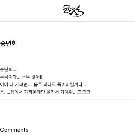
송년회
송년회....

주금이다....너무 많어!!

아마 다 가려면.....음주 과다로 죽어버릴꺼다...

음.....집에서 가까운데만 골라서 가야쥐....크크크
Comments