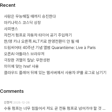
Recent
사람은 무능해질 때까지 승진한다
마키나락스 코스닥 상장
사피엔스
자전거 펌프로 자동차 타이어 공기 주입하기
한/영 키나 오른쪽 ALT키로 한영전환이 안 될 때
드림씨어터 40주년 기념 앨범 Quarantième: Live à Paris
오픈AI 아틀라스 브라우저
극장판 귀멸의 칼날: 무한성편
의미에 맞는 href 사용
클라우드 플레어 뒤에 있는 웹서버에서 사용자 IP를 로그로 남기기
Comments
신현석
2025-12-28
수동 펌프는 너무 힘들어서 저도 곧 전동 펌프로 넘어가야 할 것 같네요.