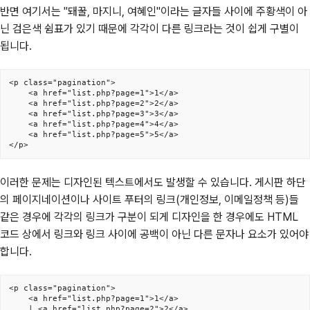
반면 여기서는 "돼꿀, 마지니, 여혜인"이라는 글자들 사이에 주황색이 아
닌 검은색 쉼표가 있기 때문에 각각이 다른 링크라는 것이 쉽게 구별이
됩니다.
<p class="pagination">

	<a href="list.php?page=1">1</a>

	<a href="list.php?page=2">2</a>

	<a href="list.php?page=3">3</a>

	<a href="list.php?page=4">4</a>

	<a href="list.php?page=5">5</a>

</p>
이러한 문제는 디자인된 텍스트에서도 발생할 수 있습니다. 게시판 하단
의 페이지네이션이나 사이트 푸터의 링크(개인정보, 이메일정책 등)들
같은 경우에 각각의 링크가 구분이 되게 디자인을 한 경우에도 HTML
코드 상에서 링크와 링크 사이에 공백이 아닌 다른 문자나 요소가 있어야
합니다.
<p class="pagination">

	<a href="list.php?page=1">1</a>

	| <a href="list.php?page=2">2</a>
