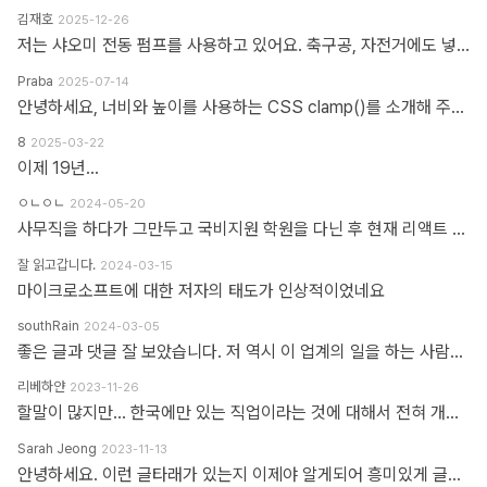
김재호
2025-12-26
저는 샤오미 전동 펌프를 사용하고 있어요. 축구공, 자전거에도 넣을 수 있고 자동차 바퀴에도 넣을 수 있어요. 아주 만족스럽습니다.
Praba
2025-07-14
안녕하세요, 너비와 높이를 사용하는 CSS clamp()를 소개해 주셔서 감사합니다. 작업 부담을 최소화하기 위해 calc(), min, max 등 언급하신 모든 기능을 갖춘 도구를 개발했습니다. https://clampgenerator.com/tools/layout-spacing-size/?property=width 에서 확인해 보세요. 즐거운 코딩 되세요.
8
2025-03-22
이제 19년...
ㅇㄴㅇㄴ
2024-05-20
사무직을 하다가 그만두고 국비지원 학원을 다닌 후 현재 리액트 개발자로 일하고 있습니다 다행인지 불행인지(?) 컴퓨터 학원을 간게 아니라 디자인 학원을 가게 되었고 그곳에서는 퍼블리셔와 프론트엔드 개발자의 용어를 혼동해서 사용하였습니다 즉 저는 한동한 "HTML 마크업 + 스타일링 + 약간의 이벤트" 오로지 "사용자가 보고 있는 부분"만 다루는 작업이 "프론트엔드 개발"로 알고 있었습니다 ============> 우리가 흔히 퍼블리셔라고 불리는 영역입니다 하지만 학습할수록 사용자 영역과 소위 백엔드라고 불리는 영역과의 호환이 필요하다는 것을 알게 되었고 그때부터 지금까지 배웠던것과 전혀 다른 역할과 기능들을 학습하게 되었습니다 즉 자바스크립트도 event와 document 부분이 아닌 배열과 객체를 편집하는 것을 배워야 하고 API를 호출해 어떻게 사용자 영역으로 가져와야 하는가 등등 기존 퍼블리셔 역할군과 전혀 다른 것들을 다루게 되었습니다 ============> 이것이 프론트엔드 영역입니다 제가 두 가지 길을 모두 걸어본 바 프론트엔드 개발은 퍼블리셔의 완벽한 상위 호환이고 추구하는 목적도, 기술도 완전히 다릅니다 처음부터 다른 길을 가야하고 생각의 구조도 다르게 가야합니다 그런 의미에서 처음에 퍼블리셔라는 말이 처음에는 편가르기 하는것처럼 싫었지만 지금은 명확하게 길을 제시한다는 관점에서 좋다는 생각을 해봅니다
잘 읽고갑니다.
2024-03-15
마이크로소프트에 대한 저자의 태도가 인상적이었네요
southRain
2024-03-05
좋은 글과 댓글 잘 보았습니다. 저 역시 이 업계의 일을 하는 사람으로써 '웹퍼블리셔' 라는 단어를 만드신 분을 이제 알았네요. 해당 용어를 만들어주셔서 감사합니다. 그 덕에 제 업무에 대한 명확한 기준을 세울 수 있었습니다. 전 이제껏 '웹퍼블리셔' 라는 직무에 부끄러운 적 없었습니다. '웹 퍼블리셔' 라는 직무를 부끄러워 하는 건, 본인이 해당 업무를 제대로 이해하지 못하고 잘 수행하지 못하기 때문이라고 생각해요. 해외와 국내의 개발업무 포지션에 대한 단어가 다를 뿐인데, 유독 국내 개발자들 중에는 굳이 급을 나누는 분들이 많더라구요. 근데 그렇게 급을 나누는 만큼 기본이 되어있는지 의심스러울 때도 많았습니다. 퍼블리셔와 상의없이 css framework 로 화면 대충 만들다가... 디자이너 요청 대로 화면 수정 못하고 대뜸 찾아와서는 수정해달라고 하는 적도 많았고... 만들어 준 화면도 자기 맘대로 이것저것 손대다가 오히려 화면 다 틀어지는 경우도 많이 봤습니다. 이런 걸 보면 오히려 '프론트엔드 개발자' 라고 본인을 지칭하는 분들이 해외와 전혀 다른 개념으로 이해하고 있는 게 아닌가 라는 생각도 들었습니다. 이제는 면역이 되서... 그런 분들 만나면 '그러려니...' 하고 말지만요. ㅎㅎ 각자가 맡은 업무가 있는 거고, 각자의 업무를 서로 존중하는 환경이 필요하다고 생각합니다. 그리고 각자의 자리에서 본인 업무를 충실하면 되지 않을까 싶습니다.
리베하얀
2023-11-26
할말이 많지만... 한국에만 있는 직업이라는 것에 대해서 전혀 개의치도 않고 부끄러워할 이유도 없다고 봅니다. 이 직업군에 대해서 이해라며녀 00년대에 무슨일이 일어났었는지.. 알필요가 있고 국내만의 특수한 환경때문에 만들어진 직업군이고... 근래에 들어 국제화가 되면서 문제시 몇몇분이 문제삼는것 같은데... 본인의 업무 바운더리는 본인이 만드는거지.. 그 단어안에 갇혀서 본인의 수준이나 인식을 만든다고 보지 않습니다. 코더니 UI개발자니, 퍼블리셔니, FE니.. 웹마스터니 풀스택이니 ㅎㅎ 많은 직업군으로 불리우고 있지만 솔직히 본인의 역량에 따라 불리운다고 생각합니다. 당시에 신현석님이 던진 하나의 단어에 여전히 밥먹고 살고 있고, 때때론 자부심도 느낍니다.
Sarah Jeong
2023-11-13
안녕하세요. 이런 글타래가 있는지 이제야 알게되어 흥미있게 글타래를 읽어보았네요. 제가 방금 글타래라고 쓴것처럼, 댓글이라는 단어에도 여러 다른 이름이 존재한다는 것을 우리는 암묵적으로 알고 있을 거라 생각하는데요 EX 1.) 글타래(민 우리말. 인터넷 게시판에서 어떤 게시글과 그에 대한 답신으로 쓰여진 게시글들의 모임. [NAVER 국어사전 글 인용]) = 댓글(게시물 밑에 남길 수 있는 글을 표현한 단어) = 코멘트(영어 코멘트를 한국어로 표현한 단어) = 리플(영어 reple을 한국어로 표현한 단어) = 스레드(thread) EX 2.) Height(사물의 높이, 사람의 키&신장, 키가 높음, 지상으로부터의 고도) 해당 단어는 발음에서 논란이 된적이 있습니다. (설마.. 고인물만 아는 거일지도...T^T..) 미국, 영국 등 주요국가에서는 해당 단어의 발음을 한국어 발음 표현으로 '하이트' or '하잍' 라고 읽으나, 스페인어로 해당 단어는 '헤이트' or '헤잍' 라고 읽습니다. 전 세계적으로 스페인어를 쓰는 인구는 2019년 3월 기준으로 4억 6천만명이며, 영어를 사용하는 인구는 3억 7천만명이라고 구글검색에 나옵니다. EX 3.) 2023년 현재 우리나라에서는 각 세대 별로 쓰는 한 가지 표현에 대한 단어들도 다릅니다. 50대 이상이신 분들은 한자어를 주로 사용하신 세대들이고, 10대 ~ 20대분들은 줄임말 또는 은어를 만들어 주로 사용하고 있습니다. 위의 예시와 같이 한 가지를 가리키는 명사에 여러가지 표현이 존재하고, 모든 사람들이 표준어 하나만 사용하고 있지 않으며, 전라도, 충정도, 경상도 방언이 존재한다는 사실도 암묵적으로 우리는 알고 있다 생각합니다 물론, 표준어처럼 한 가지 표현만 존재하면 다시 한번 확인하는 절차없이 의사소통이 원활할테지만, 우리는 일상속에서도 방언이나 댓글, 줄임말 등의 다른 표현들을 받아들이고 있는 존재들입니다. 만드신 분의 말씀대로 그저 지나온 과거에서는 그 표현이 필요하여 쓰여졌었다고 이해하고 넘어가시면 어떨까하여 주절대며 나불거려보았네요.. PS. 쓰잘데기 없는 제 생각을 읽어주셔서 고맙습니다.. AI도 발전해나가고 있는 마당에 같은 인종끼리 싸우지 맙시다~~~ㅋㅋㅋ