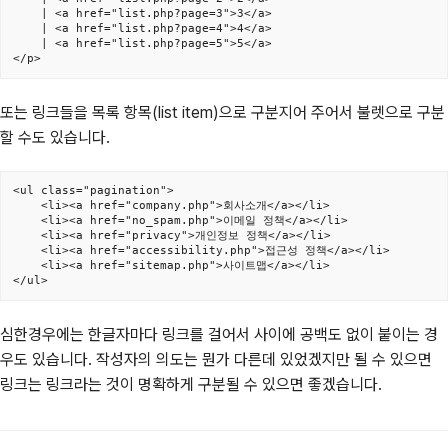
	| <a href="list.php?page=3">3</a>

	| <a href="list.php?page=4">4</a>

	| <a href="list.php?page=5">5</a>

</p>
또는 링크들을 목록 항목(list item)으로 구분지어 주어서 불렛으로 구분
할 수도 있습니다.
<ul class="pagination">

	<li><a href="company.php">회사소개</a></li>

	<li><a href="no_spam.php">이메일 정책</a></li>

	<li><a href="privacy">개인정보 정책</a></li>

	<li><a href="accessibility.php">접근성 정책</a></li>

	<li><a href="sitemap.php">사이트맵</a></li>

</ul>
심한경우에는 한글자마다 링크를 걸어서 사이에 공백도 없이 붙이는 경
우도 있습니다. 작성자의 의도는 뭔가 다른데 있었겠지만 될 수 있으면
링크는 링크라는 것이 명확하게 구분될 수 있으면 좋겠습니다.