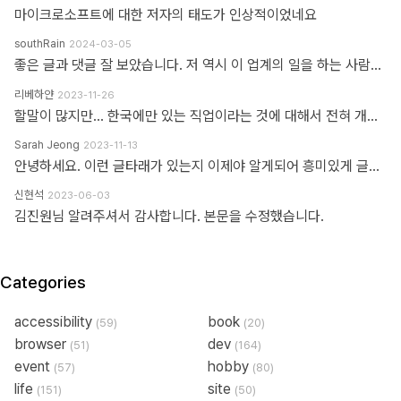
마이크로소프트에 대한 저자의 태도가 인상적이었네요
southRain
2024-03-05
좋은 글과 댓글 잘 보았습니다. 저 역시 이 업계의 일을 하는 사람으로써 '웹퍼블리셔' 라는 단어를 만드신 분을 이제 알았네요. 해당 용어를 만들어주셔서 감사합니다. 그 덕에 제 업무에 대한 명확한 기준을 세울 수 있었습니다. 전 이제껏 '웹퍼블리셔' 라는 직무에 부끄러운 적 없었습니다. '웹 퍼블리셔' 라는 직무를 부끄러워 하는 건, 본인이 해당 업무를 제대로 이해하지 못하고 잘 수행하지 못하기 때문이라고 생각해요. 해외와 국내의 개발업무 포지션에 대한 단어가 다를 뿐인데, 유독 국내 개발자들 중에는 굳이 급을 나누는 분들이 많더라구요. 근데 그렇게 급을 나누는 만큼 기본이 되어있는지 의심스러울 때도 많았습니다. 퍼블리셔와 상의없이 css framework 로 화면 대충 만들다가... 디자이너 요청 대로 화면 수정 못하고 대뜸 찾아와서는 수정해달라고 하는 적도 많았고... 만들어 준 화면도 자기 맘대로 이것저것 손대다가 오히려 화면 다 틀어지는 경우도 많이 봤습니다. 이런 걸 보면 오히려 '프론트엔드 개발자' 라고 본인을 지칭하는 분들이 해외와 전혀 다른 개념으로 이해하고 있는 게 아닌가 라는 생각도 들었습니다. 이제는 면역이 되서... 그런 분들 만나면 '그러려니...' 하고 말지만요. ㅎㅎ 각자가 맡은 업무가 있는 거고, 각자의 업무를 서로 존중하는 환경이 필요하다고 생각합니다. 그리고 각자의 자리에서 본인 업무를 충실하면 되지 않을까 싶습니다.
리베하얀
2023-11-26
할말이 많지만... 한국에만 있는 직업이라는 것에 대해서 전혀 개의치도 않고 부끄러워할 이유도 없다고 봅니다. 이 직업군에 대해서 이해라며녀 00년대에 무슨일이 일어났었는지.. 알필요가 있고 국내만의 특수한 환경때문에 만들어진 직업군이고... 근래에 들어 국제화가 되면서 문제시 몇몇분이 문제삼는것 같은데... 본인의 업무 바운더리는 본인이 만드는거지.. 그 단어안에 갇혀서 본인의 수준이나 인식을 만든다고 보지 않습니다. 코더니 UI개발자니, 퍼블리셔니, FE니.. 웹마스터니 풀스택이니 ㅎㅎ 많은 직업군으로 불리우고 있지만 솔직히 본인의 역량에 따라 불리운다고 생각합니다. 당시에 신현석님이 던진 하나의 단어에 여전히 밥먹고 살고 있고, 때때론 자부심도 느낍니다.
Sarah Jeong
2023-11-13
안녕하세요. 이런 글타래가 있는지 이제야 알게되어 흥미있게 글타래를 읽어보았네요. 제가 방금 글타래라고 쓴것처럼, 댓글이라는 단어에도 여러 다른 이름이 존재한다는 것을 우리는 암묵적으로 알고 있을 거라 생각하는데요 EX 1.) 글타래(민 우리말. 인터넷 게시판에서 어떤 게시글과 그에 대한 답신으로 쓰여진 게시글들의 모임. [NAVER 국어사전 글 인용]) = 댓글(게시물 밑에 남길 수 있는 글을 표현한 단어) = 코멘트(영어 코멘트를 한국어로 표현한 단어) = 리플(영어 reple을 한국어로 표현한 단어) = 스레드(thread) EX 2.) Height(사물의 높이, 사람의 키&신장, 키가 높음, 지상으로부터의 고도) 해당 단어는 발음에서 논란이 된적이 있습니다. (설마.. 고인물만 아는 거일지도...T^T..) 미국, 영국 등 주요국가에서는 해당 단어의 발음을 한국어 발음 표현으로 '하이트' or '하잍' 라고 읽으나, 스페인어로 해당 단어는 '헤이트' or '헤잍' 라고 읽습니다. 전 세계적으로 스페인어를 쓰는 인구는 2019년 3월 기준으로 4억 6천만명이며, 영어를 사용하는 인구는 3억 7천만명이라고 구글검색에 나옵니다. EX 3.) 2023년 현재 우리나라에서는 각 세대 별로 쓰는 한 가지 표현에 대한 단어들도 다릅니다. 50대 이상이신 분들은 한자어를 주로 사용하신 세대들이고, 10대 ~ 20대분들은 줄임말 또는 은어를 만들어 주로 사용하고 있습니다. 위의 예시와 같이 한 가지를 가리키는 명사에 여러가지 표현이 존재하고, 모든 사람들이 표준어 하나만 사용하고 있지 않으며, 전라도, 충정도, 경상도 방언이 존재한다는 사실도 암묵적으로 우리는 알고 있다 생각합니다 물론, 표준어처럼 한 가지 표현만 존재하면 다시 한번 확인하는 절차없이 의사소통이 원활할테지만, 우리는 일상속에서도 방언이나 댓글, 줄임말 등의 다른 표현들을 받아들이고 있는 존재들입니다. 만드신 분의 말씀대로 그저 지나온 과거에서는 그 표현이 필요하여 쓰여졌었다고 이해하고 넘어가시면 어떨까하여 주절대며 나불거려보았네요.. PS. 쓰잘데기 없는 제 생각을 읽어주셔서 고맙습니다.. AI도 발전해나가고 있는 마당에 같은 인종끼리 싸우지 맙시다~~~ㅋㅋㅋ
신현석
2023-06-03
김진원님 알려주셔서 감사합니다. 본문을 수정했습니다.
Categories
accessibility
book
(59)
(20)
browser
dev
(51)
(164)
event
hobby
(57)
(80)
life
site
(151)
(50)