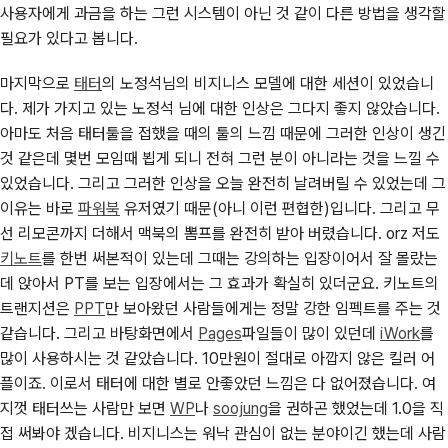
사용자에게 과금을 하는 그런 시스템이 아닌 것 같이 다른 방법을 생각할
필요가 있다고 봅니다.
마지막으로
태터
의 노정석님의 비지니스 모델에 대한 세션이 있었습니
다. 제가 가지고 있는 노정석 님에 대한 인상은 그다지 좋지 않았습니다.
아마도 처음 태터툴을 접했을 때의 툴의 느낌 때문에 그러한 인상이 생긴
것 같은데 몇번 모임때 뵙게 되니 전혀 그런 분이 아니라는 것을 느낄 수
있었습니다. 그리고 그러한 인상을 오늘 완전히 날려버릴 수 있었는데 그
이유는 바로
파워북
유저였기 때문(아니 이런 편협한)입니다. 그리고 무
선 리모콘까지 더해서 맥북의 뽐프를 완전히 받아 버렸습니다. orz 저도
키노트
를 한번 써본적이 있는데 그때는 강의하는 입장이어서 잘 몰랐는
데 앉아서 PT를 보는 입장에서는 그 효과가 확실히 있더군요. 키노트의
트랜지션은
PPT
만 보아왔던 사람들에게는 정말 강한 임펙트를 주는 것
같습니다. 그리고 바탕화면에서
Pages
파일들이 많이 있던데
iWork
를
많이 사용하시는 것 같았습니다. 10만원이 절대로 아깝지 않은 킬러 어
플이죠. 이로서 태터에 대한 별로 안좋았던 느낌은 다 없어졌습니다. 여
지껏 태터쓰는 사람만 보면
WP
나
soojung
을 권하곤 했었는데 1.0을 직
접 써봐야 겠습니다. 비지니스는 워낙 관심이 없는 분야이긴 했는데 사람