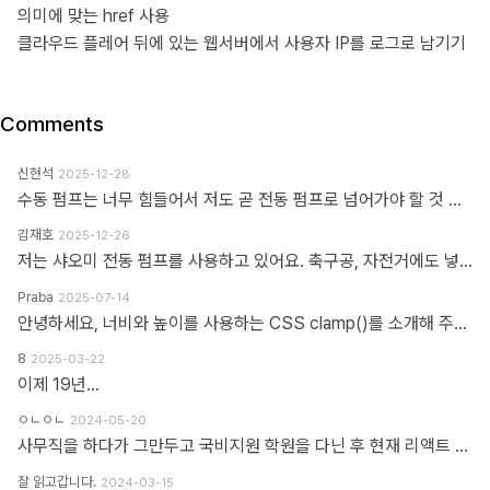
의미에 맞는 href 사용
클라우드 플레어 뒤에 있는 웹서버에서 사용자 IP를 로그로 남기기
Comments
신현석
2025-12-28
수동 펌프는 너무 힘들어서 저도 곧 전동 펌프로 넘어가야 할 것 같네요.
김재호
2025-12-26
저는 샤오미 전동 펌프를 사용하고 있어요. 축구공, 자전거에도 넣을 수 있고 자동차 바퀴에도 넣을 수 있어요. 아주 만족스럽습니다.
Praba
2025-07-14
안녕하세요, 너비와 높이를 사용하는 CSS clamp()를 소개해 주셔서 감사합니다. 작업 부담을 최소화하기 위해 calc(), min, max 등 언급하신 모든 기능을 갖춘 도구를 개발했습니다. https://clampgenerator.com/tools/layout-spacing-size/?property=width 에서 확인해 보세요. 즐거운 코딩 되세요.
8
2025-03-22
이제 19년...
ㅇㄴㅇㄴ
2024-05-20
사무직을 하다가 그만두고 국비지원 학원을 다닌 후 현재 리액트 개발자로 일하고 있습니다 다행인지 불행인지(?) 컴퓨터 학원을 간게 아니라 디자인 학원을 가게 되었고 그곳에서는 퍼블리셔와 프론트엔드 개발자의 용어를 혼동해서 사용하였습니다 즉 저는 한동한 "HTML 마크업 + 스타일링 + 약간의 이벤트" 오로지 "사용자가 보고 있는 부분"만 다루는 작업이 "프론트엔드 개발"로 알고 있었습니다 ============> 우리가 흔히 퍼블리셔라고 불리는 영역입니다 하지만 학습할수록 사용자 영역과 소위 백엔드라고 불리는 영역과의 호환이 필요하다는 것을 알게 되었고 그때부터 지금까지 배웠던것과 전혀 다른 역할과 기능들을 학습하게 되었습니다 즉 자바스크립트도 event와 document 부분이 아닌 배열과 객체를 편집하는 것을 배워야 하고 API를 호출해 어떻게 사용자 영역으로 가져와야 하는가 등등 기존 퍼블리셔 역할군과 전혀 다른 것들을 다루게 되었습니다 ============> 이것이 프론트엔드 영역입니다 제가 두 가지 길을 모두 걸어본 바 프론트엔드 개발은 퍼블리셔의 완벽한 상위 호환이고 추구하는 목적도, 기술도 완전히 다릅니다 처음부터 다른 길을 가야하고 생각의 구조도 다르게 가야합니다 그런 의미에서 처음에 퍼블리셔라는 말이 처음에는 편가르기 하는것처럼 싫었지만 지금은 명확하게 길을 제시한다는 관점에서 좋다는 생각을 해봅니다
잘 읽고갑니다.
2024-03-15