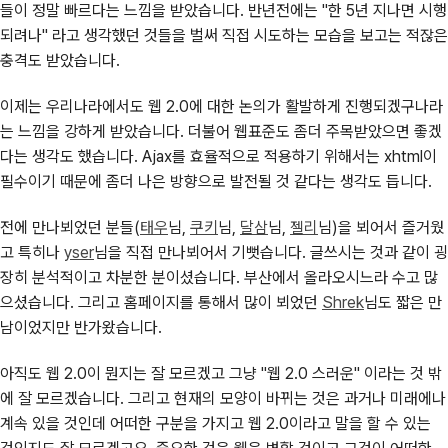
들이 정말 빠르다는 느낌을 받았습니다. 반년전에는 "한 5년 지나면 시행
되려나" 라고 생각했던 것들을 벌써 직접 시도하는 모습을 보고는 적잖은
충격도 받았습니다.
이제는 우리나라에서도 웹 2.0에 대한 논의가 활발하게 진행되겠구나라
는 느낌을 강하게 받았습니다. 더불어 웹표준도 좀더 주목받았으면 좋겠
다는 생각도 했습니다. Ajax를 효율적으로 적용하기 위해서는 xhtml이
필수이기 때문에 좀더 나은 방향으로 발전될 것 같다는 생각도 듭니다.
전에 만나뵈었던 분들(
태우
님,
쿠키
님,
달삼
님,
젤리
님)을 뵈어서 즐거웠
고 특히나
yser
님을 직접 만나뵈어서 기뻣습니다. 글쓰시는 것과 같이 굉
장히 분석적이고 차분한 분이셨습니다. 부산에서 올라오시느라 수고 많
으셨습니다. 그리고 홈페이지를 통해서 많이 뵈었던
Shrek
님도 짧은 만
남이었지만 반가왔습니다.
아직도 웹 2.0이 뭔지는 잘 모르겠고 그냥 "웹 2.0 스러운" 이라는 것 밖
에 잘 모르겠습니다. 그리고 현재의 모양이 바뀌는 것은 과거나 미래에나
계속 있을 것인데 어떠한 구분을 가지고 웹 2.0이라고 말을 할 수 있는