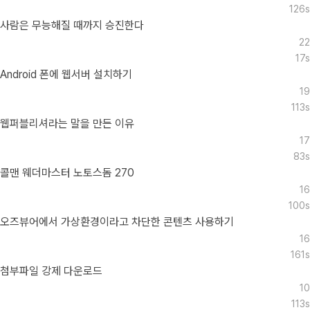
126s
사람은 무능해질 때까지 승진한다
22
17s
Android 폰에 웹서버 설치하기
19
113s
웹퍼블리셔라는 말을 만든 이유
17
83s
콜맨 웨더마스터 노토스돔 270
16
100s
오즈뷰어에서 가상환경이라고 차단한 콘텐츠 사용하기
16
161s
첨부파일 강제 다운로드
10
113s