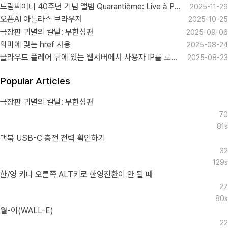
드림씨어터 40주년 기념 앨범 Quarantième: Live à Paris
2025-11-29
오픈AI 아틀라스 브라우저
2025-10-25
극장판 귀멸의 칼날: 무한성편
2025-09-06
의미에 맞는 href 사용
2025-08-24
클라우드 플레어 뒤에 있는 웹서버에서 사용자 IP를 로그로 남기기
2025-08-23
Popular Articles
극장판 귀멸의 칼날: 무한성편
70
81s
맥북 USB-C 충전 전력 확인하기
32
129s
한/영 키나 오른쪽 ALT키로 한영전환이 안 될 때
27
80s
월-이(WALL-E)
22