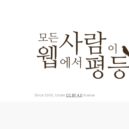
Since 2000, Under
CC BY 4.0
license