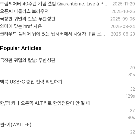
드림씨어터 40주년 기념 앨범 Quarantième: Live à Paris
2025-11-29
오픈AI 아틀라스 브라우저
2025-10-25
극장판 귀멸의 칼날: 무한성편
2025-09-06
의미에 맞는 href 사용
2025-08-24
클라우드 플레어 뒤에 있는 웹서버에서 사용자 IP를 로그로 남기기
2025-08-23
Popular Articles
극장판 귀멸의 칼날: 무한성편
70
81s
맥북 USB-C 충전 전력 확인하기
32
129s
한/영 키나 오른쪽 ALT키로 한영전환이 안 될 때
27
80s
월-이(WALL-E)
22