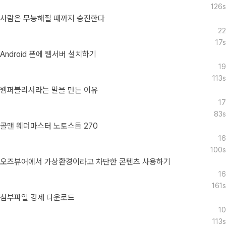
126s
사람은 무능해질 때까지 승진한다
22
17s
Android 폰에 웹서버 설치하기
19
113s
웹퍼블리셔라는 말을 만든 이유
17
83s
콜맨 웨더마스터 노토스돔 270
16
100s
오즈뷰어에서 가상환경이라고 차단한 콘텐츠 사용하기
16
161s
첨부파일 강제 다운로드
10
113s