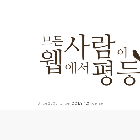
Since 2000, Under
CC BY 4.0
license