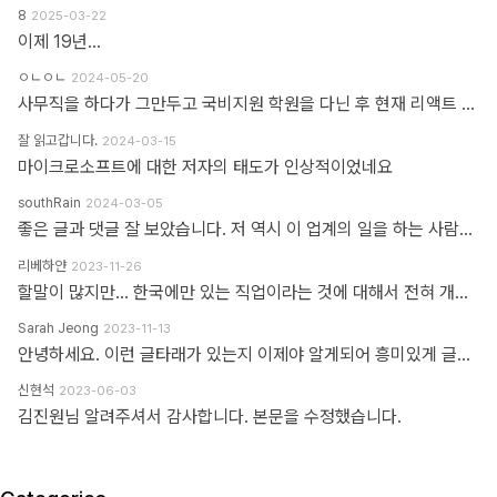
8
2025-03-22
이제 19년...
ㅇㄴㅇㄴ
2024-05-20
사무직을 하다가 그만두고 국비지원 학원을 다닌 후 현재 리액트 개발자로 일하고 있습니다 다행인지 불행인지(?) 컴퓨터 학원을 간게 아니라 디자인 학원을 가게 되었고 그곳에서는 퍼블리셔와 프론트엔드 개발자의 용어를 혼동해서 사용하였습니다 즉 저는 한동한 "HTML 마크업 + 스타일링 + 약간의 이벤트" 오로지 "사용자가 보고 있는 부분"만 다루는 작업이 "프론트엔드 개발"로 알고 있었습니다 ============> 우리가 흔히 퍼블리셔라고 불리는 영역입니다 하지만 학습할수록 사용자 영역과 소위 백엔드라고 불리는 영역과의 호환이 필요하다는 것을 알게 되었고 그때부터 지금까지 배웠던것과 전혀 다른 역할과 기능들을 학습하게 되었습니다 즉 자바스크립트도 event와 document 부분이 아닌 배열과 객체를 편집하는 것을 배워야 하고 API를 호출해 어떻게 사용자 영역으로 가져와야 하는가 등등 기존 퍼블리셔 역할군과 전혀 다른 것들을 다루게 되었습니다 ============> 이것이 프론트엔드 영역입니다 제가 두 가지 길을 모두 걸어본 바 프론트엔드 개발은 퍼블리셔의 완벽한 상위 호환이고 추구하는 목적도, 기술도 완전히 다릅니다 처음부터 다른 길을 가야하고 생각의 구조도 다르게 가야합니다 그런 의미에서 처음에 퍼블리셔라는 말이 처음에는 편가르기 하는것처럼 싫었지만 지금은 명확하게 길을 제시한다는 관점에서 좋다는 생각을 해봅니다
잘 읽고갑니다.
2024-03-15
마이크로소프트에 대한 저자의 태도가 인상적이었네요
southRain
2024-03-05
좋은 글과 댓글 잘 보았습니다. 저 역시 이 업계의 일을 하는 사람으로써 '웹퍼블리셔' 라는 단어를 만드신 분을 이제 알았네요. 해당 용어를 만들어주셔서 감사합니다. 그 덕에 제 업무에 대한 명확한 기준을 세울 수 있었습니다. 전 이제껏 '웹퍼블리셔' 라는 직무에 부끄러운 적 없었습니다. '웹 퍼블리셔' 라는 직무를 부끄러워 하는 건, 본인이 해당 업무를 제대로 이해하지 못하고 잘 수행하지 못하기 때문이라고 생각해요. 해외와 국내의 개발업무 포지션에 대한 단어가 다를 뿐인데, 유독 국내 개발자들 중에는 굳이 급을 나누는 분들이 많더라구요. 근데 그렇게 급을 나누는 만큼 기본이 되어있는지 의심스러울 때도 많았습니다. 퍼블리셔와 상의없이 css framework 로 화면 대충 만들다가... 디자이너 요청 대로 화면 수정 못하고 대뜸 찾아와서는 수정해달라고 하는 적도 많았고... 만들어 준 화면도 자기 맘대로 이것저것 손대다가 오히려 화면 다 틀어지는 경우도 많이 봤습니다. 이런 걸 보면 오히려 '프론트엔드 개발자' 라고 본인을 지칭하는 분들이 해외와 전혀 다른 개념으로 이해하고 있는 게 아닌가 라는 생각도 들었습니다. 이제는 면역이 되서... 그런 분들 만나면 '그러려니...' 하고 말지만요. ㅎㅎ 각자가 맡은 업무가 있는 거고, 각자의 업무를 서로 존중하는 환경이 필요하다고 생각합니다. 그리고 각자의 자리에서 본인 업무를 충실하면 되지 않을까 싶습니다.
리베하얀
2023-11-26
할말이 많지만... 한국에만 있는 직업이라는 것에 대해서 전혀 개의치도 않고 부끄러워할 이유도 없다고 봅니다. 이 직업군에 대해서 이해라며녀 00년대에 무슨일이 일어났었는지.. 알필요가 있고 국내만의 특수한 환경때문에 만들어진 직업군이고... 근래에 들어 국제화가 되면서 문제시 몇몇분이 문제삼는것 같은데... 본인의 업무 바운더리는 본인이 만드는거지.. 그 단어안에 갇혀서 본인의 수준이나 인식을 만든다고 보지 않습니다. 코더니 UI개발자니, 퍼블리셔니, FE니.. 웹마스터니 풀스택이니 ㅎㅎ 많은 직업군으로 불리우고 있지만 솔직히 본인의 역량에 따라 불리운다고 생각합니다. 당시에 신현석님이 던진 하나의 단어에 여전히 밥먹고 살고 있고, 때때론 자부심도 느낍니다.
Sarah Jeong
2023-11-13
안녕하세요. 이런 글타래가 있는지 이제야 알게되어 흥미있게 글타래를 읽어보았네요. 제가 방금 글타래라고 쓴것처럼, 댓글이라는 단어에도 여러 다른 이름이 존재한다는 것을 우리는 암묵적으로 알고 있을 거라 생각하는데요 EX 1.) 글타래(민 우리말. 인터넷 게시판에서 어떤 게시글과 그에 대한 답신으로 쓰여진 게시글들의 모임. [NAVER 국어사전 글 인용]) = 댓글(게시물 밑에 남길 수 있는 글을 표현한 단어) = 코멘트(영어 코멘트를 한국어로 표현한 단어) = 리플(영어 reple을 한국어로 표현한 단어) = 스레드(thread) EX 2.) Height(사물의 높이, 사람의 키&신장, 키가 높음, 지상으로부터의 고도) 해당 단어는 발음에서 논란이 된적이 있습니다. (설마.. 고인물만 아는 거일지도...T^T..) 미국, 영국 등 주요국가에서는 해당 단어의 발음을 한국어 발음 표현으로 '하이트' or '하잍' 라고 읽으나, 스페인어로 해당 단어는 '헤이트' or '헤잍' 라고 읽습니다. 전 세계적으로 스페인어를 쓰는 인구는 2019년 3월 기준으로 4억 6천만명이며, 영어를 사용하는 인구는 3억 7천만명이라고 구글검색에 나옵니다. EX 3.) 2023년 현재 우리나라에서는 각 세대 별로 쓰는 한 가지 표현에 대한 단어들도 다릅니다. 50대 이상이신 분들은 한자어를 주로 사용하신 세대들이고, 10대 ~ 20대분들은 줄임말 또는 은어를 만들어 주로 사용하고 있습니다. 위의 예시와 같이 한 가지를 가리키는 명사에 여러가지 표현이 존재하고, 모든 사람들이 표준어 하나만 사용하고 있지 않으며, 전라도, 충정도, 경상도 방언이 존재한다는 사실도 암묵적으로 우리는 알고 있다 생각합니다 물론, 표준어처럼 한 가지 표현만 존재하면 다시 한번 확인하는 절차없이 의사소통이 원활할테지만, 우리는 일상속에서도 방언이나 댓글, 줄임말 등의 다른 표현들을 받아들이고 있는 존재들입니다. 만드신 분의 말씀대로 그저 지나온 과거에서는 그 표현이 필요하여 쓰여졌었다고 이해하고 넘어가시면 어떨까하여 주절대며 나불거려보았네요.. PS. 쓰잘데기 없는 제 생각을 읽어주셔서 고맙습니다.. AI도 발전해나가고 있는 마당에 같은 인종끼리 싸우지 맙시다~~~ㅋㅋㅋ
신현석
2023-06-03
김진원님 알려주셔서 감사합니다. 본문을 수정했습니다.