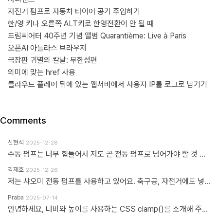
자전거 펌프로 자동차 타이어 공기 주입하기
한/영 키나 오른쪽 ALT키로 한영전환이 안 될 때
드림씨어터 40주년 기념 앨범 Quarantième: Live à Paris
오픈AI 아틀라스 브라우저
극장판 귀멸의 칼날: 무한성편
의미에 맞는 href 사용
클라우드 플레어 뒤에 있는 웹서버에서 사용자 IP를 로그로 남기기
Comments
신현석
2025-12-28
수동 펌프는 너무 힘들어서 저도 곧 전동 펌프로 넘어가야 할 것 같네요.
김재호
2025-12-26
저는 샤오미 전동 펌프를 사용하고 있어요. 축구공, 자전거에도 넣을 수 있고 자동차 바퀴에도 넣을 수 있어요. 아주 만족스럽습니다.
Praba
2025-07-14
안녕하세요, 너비와 높이를 사용하는 CSS clamp()를 소개해 주셔서 감사합니다. 작업 부담을 최소화하기 위해 calc(), min, max 등 언급하신 모든 기능을 갖춘 도구를 개발했습니다. https://clampgenerator.com/tools/layout-spacing-size/?property=width 에서 확인해 보세요. 즐거운 코딩 되세요.