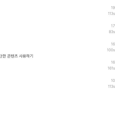
19
113s
17
83s
16
100s
단한 콘텐츠 사용하기
16
161s
10
113s