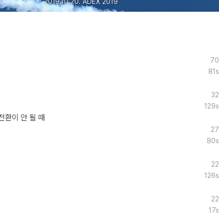
2019.10.20. ADEX 2019
70
81s
32
129s
전환이 안 될 때
27
80s
22
126s
22
17s