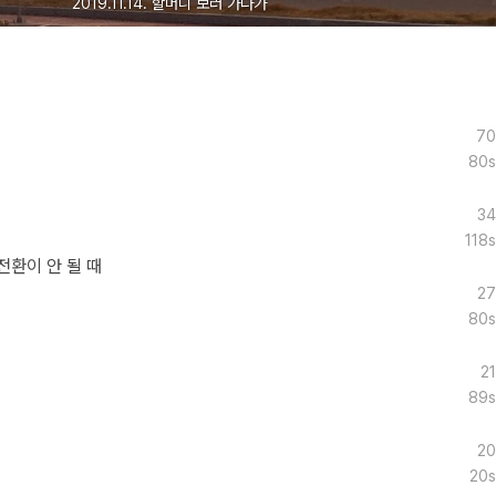
2019.11.14. 할머니 보러 가다가
70
80s
34
118s
전환이 안 될 때
27
80s
21
89s
20
20s