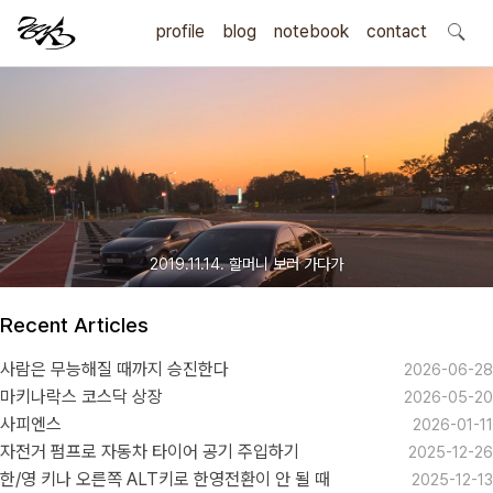
profile
blog
notebook
search
contact
2019.11.14. 할머니 보러 가다가
Recent Articles
사람은 무능해질 때까지 승진한다
2026-06-28
마키나락스 코스닥 상장
2026-05-20
사피엔스
2026-01-11
자전거 펌프로 자동차 타이어 공기 주입하기
2025-12-26
한/영 키나 오른쪽 ALT키로 한영전환이 안 될 때
2025-12-13