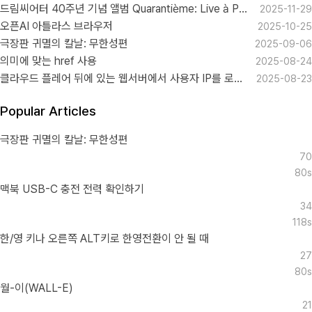
드림씨어터 40주년 기념 앨범 Quarantième: Live à Paris
2025-11-29
오픈AI 아틀라스 브라우저
2025-10-25
극장판 귀멸의 칼날: 무한성편
2025-09-06
의미에 맞는 href 사용
2025-08-24
클라우드 플레어 뒤에 있는 웹서버에서 사용자 IP를 로그로 남기기
2025-08-23
Popular Articles
극장판 귀멸의 칼날: 무한성편
70
80s
맥북 USB-C 충전 전력 확인하기
34
118s
한/영 키나 오른쪽 ALT키로 한영전환이 안 될 때
27
80s
월-이(WALL-E)
21