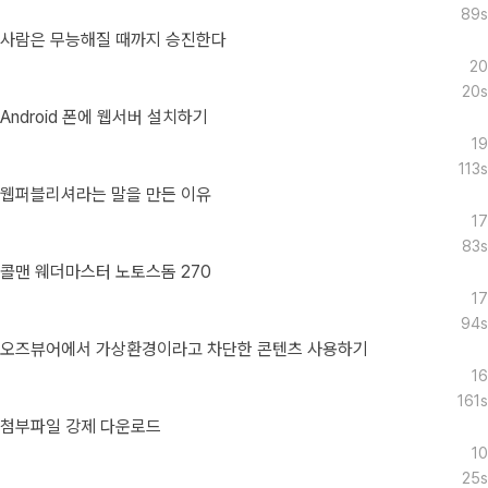
89s
사람은 무능해질 때까지 승진한다
20
20s
Android 폰에 웹서버 설치하기
19
113s
웹퍼블리셔라는 말을 만든 이유
17
83s
콜맨 웨더마스터 노토스돔 270
17
94s
오즈뷰어에서 가상환경이라고 차단한 콘텐츠 사용하기
16
161s
첨부파일 강제 다운로드
10
25s