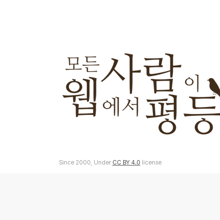
Since 2000, Under
CC BY 4.0
license