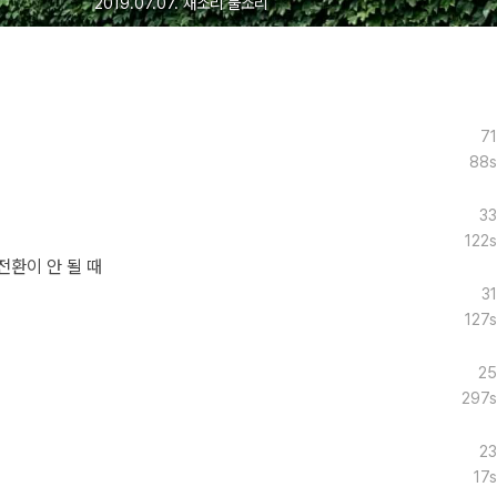
2019.07.07. 새소리 물소리
71
88s
33
122s
전환이 안 될 때
31
127s
25
297s
23
17s