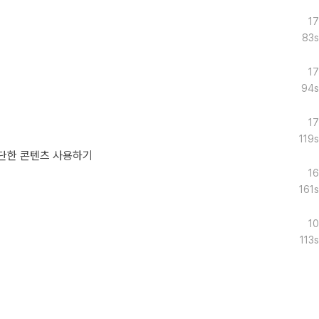
17
83s
17
94s
17
119s
단한 콘텐츠 사용하기
16
161s
10
113s