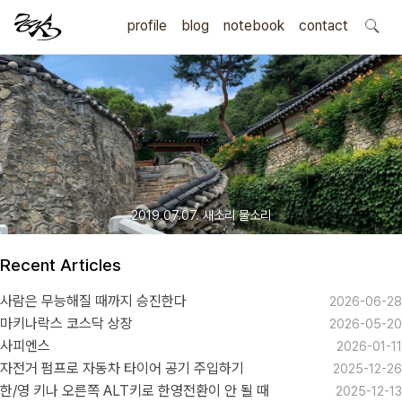
profile
blog
notebook
search
contact
2019.07.07. 새소리 물소리
Recent Articles
사람은 무능해질 때까지 승진한다
2026-06-28
마키나락스 코스닥 상장
2026-05-20
사피엔스
2026-01-11
자전거 펌프로 자동차 타이어 공기 주입하기
2025-12-26
한/영 키나 오른쪽 ALT키로 한영전환이 안 될 때
2025-12-13