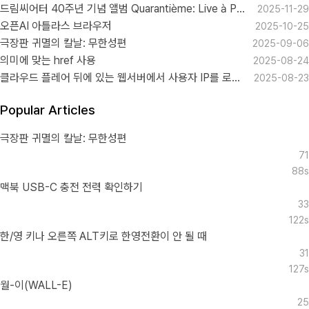
드림씨어터 40주년 기념 앨범 Quarantième: Live à Paris
2025-11-29
오픈AI 아틀라스 브라우저
2025-10-25
극장판 귀멸의 칼날: 무한성편
2025-09-06
의미에 맞는 href 사용
2025-08-24
클라우드 플레어 뒤에 있는 웹서버에서 사용자 IP를 로그로 남기기
2025-08-23
Popular Articles
극장판 귀멸의 칼날: 무한성편
71
88s
맥북 USB-C 충전 전력 확인하기
33
122s
한/영 키나 오른쪽 ALT키로 한영전환이 안 될 때
31
127s
월-이(WALL-E)
25