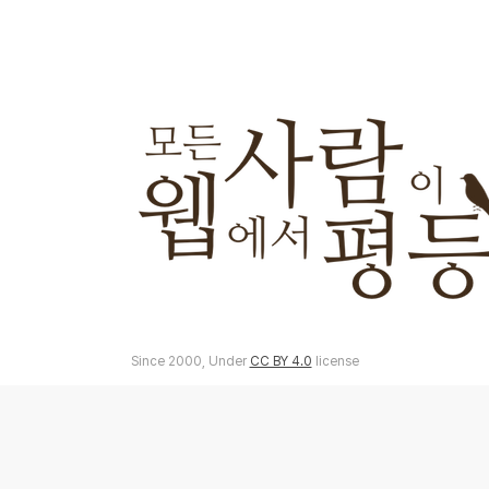
Since 2000, Under
CC BY 4.0
license