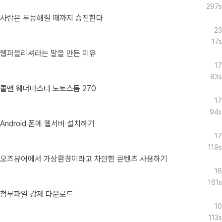
297s
사람은 무능해질 때까지 승진한다
23
17s
웹퍼블리셔라는 말을 만든 이유
17
83s
콜맨 웨더마스터 노토스돔 270
17
94s
Android 폰에 웹서버 설치하기
17
119s
오즈뷰어에서 가상환경이라고 차단한 콘텐츠 사용하기
16
161s
첨부파일 강제 다운로드
10
113s