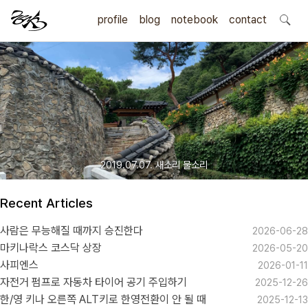
profile
blog
notebook
search
contact
2019.07.07. 새소리 물소리
Recent Articles
사람은 무능해질 때까지 승진한다
2026-06-28
마키나락스 코스닥 상장
2026-05-20
사피엔스
2026-01-11
자전거 펌프로 자동차 타이어 공기 주입하기
2025-12-26
한/영 키나 오른쪽 ALT키로 한영전환이 안 될 때
2025-12-13