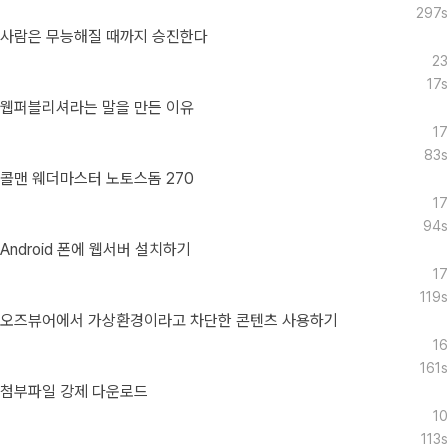
297s
사람은 무능해질 때까지 승진한다
23
17s
웹퍼블리셔라는 말을 만든 이유
17
83s
콜맨 웨더마스터 노토스돔 270
17
94s
Android 폰에 웹서버 설치하기
17
119s
오즈뷰어에서 가상환경이라고 차단한 콘텐츠 사용하기
16
161s
첨부파일 강제 다운로드
10
113s