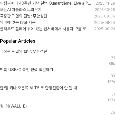
드림씨어터 40주년 기념 앨범 Quarantième: Live à Paris
2025-11-29
오픈AI 아틀라스 브라우저
2025-10-25
극장판 귀멸의 칼날: 무한성편
2025-09-06
의미에 맞는 href 사용
2025-08-24
클라우드 플레어 뒤에 있는 웹서버에서 사용자 IP를 로그로 남기기
2025-08-23
Popular Articles
극장판 귀멸의 칼날: 무한성편
71
88s
맥북 USB-C 충전 전력 확인하기
33
122s
한/영 키나 오른쪽 ALT키로 한영전환이 안 될 때
31
127s
월-이(WALL-E)
25