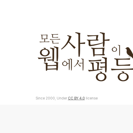
Since 2000, Under
CC BY 4.0
license