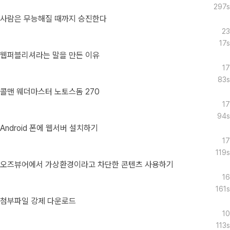
297s
사람은 무능해질 때까지 승진한다
23
17s
웹퍼블리셔라는 말을 만든 이유
17
83s
콜맨 웨더마스터 노토스돔 270
17
94s
Android 폰에 웹서버 설치하기
17
119s
오즈뷰어에서 가상환경이라고 차단한 콘텐츠 사용하기
16
161s
첨부파일 강제 다운로드
10
113s