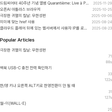
드림씨어터 40주년 기념 앨범 Quarantième: Live à Paris
2025-11-29
오픈AI 아틀라스 브라우저
2025-10-25
극장판 귀멸의 칼날: 무한성편
2025-09-06
의미에 맞는 href 사용
2025-08-24
클라우드 플레어 뒤에 있는 웹서버에서 사용자 IP를 로그로 남기기
2025-08-23
Popular Articles
극장판 귀멸의 칼날: 무한성편
71
88s
맥북 USB-C 충전 전력 확인하기
33
122s
한/영 키나 오른쪽 ALT키로 한영전환이 안 될 때
31
127s
월-이(WALL-E)
25