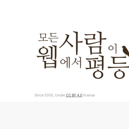
Since 2000, Under
CC BY 4.0
license