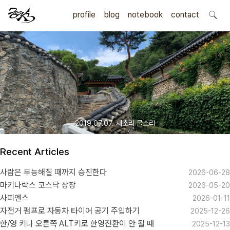
profile
blog
notebook
search
contact
2019.07.07. 새소리 물소리
Recent Articles
사람은 무능해질 때까지 승진한다
2026-06-28
마키나락스 코스닥 상장
2026-05-20
사피엔스
2026-01-11
자전거 펌프로 자동차 타이어 공기 주입하기
2025-12-26
한/영 키나 오른쪽 ALT키로 한영전환이 안 될 때
2025-12-13