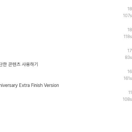
18
107s
18
118s
17
83s
단한 콘텐츠 사용하기
16
161s
ersary Extra Finish Version
11
108s