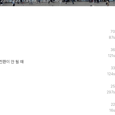
2019.04.29. Stars Bay, Dalian, China
70
87s
36
121s
전환이 안 될 때
33
124s
25
297s
22
16s