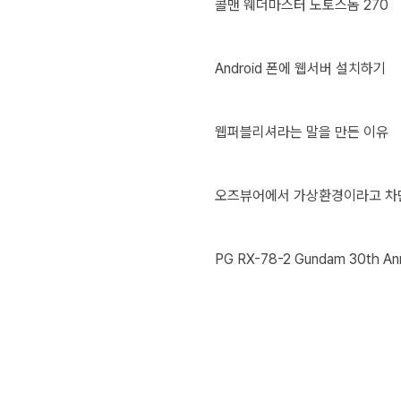
콜맨 웨더마스터 노토스돔 270
Android 폰에 웹서버 설치하기
웹퍼블리셔라는 말을 만든 이유
오즈뷰어에서 가상환경이라고 차
PG RX-78-2 Gundam 30th Anniv